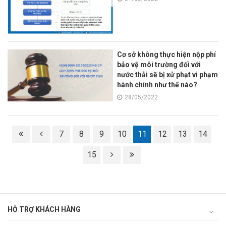
Cơ sở không thực hiện nộp phí
bảo vệ môi trường đối với
nước thải sẽ bị xử phạt vi phạm
hành chính như thế nào?
28/05/2022
7
8
9
10
11
12
13
14
15
HỖ TRỢ KHÁCH HÀNG