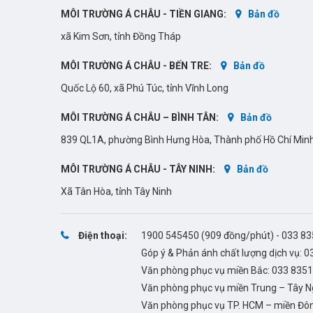
MÔI TRƯỜNG Á CHÂU - TIỀN GIANG:
Bản đồ
xã Kim Sơn, tỉnh Đồng Tháp
MÔI TRƯỜNG Á CHÂU - BẾN TRE:
Bản đồ
Quốc Lộ 60, xã Phú Túc, tỉnh Vĩnh Long
MÔI TRƯỜNG Á CHÂU – BÌNH TÂN:
Bản đồ
839 QL1A, phường Bình Hưng Hòa, Thành phố Hồ Chí Min
MÔI TRƯỜNG Á CHÂU - TÂY NINH:
Bản đồ
Xã Tân Hòa, tỉnh Tây Ninh
Điện thoại:
1900 545450
(909 đồng/phút) -
033 83
Góp ý & Phản ánh chất lượng dịch vụ:
0
Văn phòng phục vụ miền Bắc:
033 835
Văn phòng phục vụ miền Trung – Tây 
Văn phòng phục vụ TP. HCM – miền Đô