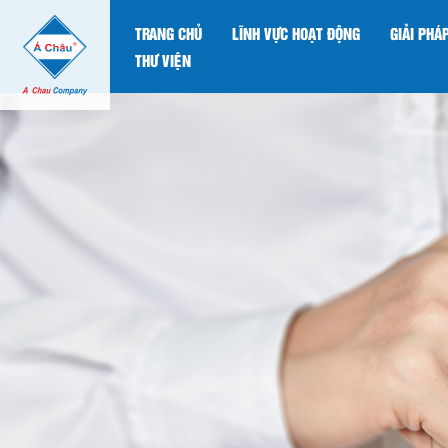
TRANG CHỦ
LĨNH VỰC HOẠT ĐỘNG
GIẢI PHÁ
THƯ VIỆN