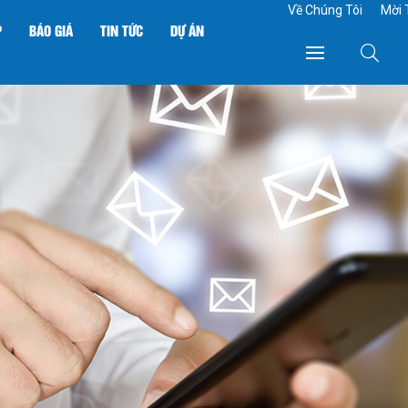
Về Chúng Tôi
Mời 
P
BÁO GIÁ
TIN TỨC
DỰ ÁN