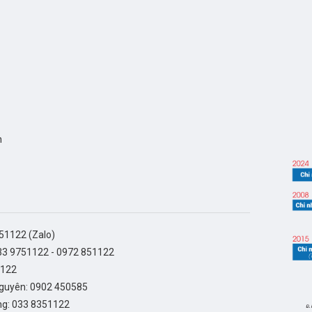
h
51122 (Zalo)
33 9751122
-
0972 851122
1122
Nguyên:
0902 450585
ng:
033 8351122