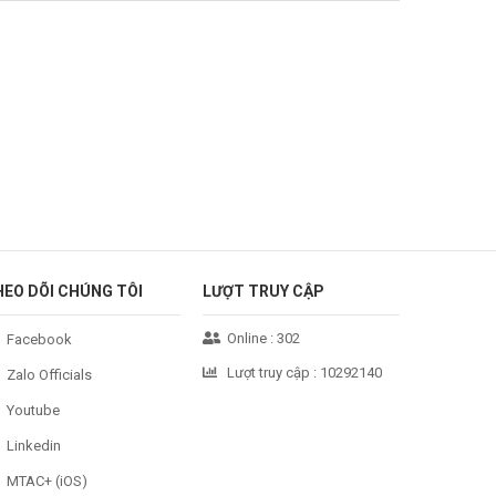
HEO DÕI CHÚNG TÔI
LƯỢT TRUY CẬP
Online :
302
Facebook
Lượt truy cập :
10292140
Zalo Officials
Youtube
Linkedin
MTAC+ (iOS)