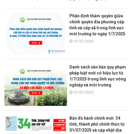
năm 2026
346/2025/NĐ-CP, thay thế cho
Nghị định số 53/2020/NĐ-CP
Phân định thẩm quyền giữa
chính quyền địa phương cấp
tỉnh và cấp xã trong lĩnh vực
môi trường từ ngày 1/7/2025
theo Nghị định số
01/07/2025
131/2025/NĐ-CP
Danh sách văn bản quy phạm
pháp luật mới có hiệu lực từ
1/7/2025 trong lĩnh vực nông
nghiệp và môi trường
01/07/2025
Bản đồ hành chính mới: 34
tỉnh, thành phố chính thức từ
01/07/2025 và cập nhật địa