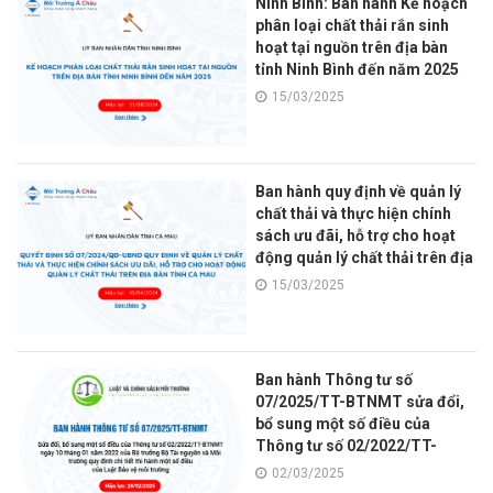
Ninh Bình: Ban hành Kế hoạch
phân loại chất thải rắn sinh
hoạt tại nguồn trên địa bàn
tỉnh Ninh Bình đến năm 2025
15/03/2025
Ban hành quy định về quản lý
chất thải và thực hiện chính
sách ưu đãi, hỗ trợ cho hoạt
động quản lý chất thải trên địa
bàn tỉnh Cà Mau
15/03/2025
Ban hành Thông tư số
07/2025/TT-BTNMT sửa đổi,
bổ sung một số điều của
Thông tư số 02/2022/TT-
BTNMT quy định chi tiết thi
02/03/2025
hành một số điều của Luật Bảo