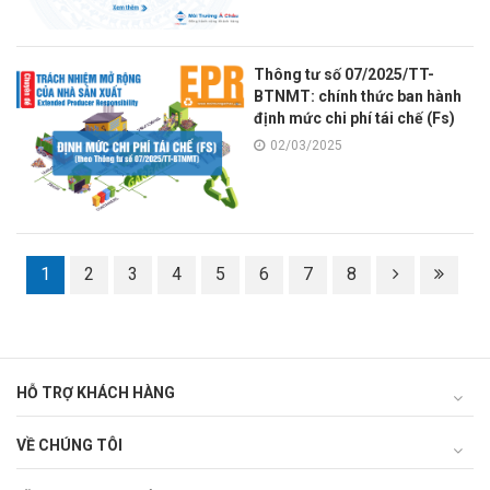
vệ môi trường
Thông tư số 07/2025/TT-
BTNMT: chính thức ban hành
định mức chi phí tái chế (Fs)
02/03/2025
1
2
3
4
5
6
7
8
HỖ TRỢ KHÁCH HÀNG
VỀ CHÚNG TÔI