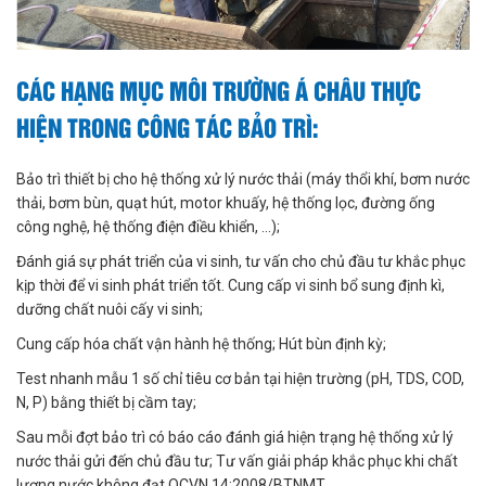
CÁC HẠNG MỤC MÔI TRƯỜNG Á CHÂU THỰC
HIỆN TRONG CÔNG TÁC BẢO TRÌ:
Bảo trì thiết bị cho hệ thống xử lý nước thải (máy thổi khí, bơm nước
thải, bơm bùn, quạt hút, motor khuấy, hệ thống lọc, đường ống
công nghệ, hệ thống điện điều khiển, ...);
Đánh giá sự phát triển của vi sinh, tư vấn cho chủ đầu tư khắc phục
kịp thời để vi sinh phát triển tốt. Cung cấp vi sinh bổ sung định kì,
dưỡng chất nuôi cấy vi sinh;
Cung cấp hóa chất vận hành hệ thống; Hút bùn định kỳ;
Test nhanh mẫu 1 số chỉ tiêu cơ bản tại hiện trường (pH, TDS, COD,
N, P) bằng thiết bị cầm tay;
Sau mỗi đợt bảo trì có báo cáo đánh giá hiện trạng hệ thống xử lý
nước thải gửi đến chủ đầu tư; Tư vấn giải pháp khắc phục khi chất
lượng nước không đạt QCVN 14:2008/BTNMT