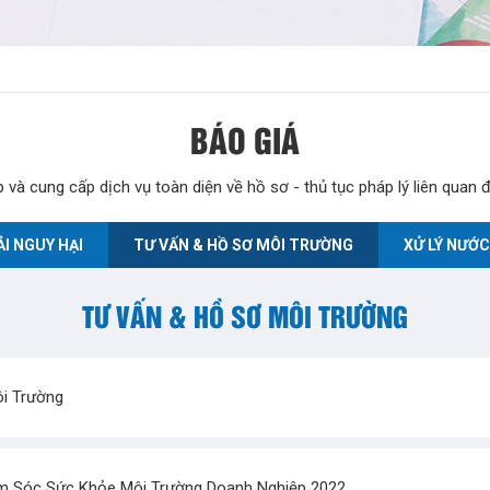
BÁO GIÁ
áp và cung cấp dịch vụ toàn diện về hồ sơ - thủ tục pháp lý liên quan
I NGUY HẠI
TƯ VẤN & HỒ SƠ MÔI TRƯỜNG
XỬ LÝ NƯỚC
TƯ VẤN & HỒ SƠ MÔI TRƯỜNG
ôi Trường
m Sóc Sức Khỏe Môi Trường Doanh Nghiệp 2022