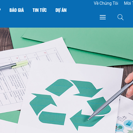
Về Chúng Tôi
Mời 
P
BÁO GIÁ
TIN TỨC
DỰ ÁN