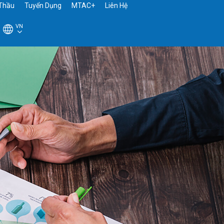
Thầu
Tuyển Dụng
MTAC+
Liên Hệ
VN