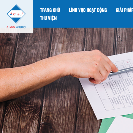
TRANG CHỦ
LĨNH VỰC HOẠT ĐỘNG
GIẢI PHÁ
THƯ VIỆN