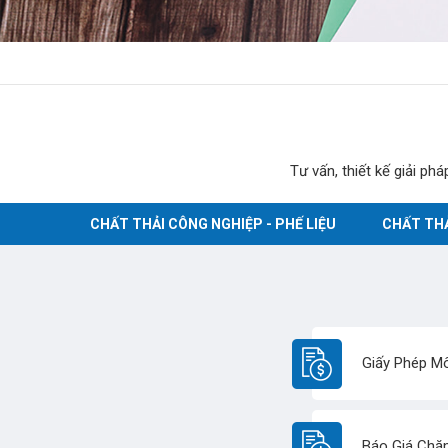
Tư vấn, thiết kế giải ph
CHẤT THẢI CÔNG NGHIỆP - PHẾ LIỆU
CHẤT THẢ
Giấy Phép M
Báo Giá Chă