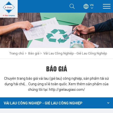
VN
Trang chủ
Báo giá
Vải Lau Công Nghiệp - Giẻ Lau Công Nghiệp
BÁO GIÁ
Chuyên trang báo giá vải lau (giẻ lau) công nghiệp, sản phẩm tái sử
dụng/tái chế,... Cung ứng sỉ lẻ toàn quốc. Xem thêm sản phẩm của
chúng tôi tại:
http://gielaugiasi.com/
VẢI LAU CÔNG NGHIỆP - GIẺ LAU CÔNG NGHIỆP