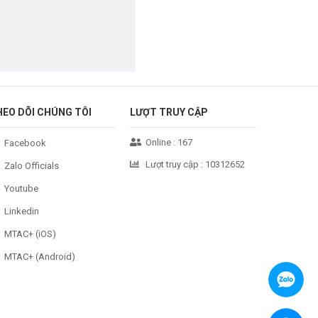
HEO DÕI CHÚNG TÔI
LƯỢT TRUY CẬP
Online :
167
Facebook
Lượt truy cập :
10312652
Zalo Officials
Youtube
Linkedin
MTAC+ (iOS)
MTAC+ (Android)