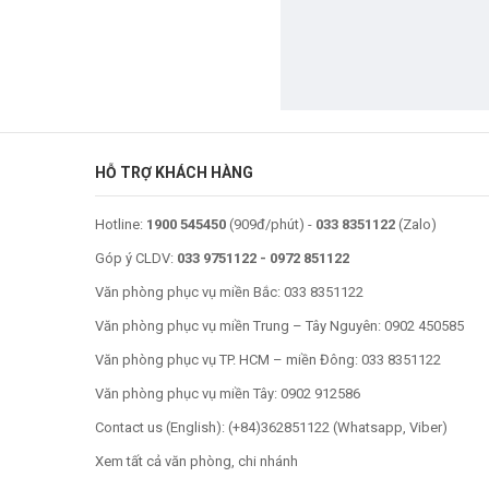
HỖ TRỢ KHÁCH HÀNG
Hotline:
1900 545450
(909đ/phút) -
033 8351122
(Zalo)
Góp ý CLDV:
033 9751122
-
0972 851122
Văn phòng phục vụ miền Bắc:
033 8351122
Văn phòng phục vụ miền Trung – Tây Nguyên:
0902 450585
Văn phòng phục vụ TP. HCM – miền Đông:
033 8351122
Văn phòng phục vụ miền Tây:
0902 912586
Contact us (English): (
+84)362851122
(Whatsapp, Viber)
Xem tất cả văn phòng, chi nhánh