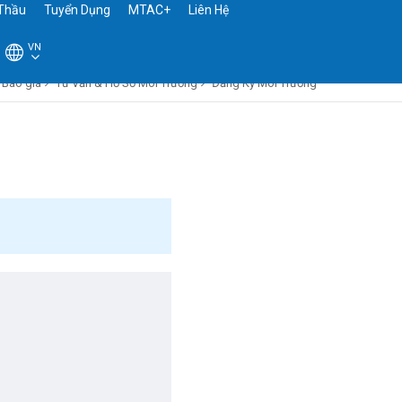
Thầu
Tuyển Dụng
MTAC+
Liên Hệ
VN
Báo giá
Tư Vấn & Hồ Sơ Môi Trường
Đăng Ký Môi Trường