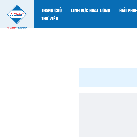
TRANG CHỦ
LĨNH VỰC HOẠT ĐỘNG
GIẢI PHÁ
THƯ VIỆN