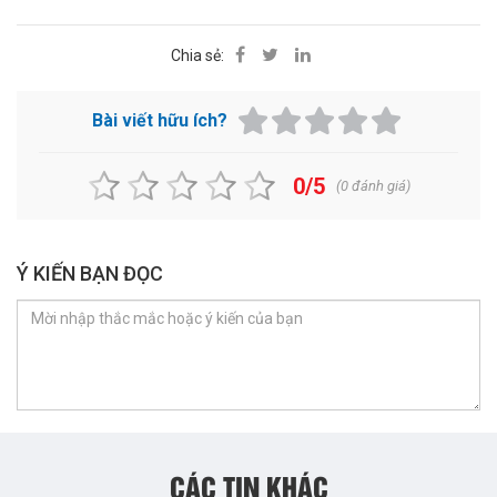
Chia sẻ:
Bài viết hữu ích?
0/5
(
0
đánh giá)
Ý KIẾN BẠN ĐỌC
CÁC TIN KHÁC