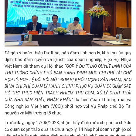
Để góp ý hoàn thiện Dự thảo, bảo đảm tính hợp lý, khả thi của quy
định, bảo đảm quyền và lợi ích của doanh nghiệp, Hiệp Hội Nhựa
Việt Nam đã tham dự Hội thảo
“GÓP Ý DỰ THẢO QUYẾT ĐỊNH CỦA
THỦ TƯỚNG CHÍNH PHỦ BAN HÀNH ĐỊNH MỨC CHI PHÍ TÁI CHẾ
HỢP LÝ, HỢP LỆ ĐỐI VỚI MỘT ĐƠN VỊ KHỐI LƯỢNG SẢN PHẢM, BAO
BÌ VÀ CHI PHÍ QUẢN LÝ HÀNH CHÍNH PHỤC VỤ QUẢN LÝ, GIÁM SÁT,
HỖ TRỢ THỰC HIỆN TRÁCH NHIỆM THU GOM, XỬ LÝ CHẤT THẢI
CỦA NHÀ SẢN XUẤT, NHẬP KHẨU”
do Liên đoàn Thương mại và
Công nghiệp Việt Nam (VCCI) phối hợp với Vụ Pháp chế, Bộ Tài
nguyên và Môi trường tổ chức.
Trước đây, ngày 17/05/2023, nhận thấy định mức chi phí tái chế do
cơ quan soạn thảo đưa ra chưa hợp lý, 14 hiệp hội doanh nghiệp có
văn bản kiến nghị giảm định mức chi phí tái chế, chưa áp dụng xử