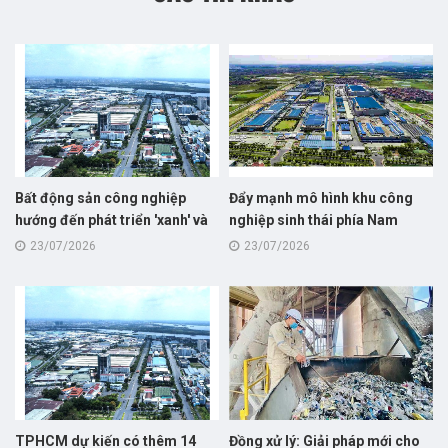
Bất động sản công nghiệp
Đẩy mạnh mô hình khu công
hướng đến phát triển 'xanh' và
nghiệp sinh thái phía Nam
bền vững
23/07/2026
23/07/2026
TPHCM dự kiến có thêm 14
Đồng xử lý: Giải pháp mới cho