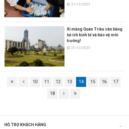
trường học!
21/12/2023
Xi măng Quán Triều cân bằng
lợi ích kinh tế và bảo vệ môi
trường!
21/12/2023
10
11
12
13
14
15
16
17
18
HỖ TRỢ KHÁCH HÀNG