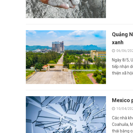
Quảng Ni
xanh
06/06/20
Ngày 8/5, 
tiếp nhận d
thiện xã hội
Mexico p
10/04/20
Các nhà kh
Coahuila, M
thái bằng cá