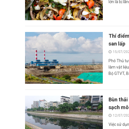
lớn là bị lã
Thí điểm
san lấp
15/07/20
Phó Thủ tướ
làm vật liệ
Bộ GTVT, Bộ
Bùn thải
sạch môi
12/07/20
Việc sử dụn