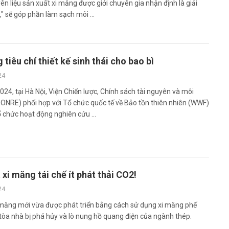
ên liệu sản xuất xi măng được giới chuyên gia nhận định là giải
" sẽ góp phần làm sạch môi ...
 tiêu chí thiết kế sinh thái cho bao bì
24
24, tại Hà Nội, Viện Chiến lược, Chính sách tài nguyên và môi
PONRE) phối hợp với Tổ chức quốc tế về Bảo tồn thiên nhiên (WWF)
 chức hoạt động nghiên cứu ...
 xi măng tái chế ít phát thải CO2!
24
i măng mới vừa được phát triển bằng cách sử dụng xi măng phế
 tòa nhà bị phá hủy và lò nung hồ quang điện của ngành thép.