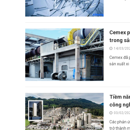
Cemex ph
trong sả
14/03/20
Cemex đã p
sản xuất xi
Tiềm năn
công ngh
03/02/20
Các phản ứn
trở thành 