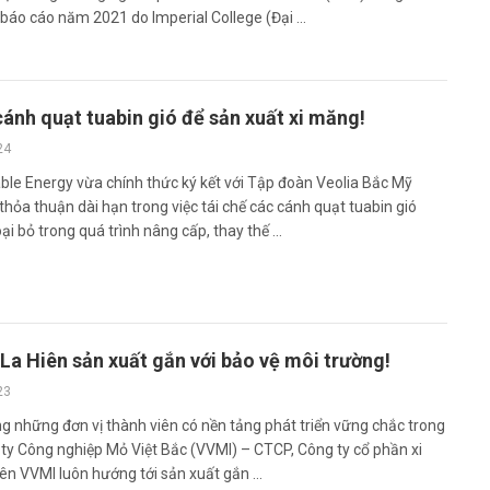
báo cáo năm 2021 do Imperial College (Đại ...
cánh quạt tuabin gió để sản xuất xi măng!
24
le Energy vừa chính thức ký kết với Tập đoàn Veolia Bắc Mỹ
hỏa thuận dài hạn trong việc tái chế các cánh quạt tuabin gió
oại bỏ trong quá trình nâng cấp, thay thế ...
La Hiên sản xuất gắn với bảo vệ môi trường!
23
g những đơn vị thành viên có nền tảng phát triển vững chắc trong
ty Công nghiệp Mỏ Việt Bắc (VVMI) – CTCP, Công ty cổ phần xi
n VVMI luôn hướng tới sản xuất gắn ...