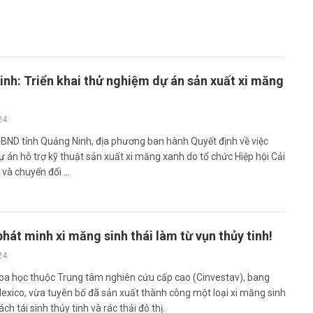
nh: Triển khai thử nghiệm dự án sản xuất xi măng
24
UBND tỉnh Quảng Ninh, địa phương ban hành Quyết định về việc
ự án hỗ trợ kỹ thuật sản xuất xi măng xanh do tổ chức Hiệp hội Cải
 và chuyển đổi ...
hát minh xi măng sinh thái làm từ vụn thủy tinh!
24
oa học thuộc Trung tâm nghiên cứu cấp cao (Cinvestav), bang
exico, vừa tuyên bố đã sản xuất thành công một loại xi măng sinh
ch tái sinh thủy tinh và rác thải đô thị.