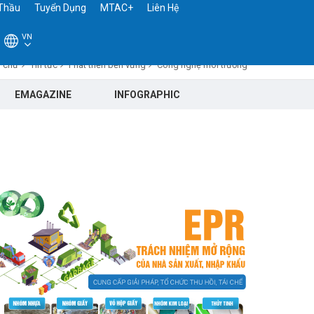
Thầu
Tuyển Dụng
MTAC+
Liên Hệ
VN
 chủ
Tin tức
Phát triển bền vững
Công nghệ môi trường
EMAGAZINE
INFOGRAPHIC