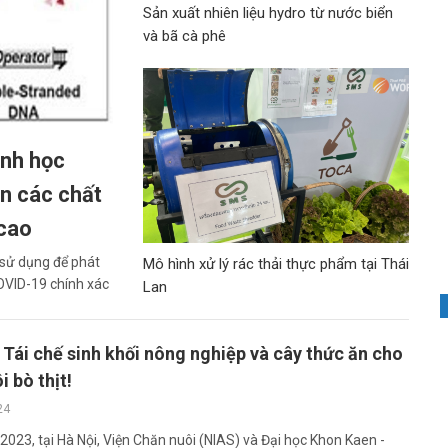
Sản xuất nhiên liệu hydro từ nước biển
và bã cà phê
inh học
n các chất
 cao
 sử dụng để phát
Mô hình xử lý rác thải thực phẩm tại Thái
OVID-19 chính xác
Lan
 Tái chế sinh khối nông nghiệp và cây thức ăn cho
i bò thịt!
24
023, tại Hà Nội, Viện Chăn nuôi (NIAS) và Đại học Khon Kaen -