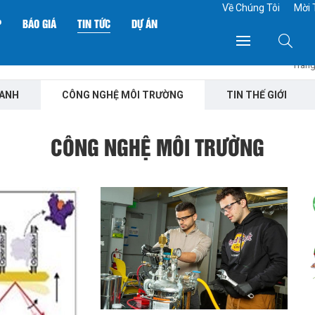
Về Chúng Tôi
Mời 
P
BÁO GIÁ
TIN TỨC
DỰ ÁN
Trang
XANH
CÔNG NGHỆ MÔI TRƯỜNG
TIN THẾ GIỚI
CÔNG NGHỆ MÔI TRƯỜNG