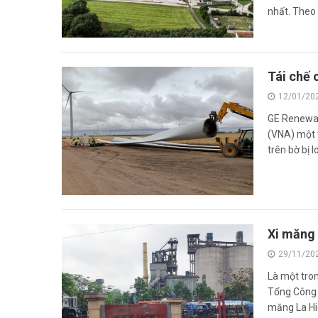
nhất. Theo 
Tái chế 
12/01/20
GE Renewab
(VNA) một t
trên bờ bị l
Xi măng 
29/11/20
Là một tron
Tổng Công 
măng La Hiê