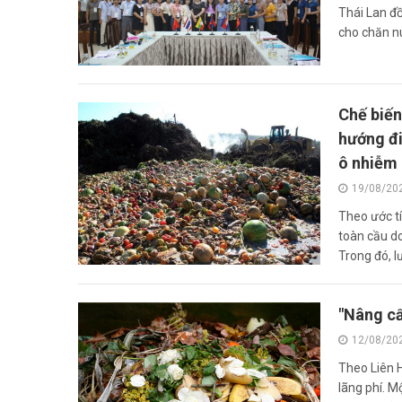
Thái Lan đồ
cho chăn nuô
Chế biến
hướng đi
ô nhiễm 
19/08/20
Theo ước tí
toàn cầu do
Trong đó, lư
"Nâng cấ
12/08/20
Theo Liên H
lãng phí. M