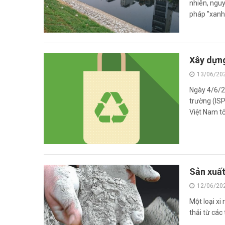
nhiên, nguy
pháp "xanh,
Xây dựng
13/06/20
Ngày 4/6/20
trường (IS
Việt Nam tổ
Sản xuất
12/06/20
Một loại x
thải từ các