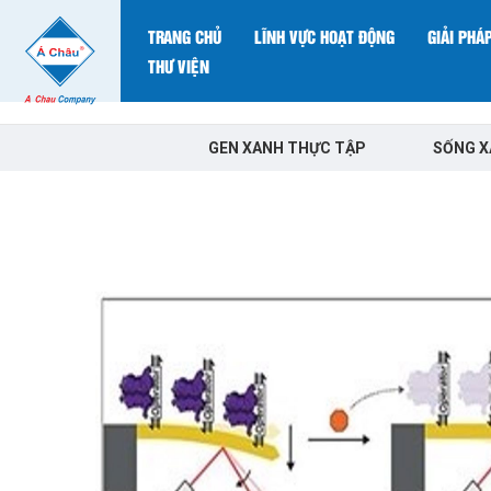
TRANG CHỦ
LĨNH VỰC HOẠT ĐỘNG
GIẢI PHÁ
THƯ VIỆN
GEN XANH THỰC TẬP
SỐNG 