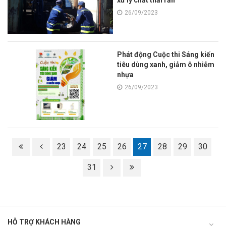
xử lý chất thải rắn
26/09/2023
Phát động Cuộc thi Sáng kiến
tiêu dùng xanh, giảm ô nhiễm
nhựa
26/09/2023
23
24
25
26
27
28
29
30
31
HỖ TRỢ KHÁCH HÀNG