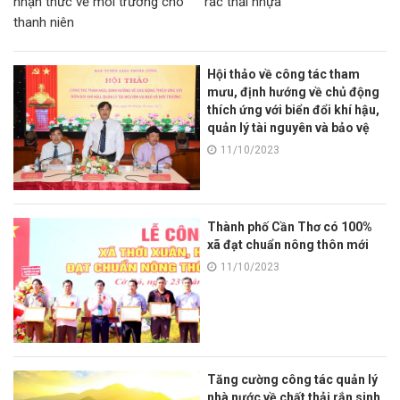
nhận thức về môi trường cho
rác thải nhựa
thanh niên
Hội thảo về công tác tham
mưu, định hướng về chủ động
thích ứng với biển đổi khí hậu,
quản lý tài nguyên và bảo vệ
môi trường
11/10/2023
Thành phố Cần Thơ có 100%
xã đạt chuẩn nông thôn mới
11/10/2023
Tăng cường công tác quản lý
nhà nước về chất thải rắn sinh