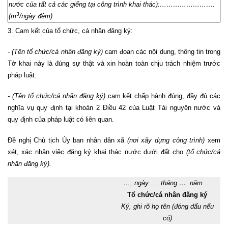
nước của tất cả các giếng tại công trình khai thác):…………………….
3
(m
/ngày đêm)
3. Cam kết của tổ chức, cá nhân đăng ký:
- (Tên tổ chức/cá nhân đăng ký)
cam đoan các nội dung, thông tin trong
Tờ khai này là đúng sự thật và xin hoàn toàn chịu trách nhiệm trước
pháp luật.
- (Tên tổ chức/cá nhân đăng ký)
cam kết chấp hành đúng, đầy đủ các
nghĩa vụ quy định tại khoản 2 Điều 42 của Luật Tài nguyên nước và
quy định của pháp luật có liên quan.
Đề nghị Chủ tịch Ủy ban nhân dân xã
(nơi xây dựng công trình)
xem
xét, xác nhận việc đăng ký khai thác nước dưới đất cho
(tổ chức/cá
nhân đăng ký).
…, ngày .... tháng …. năm ...
Tổ chức/cá nhân đăng ký
Ký, ghi rõ họ tên (đóng dấu nếu
có)