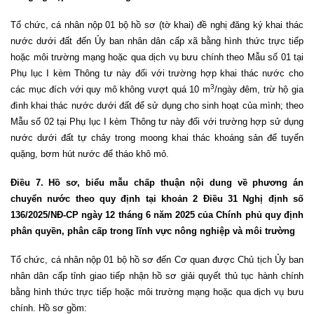
Tổ chức, cá nhân nộp 01 bộ hồ sơ (tờ khai) đề nghị đăng ký khai thác
nước dưới đất đến Ủy ban nhân dân cấp xã bằng hình thức trực tiếp
hoặc môi trường mạng hoặc qua dịch vụ bưu chính theo Mẫu số 01 tại
Phụ lục I kèm Thông tư này đối với trường hợp khai thác nước cho
3
các mục đích với quy mô không vượt quá 10 m
/ngày đêm, trừ hộ gia
đình khai thác nước dưới đất để sử dụng cho sinh hoạt của mình; theo
Mẫu số 02 tại Phụ lục I kèm Thông tư này đối với trường hợp sử dụng
nước dưới đất tự chảy trong moong khai thác khoáng sản để tuyển
quặng, bơm hút nước để tháo khô mỏ.
Điều 7. Hồ sơ, biểu mẫu chấp thuận nội dung về phương án
chuyển nước theo quy định tại khoản 2 Điều 31 Nghị định số
136/2025/NĐ-CP ngày 12 tháng 6 năm 2025 của Chính phủ quy định
phân quyền, phân cấp trong lĩnh vực nông nghiệp và môi trường
Tổ chức, cá nhân nộp 01 bộ hồ sơ đến Cơ quan được Chủ tịch Ủy ban
nhân dân cấp tỉnh giao tiếp nhận hồ sơ giải quyết thủ tục hành chính
bằng hình thức trực tiếp hoặc môi trường mạng hoặc qua dịch vụ bưu
chính. Hồ sơ gồm: