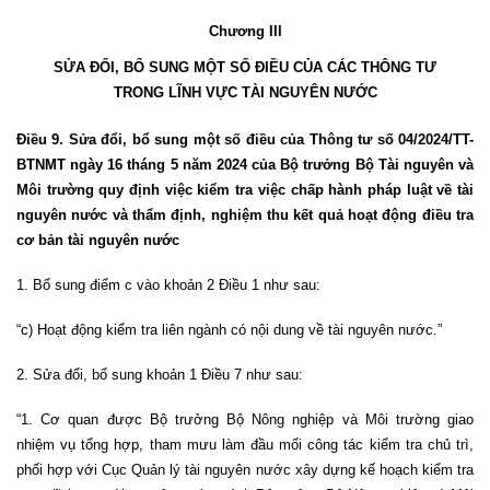
Chương III
SỬA ĐỔI, BỔ SUNG MỘT SỐ ĐIỀU CỦA CÁC THÔNG TƯ
TRONG LĨNH VỰC TÀI NGUYÊN NƯỚC
Điều 9. Sửa đổi, bổ sung một số điều của Thông tư số 04/2024/TT-
BTNMT ngày 16 tháng 5 năm 2024 của Bộ trưởng Bộ Tài nguyên và
Môi trường quy định việc kiểm tra việc chấp hành pháp luật về tài
nguyên nước và thẩm định, nghiệm thu kết quả hoạt động điều tra
cơ bản tài nguyên nước
1. Bổ sung điểm c vào khoản 2 Điều 1 như sau:
“c) Hoạt động kiểm tra liên ngành có nội dung về tài nguyên nước.”
2. Sửa đổi, bổ sung khoản 1 Điều 7 như sau:
“1. Cơ quan được Bộ trưởng Bộ Nông nghiệp và Môi trường giao
nhiệm vụ tổng hợp, tham mưu làm đầu mối công tác kiểm tra chủ trì,
phối hợp với Cục Quản lý tài nguyên nước xây dựng kế hoạch kiểm tra