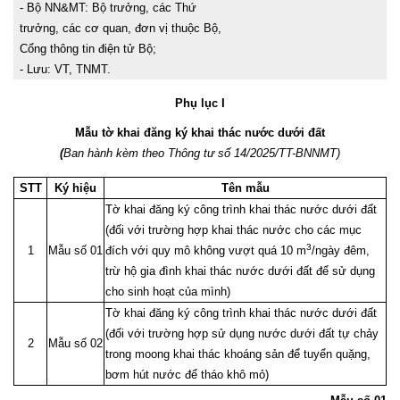
- Bộ NN&MT: Bộ trưởng, các Thứ
trưởng, các cơ quan, đơn vị thuộc Bộ,
Cổng thông tin điện tử Bộ;
-
Lưu: VT, TN
MT.
Phụ lục I
Mẫu tờ khai đăng ký khai thác nước dưới đất
(
Ban hành kèm theo Thông tư số 14/2025/TT-BNNMT)
STT
Ký hiệu
Tên mẫu
Tờ khai đăng ký công trình khai thác nước dưới đất
(đối với trường hợp khai thác nước cho các mục
3
1
Mẫu số 01
đích với quy mô không vượt quá 10 m
/ngày đêm,
trừ hộ gia đình khai thác nước dưới đất để sử dụng
cho sinh hoạt của mình)
Tờ khai đăng ký công trình khai thác nước dưới đất
(đối với trường hợp sử dụng nước dưới đất tự chảy
2
Mẫu số 02
trong moong khai thác khoáng sản để tuyển quặng,
bơm hút nước để tháo khô mỏ)