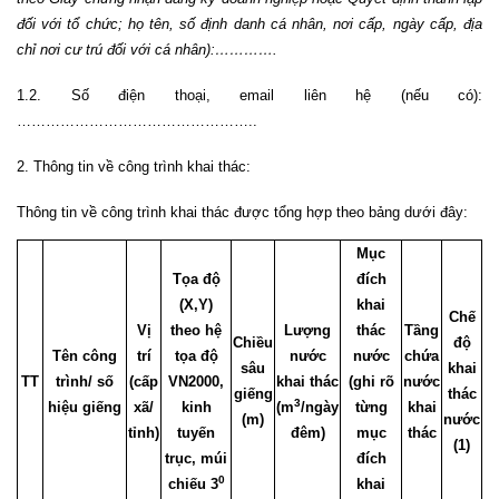
đối với tổ chức; họ tên, số định danh cá nhân, nơi cấp, ngày cấp, địa
chỉ nơi cư trú đối với cá nhân):………….
1.2. Số điện thoại, email liên hệ (nếu có):
…………………………………………..
2. Thông tin về công trình khai thác:
Thông tin về công trình khai thác được tổng hợp theo bảng dưới đây:
Mục
Tọa độ
đích
(X,Y)
khai
Chế
Vị
theo hệ
Lượng
thác
Tầng
Chiều
độ
Tên công
trí
tọa độ
nước
nước
chứa
sâu
khai
TT
trình/ số
(cấp
VN2000,
khai thác
(ghi rõ
nước
giếng
thác
3
hiệu giếng
xã/
kinh
(m
/ngày
từng
khai
(m)
nước
tỉnh)
tuyến
đêm)
mục
thác
(1)
trục, múi
đích
0
chiếu 3
khai