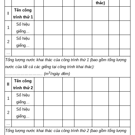
thác)
Tên công
I
trình thứ 1
Số hiệu
1
giếng
…
Số hiệu
2
giếng
…
…
Tổng lượng nước khai thác của công trình thứ 1 (bao gồm tổng lượng
nước của tất cả các giếng tại công trình khai thác):
3
……………………….. (m
/ngày đêm)
Tên công
II
trình thứ 2
Số hiệu
1
giếng
…
Số hiệu
2
giếng
…
…
Tổng lượng nước khai thác của công trình thứ 2 (bao gồm tổng lượng