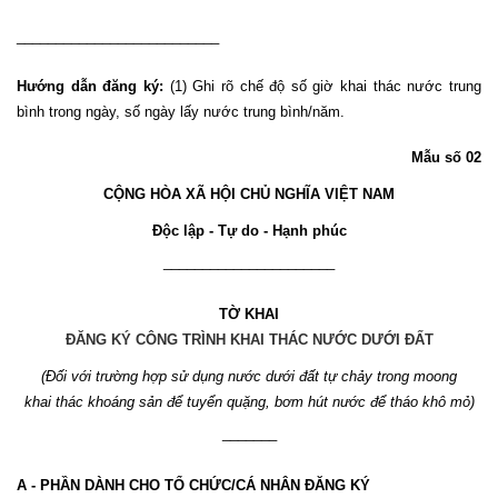
__________________________
Hướng dẫn đăng ký:
(1) Ghi rõ chế độ số giờ khai thác nước trung
bình trong ngày, số ngày lấy nước trung bình/năm.
Mẫu số 02
CỘNG HÒA XÃ HỘI CHỦ NGHĨA VIỆT NAM
Độc lập - Tự do - Hạnh phúc
______________________
TỜ KHAI
ĐĂNG KÝ CÔNG TRÌNH KHAI THÁC NƯỚC DƯỚI ĐẤT
(Đối với trường hợp sử dụng nước dưới đất tự chảy trong moong
khai thác khoáng sản để tuyển quặng, bơm hút nước để tháo khô mỏ)
_______
A - PHẦN DÀNH CHO TỔ CHỨC/CÁ NHÂN ĐĂNG KÝ