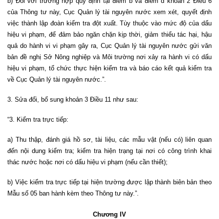
b) Đối với trường hợp quy định tại điểm b và điểm d khoản 2 Điều 6
của Thông tư này, Cục Quản lý tài nguyên nước xem xét, quyết định
việc thành lập đoàn kiểm tra đột xuất. Tùy thuộc vào mức độ của dấu
hiệu vi phạm, để đảm bảo ngăn chặn kịp thời, giảm thiểu tác hại, hậu
quả do hành vi vi phạm gây ra, Cục Quản lý tài nguyên nước gửi văn
bản đề nghị Sở Nông nghiệp và Môi trường nơi xảy ra hành vi có dấu
hiệu vi phạm, tổ chức thực hiện kiểm tra và báo cáo kết quả kiểm tra
về Cục Quản lý tài nguyên nước.”.
3. Sửa đổi, bổ sung khoản 3 Điều 11 như sau:
“3. Kiểm tra trực tiếp:
a) Thu thập, đánh giá hồ sơ, tài liệu, các mẫu vật (nếu có) liên quan
đến nội dung kiểm tra; kiểm tra hiện trạng tại nơi có công trình khai
thác nước hoặc nơi có dấu hiệu vi phạm (nếu cần thiết);
b) Việc kiểm tra trực tiếp tại hiện trường được lập thành biên bản theo
Mẫu số 05 ban hành kèm theo Thông tư này.”.
Chương IV