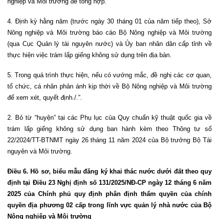
nghiệp và Môi trường để tổng hợp.
4. Định kỳ hằng năm (trước ngày 30 tháng 01 của năm tiếp theo), Sở
Nông nghiệp và Môi trường báo cáo Bộ Nông nghiệp và Môi trường
(qua Cục Quản lý tài nguyên nước) và Ủy ban nhân dân cấp tỉnh về
thực hiện việc trám lấp giếng không sử dụng trên địa bàn.
5. Trong quá trình thực hiện, nếu có vướng mắc, đề nghị các cơ quan,
tổ chức, cá nhân phản ánh kịp thời về Bộ Nông nghiệp và Môi trường
để xem xét, quyết định./.”.
2. Bỏ từ “huyện” tại các Phụ lục của Quy chuẩn kỹ thuật quốc gia về
trám lấp giếng không sử dụng ban hành kèm theo Thông tư số
22/2024/TT-BTNMT ngày 26 tháng 11 năm 2024 của Bộ trưởng Bộ Tài
nguyên và Môi trường.
Điều 6. Hồ sơ, biểu mẫu đăng ký khai thác nước dưới đất theo quy
định tại Điều 23 Nghị định số 131/2025/NĐ-CP ngày 12 tháng 6 năm
2025 của Chính phủ quy định phân định thẩm quyền của chính
quyền địa phương 02 cấp trong lĩnh vực quản lý nhà nước của Bộ
Nông nghiệp và Môi trường