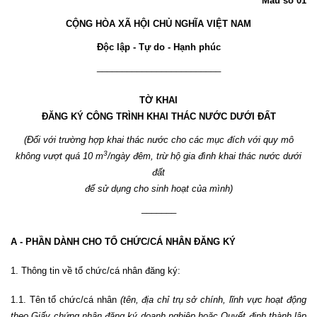
Mẫu số 01
CỘNG HÒA XÃ HỘI CHỦ NGHĨA VIỆT NAM
Độc lập - Tự do - Hạnh phúc
_________________________
TỜ KHAI
ĐĂNG KÝ CÔNG TRÌNH KHAI THÁC NƯỚC DƯỚI ĐẤT
(Đối với trường hợp khai thác nước cho các mục đích với quy mô
3
không vượt quá 10 m
/ngày đêm, trừ hộ gia đình khai thác nước dưới
đất
để sử dụng cho sinh hoạt của mình)
_______
A - PHẦN DÀNH CHO TỔ CHỨC/CÁ NHÂN ĐĂNG KÝ
1. Thông tin về tổ chức/cá nhân đăng ký:
1.1. Tên tổ chức/cá nhân
(tên, địa chỉ trụ sở chính, lĩnh vực hoạt động
theo Giấy chứng nhận đăng ký doanh nghiệp hoặc Quyết định thành lập