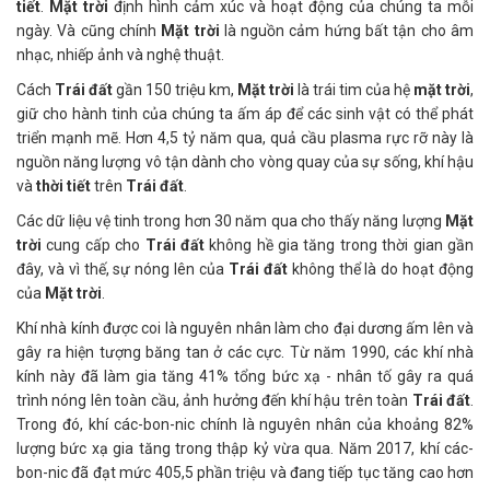
tiết
.
Mặt trời
định hình cảm xúc và hoạt động của chúng ta mỗi
ngày. Và cũng chính
Mặt trời
là nguồn cảm hứng bất tận cho âm
nhạc, nhiếp ảnh và nghệ thuật.
Cách
Trái đất
gần 150 triệu km,
Mặt trời
là trái tim của hệ
mặt trời
,
giữ cho hành tinh của chúng ta ấm áp để các sinh vật có thể phát
triển mạnh mẽ. Hơn 4,5 tỷ năm qua, quả cầu plasma rực rỡ này là
nguồn năng lượng vô tận dành cho vòng quay của sự sống, khí hậu
và
thời tiết
trên
Trái đất
.
Các dữ liệu vệ tinh trong hơn 30 năm qua cho thấy năng lượng
Mặt
trời
cung cấp cho
Trái đất
không hề gia tăng trong thời gian gần
đây, và vì thế, sự nóng lên của
Trái đất
không thể là do hoạt động
của
Mặt trời
.
Khí nhà kính được coi là nguyên nhân làm cho đại dương ấm lên và
gây ra hiện tượng băng tan ở các cực. Từ năm 1990, các khí nhà
kính này đã làm gia tăng 41% tổng bức xạ - nhân tố gây ra quá
trình nóng lên toàn cầu, ảnh hưởng đến khí hậu trên toàn
Trái đất
.
Trong đó, khí các-bon-nic chính là nguyên nhân của khoảng 82%
lượng bức xạ gia tăng trong thập kỷ vừa qua. Năm 2017, khí các-
bon-nic đã đạt mức 405,5 phần triệu và đang tiếp tục tăng cao hơn