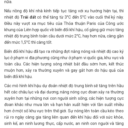
nữa.
Nếu nồng độ khí nhà kính tiếp tục tăng với xu hướng hiện tại, thì
nhiệt độ
Trái đất
có thể tăng từ 3°C đến 5°C vào cuối thế kỷ này.
Điều này vượt xa mục tiêu của Thỏa thuận Paris của Công ước
khung của Liên hợp quốc về biến đổi khí hậu, cố gắng giữ mức tăng
nhiệt độ trung bình toàn cầu dưới mức 2°C, hay hơn nữa, càng gần
đến mức 1,5°C thì càng tốt.
Biến đổi khí hậu đã tạo ra những đợt nắng nóng và nhiệt độ cao kỷ
lục ở phạm vi địa phương cũng như ở phạm vi quốc gia, khu vực và
toàn cầu. Các hiện tượng sóng nhiệt bắt đầu sớm hơn, kết thúc
muộn hơn, xảy ra thường xuyên và gay gắt hơn do hậu quả của
biến đổi khí hậu.
Các mô hình khí hậu dự đoán nhiệt độ trung bình sẽ tăng trên hầu
hết các châu lục và đại dương; nắng nóng cực đoan xảy ra thường
xuyên hơn tại những nơi con người sinh sống; các hiện tượng cực
đoan khác như mưa lớn và hạn hán xuất hiện với tần suất nhiều
hơn ở một số khu vực trên thế giới. Sự nóng lên toàn cầu kéo theo
rủi ro ngày càng gia tăng liên quan đến khí hậu đối với sức khỏe,
sinh kế, an ninh lương thực, cấp nước, an ninh con người và tăng