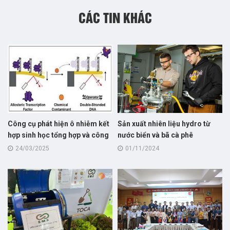
CÁC TIN KHÁC
Công cụ phát hiện ô nhiễm kết
Sản xuất nhiên liệu hydro từ
hợp sinh học tổng hợp và công
nước biển và bã cà phê
nghệ nano phát hiện các chất ô
24/03/2025
01/11/2024
nhiễm trong nước với độ nhạy
cực cao