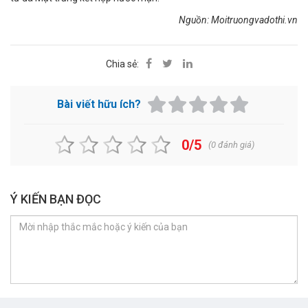
Nguồn: Moitruongvadothi.vn
Chia sẻ:
Bài viết hữu ích?
0/5
(
0
đánh giá)
Ý KIẾN BẠN ĐỌC