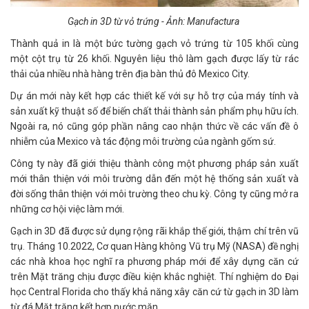
Gạch in 3D từ vỏ trứng - Ảnh: Manufactura
Thành quả in là một bức tường gạch vỏ trứng từ 105 khối cùng
một cột trụ từ 26 khối. Nguyên liệu thô làm gạch được lấy từ rác
thải của nhiều nhà hàng trên địa bàn thủ đô Mexico City.
Dự án mới này kết hợp các thiết kế với sự hỗ trợ của máy tính và
sản xuất kỹ thuật số để biến chất thải thành sản phẩm phụ hữu ích.
Ngoài ra, nó cũng góp phần nâng cao nhận thức về các vấn đề ô
nhiễm của Mexico và tác động môi trường của ngành gốm sứ.
Công ty này đã giới thiệu thành công một phương pháp sản xuất
mới thân thiện với môi trường dẫn đến một hệ thống sản xuất và
đời sống thân thiện với môi trường theo chu kỳ. Công ty cũng mở ra
những cơ hội việc làm mới.
Gạch in 3D đã được sử dụng rộng rãi khắp thế giới, thậm chí trên vũ
trụ. Tháng 10.2022, Cơ quan Hàng không Vũ trụ Mỹ (NASA) đề nghị
các nhà khoa học nghĩ ra phương pháp mới để xây dựng căn cứ
trên Mặt trăng chịu được điều kiện khắc nghiệt. Thí nghiệm do Đại
học Central Florida cho thấy khả năng xây căn cứ từ gạch in 3D làm
từ đá Mặt trăng kết hợp nước mặn.