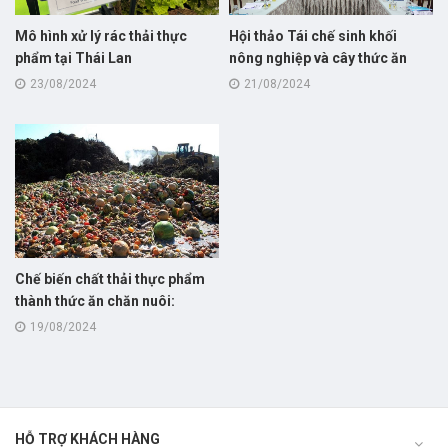
Mô hình xử lý rác thải thực
Hội thảo Tái chế sinh khối
phẩm tại Thái Lan
nông nghiệp và cây thức ăn
cho chăn nuôi bò thịt!
23/08/2024
21/08/2024
Chế biến chất thải thực phẩm
thành thức ăn chăn nuôi:
hướng đi mới giúp nâng cao
19/08/2024
hiệu quả kinh tế và giảm thiểu
ô nhiễm môi trường!
HỖ TRỢ KHÁCH HÀNG