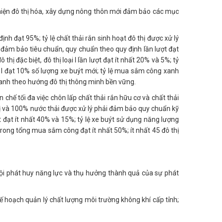
 hiện đô thị hóa, xây dựng nông thôn mới đảm bảo các mục
nh đạt 95%; tỷ lệ chất thải rắn sinh hoạt đô thị được xử lý
 đảm bảo tiêu chuẩn, quy chuẩn theo quy định lần lượt đạt
 thị đặc biệt, đô thị loại I lần lượt đạt ít nhất 20% và 5%; tỷ
ại I đạt 10% số lượng xe buýt mới; tỷ lệ mua sắm công xanh
 xanh theo hướng đô thị thông minh bền vững.
chế tối đa việc chôn lấp chất thải rắn hữu cơ và chất thải
thị và 100% nước thải được xử lý phải đảm bảo quy chuẩn kỹ
ợt đạt ít nhất 40% và 15%; tỷ lệ xe buýt sử dụng năng lượng
 trong tổng mua sắm công đạt ít nhất 50%; ít nhất 45 đô thị
hội phát huy năng lực và thụ hưởng thành quả của sự phát
Kế hoạch quản lý chất lượng môi trường không khí cấp tỉnh;