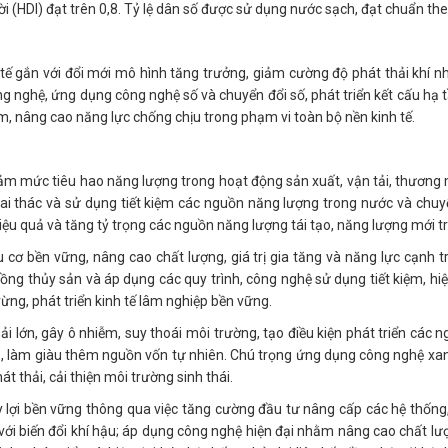
i (HDI) đạt trên 0,8. Tỷ lệ dân số được sử dụng nước sạch, đạt chuẩn the
 tế gắn với đổi mới mô hình tăng trưởng, giảm cường độ phát thải khí n
g nghệ, ứng dụng công nghệ số và chuyển đổi số, phát triển kết cấu hạ
m, nâng cao năng lực chống chịu trong phạm vi toàn bộ nền kinh tế.
iảm mức tiêu hao năng lượng trong hoạt động sản xuất, vận tải, thương
hai thác và sử dụng tiết kiệm các nguồn năng lượng trong nước và chu
ệu quả và tăng tỷ trọng các nguồn năng lượng tái tạo, năng lượng mới tr
u cơ bền vững, nâng cao chất lượng, giá trị gia tăng và năng lực cạnh 
rồng thủy sản và áp dụng các quy trình, công nghệ sử dụng tiết kiệm, hi
 rừng, phát triển kinh tế lâm nghiệp bền vững.
ải lớn, gây ô nhiễm, suy thoái môi trường, tạo điều kiện phát triển các
p, làm giàu thêm nguồn vốn tự nhiên. Chú trọng ứng dụng công nghệ xan
t thải, cải thiện môi trường sinh thái.
ủy lợi bền vững thông qua việc tăng cường đầu tư nâng cấp các hệ thống,
với biến đổi khí hậu; áp dụng công nghệ hiện đại nhằm nâng cao chất lư