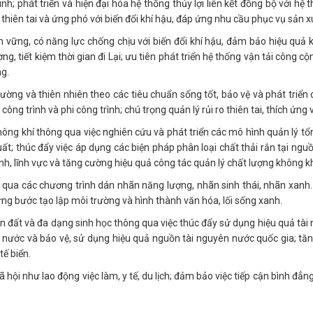
inh; phát triển và hiện đại hóa hệ thống thủy lợi liên kết đồng bộ với 
hiên tai và ứng phó với biến đổi khí hậu, đáp ứng nhu cầu phục vụ sản x
vững, có năng lực chống chịu với biến đổi khí hậu, đảm bảo hiệu quả kin
ng, tiết kiệm thời gian đi Lại; ưu tiên phát triển hệ thống vận tải công c
ng.
ường và thiên nhiên theo các tiêu chuẩn sống tốt, bảo vệ và phát triể
ông trình và phi công trình; chú trọng quản lý rủi ro thiên tai, thích ứng 
ông khí thông qua việc nghiên cứu và phát triển các mô hình quản lý tổ
ất; thúc đẩy việc áp dụng các biện pháp phân loại chất thải rắn tại nguồ
nh, lĩnh vực và tăng cường hiệu quả công tác quản lý chất lượng không kh
qua các chương trình dán nhãn năng lượng, nhãn sinh thái, nhãn xanh.
ừng bước tạo lập môi trường và hình thành văn hóa, lối sống xanh.
n đất và đa dạng sinh học thông qua việc thúc đẩy sử dụng hiệu quả tài
ước và bảo vệ, sử dụng hiệu quả nguồn tài nguyên nước quốc gia; tăng
tế biển.
 hội như lao động việc làm, y tế, du lịch; đảm bảo việc tiếp cận bình đẳng 