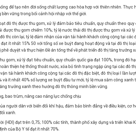
thống để tạo nên đời sống chất lượng cao hòa hợp với thiên nhiên. Thực
 bền vững trong bối cảnh hội nhập với thế giới.
ạt đô thị được thu gom, xử lý đảm bảo tiêu chuẩn, quy chuẩn theo quy đị
ải được thu gom chiếm 10%; tỷ lệ nước thải đô thị được thu gom và xử lý
i đô thị còn lại; tỷ lệ đảm nhận của vận tải hành khách công cộng tại các đô
t đạt ít nhất 15% 50 với tổng số xe buýt đang hoạt động và tại đô thị lo
ị phê duyệt và thực hiện Đề án tổng thể về phát triển đô thị tăng trưởng
hu gom, xử lý đạt tiêu chuẩn, quy chuẩn quốc gia đạt 100%, trong đó hạn 
hoàn thiện hệ thống thoát nước, xóa bỏ tình trạng ngập úng tại các đô 
vận tải hành khách công cộng tại các đô thị đặc biệt, đô thị loại I lần lư
 100% và ít nhất 40% số lượng xe buýt đầu tư mới; tỷ lệ mua sắm công xanh
ị tăng trưởng xanh theo hướng đô thị thông minh bền vững.
ng, bao trùm, nâng cao năng lực chống chịu
a người dân với biến đổi khí hậu, đảm bảo bình đẳng về điều kiện, cơ 
đổi xanh.
i (HDl) đạt trên 0,75; 100% các tỉnh, thành phố xây dựng và triển khai 
ịnh của Bộ Y tế đạt ít nhất 70%.