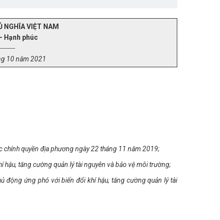
Ủ NGHĨA VIỆT NAM
 - Hạnh phúc
_______
ng
10
năm
2021
hức chính quyền địa phương ngày 22 tháng 11 năm 2019;
hậu, tăng cường quản lý tài nguyên và bảo vệ môi trường;
hủ động ứng phó với bi
ế
n đ
ổ
i khí
h
ậu, t
ă
ng c
ư
ờng quản lý tài