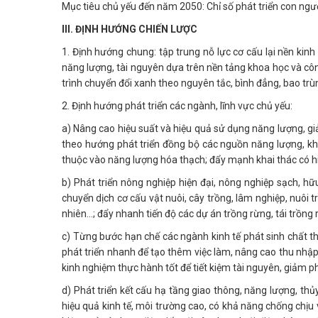
Mục tiêu chủ yếu đến năm 2050: Chỉ số phát triển con ngườ
III. ĐỊNH HƯỚNG CHIẾN LƯỢC
1. Định hướng chung: tập trung nỗ lực cơ cấu lại nền kinh
năng lượng, tài nguyên dựa trên nền tảng khoa học và côn
trình chuyển đổi xanh theo nguyên tắc, bình đẳng, bao trù
2. Định hướng phát triển các ngành, lĩnh vực chủ yếu:
a) Nâng cao hiệu suất và hiệu quả sử dụng năng lượng, g
theo hướng phát triển đồng bộ các nguồn năng lượng, k
thuộc vào năng lượng hóa thạch; đẩy mạnh khai thác có hi
b) Phát triển nông nghiệp hiện đại, nông nghiệp sạch, hữ
chuyển dịch cơ cấu vật nuôi, cây trồng, lâm nghiệp, nuôi t
nhiên...; đẩy nhanh tiến độ các dự án trồng rừng, tái trồng
c) Từng bước hạn chế các ngành kinh tế phát sinh chất th
phát triển nhanh để tạo thêm việc làm, nâng cao thu nhậ
kinh nghiệm thực hành tốt để tiết kiệm tài nguyên, giảm phá
d) Phát triển kết cấu hạ tầng giao thông, năng lượng, th
hiệu quả kinh tế, môi trường cao, có khả năng chống chịu 