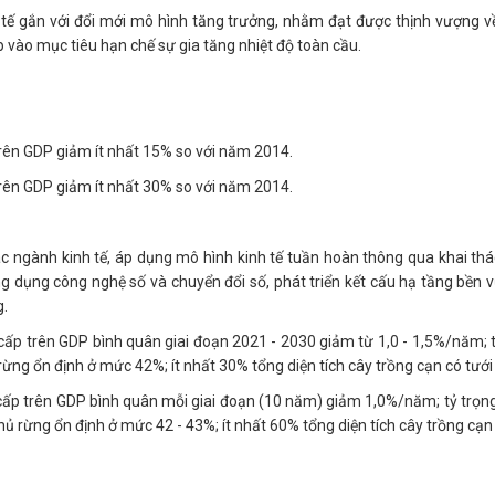
tế gắn với đổi mới mô hình tăng trưởng, nhằm đạt được thịnh vượng về
 vào mục tiêu hạn chế sự gia tăng nhiệt độ toàn cầu.
trên GDP giảm ít nhất 15% so với năm 2014.
trên GDP giảm ít nhất 30% so với năm 2014.
ngành kinh tế, áp dụng mô hình kinh tế tuần hoàn thông qua khai thác 
 dụng công nghệ số và chuyển đổi số, phát triển kết cấu hạ tầng bền v
g.
ấp trên GDP bình quân giai đoạn 2021 - 2030 giảm từ 1,0 - 1,5%/năm; t
 rừng ổn định ở mức 42%; ít nhất 30% tổng diện tích cây trồng cạn có tưới
ấp trên GDP bình quân mỗi giai đoạn (10 năm) giảm 1,0%/năm; tỷ trọng
hủ rừng ổn định ở mức 42 - 43%; ít nhất 60% tổng diện tích cây trồng cạn