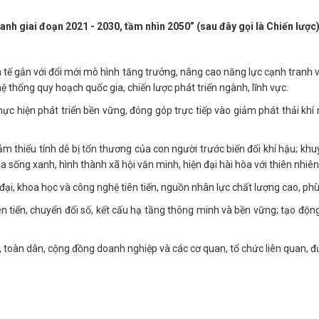
anh giai đoạn 2021 - 2030, tầm nhìn 2050” (sau đây gọi là Chiến lược
 tế gắn với đổi mới mô hình tăng trưởng, nâng cao năng lực cạnh tranh 
hệ thống quy hoạch quốc gia, chiến lược phát triển ngành, lĩnh vực.
c hiện phát triển bền vững, đóng góp trực tiếp vào giảm phát thải khí 
m thiểu tính dễ bị tổn thương của con người trước biến đổi khí hậu; khu
a sống xanh, hình thành xã hội văn minh, hiện đại hài hòa với thiên nhiê
đại, khoa học và công nghệ tiên tiến, nguồn nhân lực chất lượng cao, phù
 tiến, chuyển đổi số, kết cấu hạ tầng thông minh và bền vững; tạo độn
ị, toàn dân, cộng đồng doanh nghiệp và các cơ quan, tổ chức liên quan, 