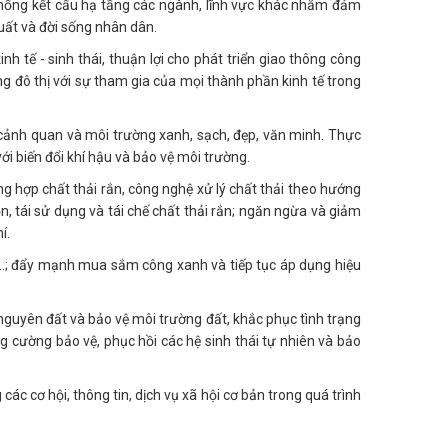
hệ thống kết cấu hạ tầng các ngành, lĩnh vực khác nhằm đảm
uất và đời sống nhân dân.
h tế - sinh thái, thuận lợi cho phát triển giao thông công
ộng đô thị với sự tham gia của mọi thành phần kinh tế trong
n cảnh quan và môi trường xanh, sạch, đẹp, văn minh. Thực
với biến đổi khí hậu và bảo vệ môi trường.
ng hợp chất thải rắn, công nghệ xử lý chất thải theo hướng
n, tái sử dụng và tái chế chất thải rắn; ngăn ngừa và giảm
í.
..; đẩy mạnh mua sắm công xanh và tiếp tục áp dụng hiệu
 nguyên đất và bảo vệ môi trường đất, khắc phục tình trạng
 cường bảo vệ, phục hồi các hệ sinh thái tự nhiên và bảo
các cơ hội, thông tin, dịch vụ xã hội cơ bản trong quá trình