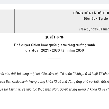
CỘNG HÒA XÃ HỘI CH
Độc lập - Tự do
___________
Hà Nội
, ngày
01
thá
QUYẾT ĐỊNH
Phê duyệt Chiến lược quốc gia về tăng trưởng xanh
giai đoạn 2021 - 2030, tầm nhìn 2050
__________
uật sửa đổi, bổ sung một số điều của Luật Tổ chức Chính phủ và Luật Tổ c
a Ban Chấp hành Trung ương khóa XI về chủ động ứng phó với biến đổi khí 
Bộ Chính trị về tiếp tục thực hiệ
n Nghị quyết Trung ương 7 kh
ó
a XI về c