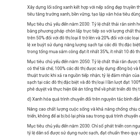
Xây dựng lối sống xanh kết hợp với nếp sống đẹp truyền 
tiêu tăng trưởng xanh, bền vững; tạo lập văn hóa tiêu dùng
Mục tiêu chủ yếu đến năm 2030: Tỷ lệ chất thải rắn sinh ho
bằng phương pháp chôn lấp trực tiếp so với lượng chất th
trên 50% đối với đô thị loại II trở lên và 20% đối với các loạ
lệ xe buýt sử dụng năng lượng sạch tại các đô thị đặc biệ
trong tổng mua sắm công đạt ít nhất 35%; ít nhất 10 đô th
Mục tiêu chủ yếu đến năm 2050: Tỷ lệ chất thải rắn được t
có thể tái chế; 100% các đô thị được xây dựng đồng bộ và 
thuật trước khi xả ra nguồn tiếp nhận; tỷ lệ đảm nhận của 
sạch tại các đô thị đặc biệt và đô thị loại I lần lượt đạt
phê duyệt và thực hiện Đề án tổng thể về phát triển đô th
d) Xanh hóa quá trình chuyển đổi trên nguyên tắc bình đẳ
Nâng cao chất lượng cuộc sống và khả năng chống chịu củ
triển, không để ai bị bỏ lại phía sau trong quá trình chuyển 
Mục tiêu chủ yếu đến năm 2030: Chỉ số phát triển con ngườ
tỷ lệ dân số được sử dụng nước sạch, đạt chuẩn theo quy đ