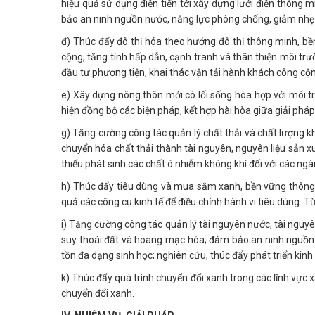
hiệu quả sử dụng điện tiến tới xây dựng lưới điện thông m
bảo an ninh nguồn nước, năng lực phòng chống, giảm nhẹ t
đ) Thúc đẩy đô thị hóa theo hướng đô thị thông minh, bền 
cộng, tăng tính hấp dẫn, cạnh tranh và thân thiện môi trườ
đầu tư phương tiện, khai thác vận tải hành khách công cộ
e) Xây dựng nông thôn mới có lối sống hòa hợp với môi tr
hiện đồng bộ các biện pháp, kết hợp hài hòa giữa giải pháp c
g) Tăng cường công tác quản lý chất thải và chất lượng kh
chuyển hóa chất thải thành tài nguyên, nguyên liệu sản xu
thiểu phát sinh các chất ô nhiễm không khí đối với các ngà
h) Thúc đẩy tiêu dùng và mua sắm xanh, bền vững thông 
quả các công cụ kinh tế để điều chỉnh hành vi tiêu dùng. T
i) Tăng cường công tác quản lý tài nguyên nước, tài nguyê
suy thoái đất và hoang mạc hóa; đảm bảo an ninh nguồn n
tồn đa dạng sinh học; nghiên cứu, thúc đẩy phát triển kinh 
k) Thúc đẩy quá trình chuyển đổi xanh trong các lĩnh vực xã
chuyển đổi xanh.