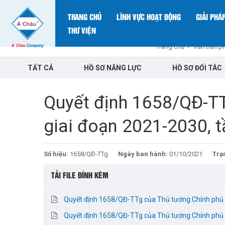
TRANG CHỦ
LĨNH VỰC HOẠT ĐỘNG
GIẢI PHÁ
THƯ VIỆN
Trang chủ
Văn bản ph
TẤT CẢ
HỒ SƠ NĂNG LỰC
HỒ SƠ ĐỐI TÁC
Quyết định 1658/QĐ-TT
giai đoạn 2021-2030, 
Số hiệu:
1658/QĐ-TTg
Ngày ban hành:
01/10/2021
Trạn
TẢI FILE ĐÍNH KÈM
Quyết định 1658/QĐ-TTg của Thủ tướng Chính phủ v
Quyết định 1658/QĐ-TTg của Thủ tướng Chính phủ v