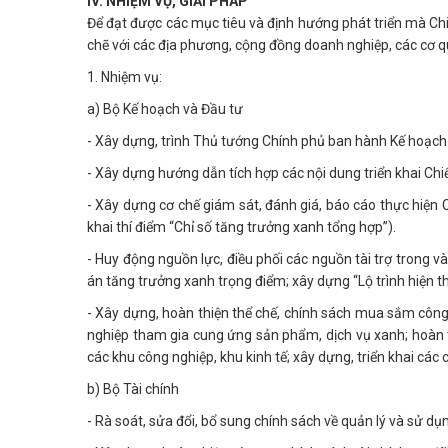
IV. NHIỆM VỤ, GIẢI PHÁP
Để đạt được các mục tiêu và định hướng phát triển mà Chi
chẽ với các địa phương, cộng đồng doanh nghiệp, các cơ qu
1. Nhiệm vụ:
a) Bộ Kế hoạch và Đầu tư
- Xây dựng, trình Thủ tướng Chính phủ ban hành Kế hoạch 
- Xây dựng hướng dẫn tích hợp các nội dung triển khai Chiế
- Xây dựng cơ chế giám sát, đánh giá, báo cáo thực hiện Ch
khai thí điểm “Chỉ số tăng trưởng xanh tổng hợp”).
- Huy động nguồn lực, điều phối các nguồn tài trợ trong v
án tăng trưởng xanh trọng điểm; xây dựng “Lộ trình hiện t
- Xây dựng, hoàn thiện thể chế, chính sách mua sắm công 
nghiệp tham gia cung ứng sản phẩm, dịch vụ xanh; hoàn t
các khu công nghiệp, khu kinh tế; xây dựng, triển khai các
b) Bộ Tài chính
- Rà soát, sửa đổi, bổ sung chính sách về quản lý và sử 