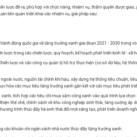
ến lược đề ra, phù hợp với chức năng, nhiệm vụ, thẩm quyền được giao, 
an liên quan triển khai các nhiệm vụ, giải pháp sau:
hành động quốc gia về tăng trưởng xanh giai đoạn 2021 - 2030 trong vò
n lược trong các chiến lược, quy hoạch, kế hoạch phát triển kinh tế - xã h
iến lược và các công cụ quản lý hỗ trợ thực hiện (cơ sở dữ liệu, hệ thố
à ngoài nước, nguồn tài chính khí hậu; xây dựng hệ thống tiêu chuẩn, tiê
hực hóa các mục tiêu tăng trưởng xanh gắn kết với các mục tiêu phát triể
xanh; tích hợp các tiêu chí mua sắm công xanh vào quá trình lựa chọn 
hiện thể chế, chính sách về khu công nghiệp sinh thái, tăng cường áp d
 chương trình thúc đẩy hệ sinh thái đổi mới sáng tạo, phát triển doanh n
dụng các khoản chi ngân sách nhà nước thúc đẩy tăng trưởng xanh.