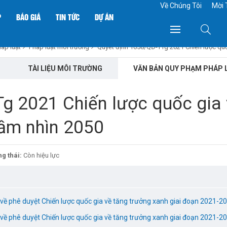
Về Chúng Tôi
Mời 
P
BÁO GIÁ
TIN TỨC
DỰ ÁN
áp luật
Pháp luật môi trường
Quyết định 1658/QĐ-TTg 2021 Chiến lược quố
TÀI LIỆU MÔI TRƯỜNG
VĂN BẢN QUY PHẠM PHÁP 
g 2021 Chiến lược quốc gia 
tầm nhìn 2050
g thái:
Còn hiệu lực
ề phê duyệt Chiến lược quốc gia về tăng trưởng xanh giai đoạn 2021-2
ề phê duyệt Chiến lược quốc gia về tăng trưởng xanh giai đoạn 2021-2