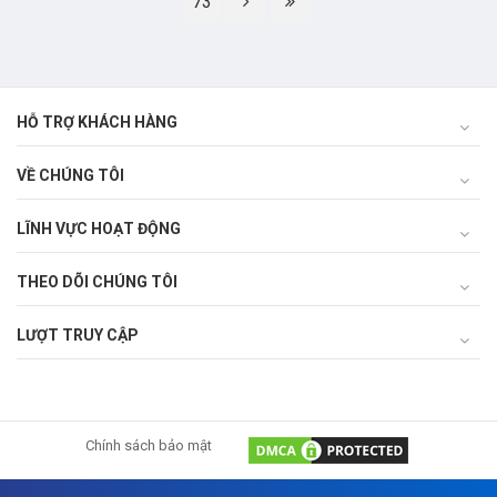
73
HỖ TRỢ KHÁCH HÀNG
VỀ CHÚNG TÔI
LĨNH VỰC HOẠT ĐỘNG
THEO DÕI CHÚNG TÔI
LƯỢT TRUY CẬP
Chính sách bảo mật