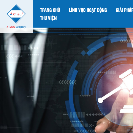
TRANG CHỦ
LĨNH VỰC HOẠT ĐỘNG
GIẢI PHÁ
THƯ VIỆN