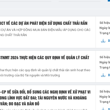
-BCT VỀ CÁC DỰ ÁN PHÁT ĐIỆN SỬ DỤNG CHẤT THẢI RẮN
Số hiệ
Ngày 
ỂN DỰ ÁN VÀ HỢP ĐỒNG MUA BÁN ĐIỆN MẪU ÁP DỤNG CHO CÁC
Trạng 
ỤNG CHẤT THẢI RẮN
BTNMT 2024 THỰC HIỆN CÁC QUY ĐỊNH VỀ QUẢN LÝ CHẤT
Số hiệ
Ngày 
Trạng 
hai thực hiện các quy định về quản lý chất thải rắn sinh hoạt theo
môi trường của Bộ Tài nguyên và Môi trường
-CP VỀ SỬA ĐỔI, BỔ SUNG CÁC NGHỊ ĐỊNH VỀ XỬ PHẠT VI
Số hiệ
NG LĨNH VỰC ĐẤT ĐAI; TÀI NGUYÊN NƯỚC VÀ KHOÁNG
Ngày 
Trạng 
 VĂN; ĐO ĐẠC VÀ BẢN ĐỒ