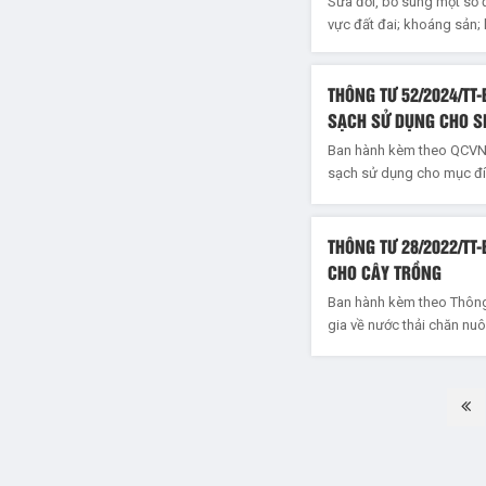
Sửa đổi, bổ sung một số đ
vực đất đai; khoáng sản; 
THÔNG TƯ 52/2024/TT
SẠCH SỬ DỤNG CHO S
Ban hành kèm theo QCVN 
sạch sử dụng cho mục đí
THÔNG TƯ 28/2022/TT
CHO CÂY TRỒNG
Ban hành kèm theo Thôn
gia về nước thải chăn nuô