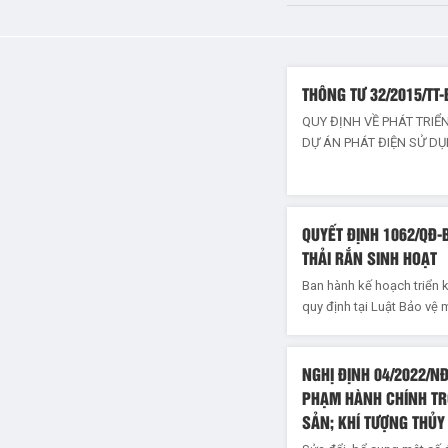
THÔNG TƯ 32/2015/TT
QUY ĐỊNH VỀ PHÁT TRI
DỰ ÁN PHÁT ĐIỆN SỬ D
QUYẾT ĐỊNH 1062/QĐ-
THẢI RẮN SINH HOẠT
Ban hành kế hoạch triển k
quy định tại Luật Bảo vệ 
NGHỊ ĐỊNH 04/2022/NĐ
PHẠM HÀNH CHÍNH TRO
SẢN; KHÍ TƯỢNG THỦY