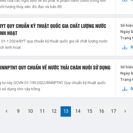
iều của các nghị định về xử phạt vi phạm hành chính trong lĩnh
khí tượng thủy văn; đo đạc và bản đồ
-BYT QUY CHUẨN KỸ THUẬT QUỐC GIA CHẤT LƯỢNG NƯỚC
Số hiệ
INH HOẠT
Ngày 
Trạng 
01-1:2024/BYT quy chuẩn kỹ thuật quốc gia về chất lượng nước
ch sinh hoạt
-BNNPTNT QUY CHUẨN VỀ NƯỚC THẢI CHĂN NUÔI SỬ DỤNG
Số hiệ
Ngày 
Trạng 
g tư này QCVN 01-195:2022/BNNPTNT Quy chuẩn kỹ thuật quốc
i sử dụng cho cây trồng.
9
10
11
12
13
14
15
16
17