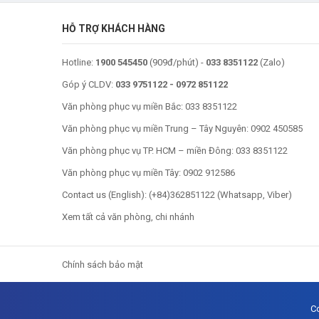
HỖ TRỢ KHÁCH HÀNG
Hotline:
1900 545450
(909đ/phút) -
033 8351122
(Zalo)
Góp ý CLDV:
033 9751122
-
0972 851122
Văn phòng phục vụ miền Bắc:
033 8351122
Văn phòng phục vụ miền Trung – Tây Nguyên:
0902 450585
Văn phòng phục vụ TP. HCM – miền Đông:
033 8351122
Văn phòng phục vụ miền Tây:
0902 912586
Contact us (English): (
+84)362851122
(Whatsapp, Viber)
Xem tất cả văn phòng, chi nhánh
Chính sách bảo mật
C