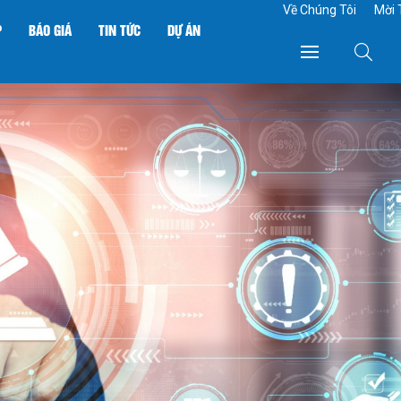
Về Chúng Tôi
Mời 
P
BÁO GIÁ
TIN TỨC
DỰ ÁN