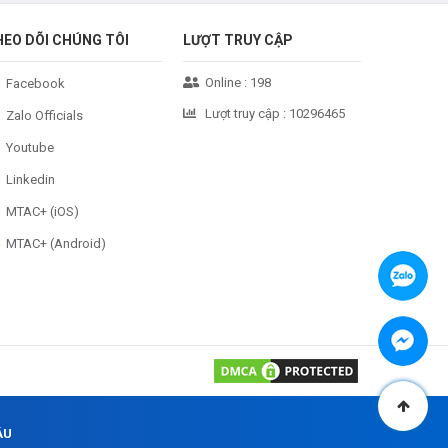
HEO DÕI CHÚNG TÔI
LƯỢT TRUY CẬP
Online :
198
Facebook
Lượt truy cập :
10296465
Zalo Officials
Youtube
Linkedin
MTAC+ (iOS)
MTAC+ (Android)
ÂU