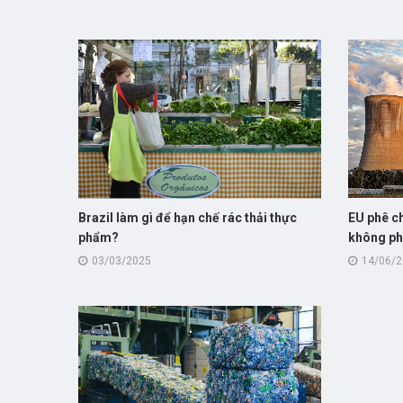
Brazil làm gì để hạn chế rác thải thực
EU phê c
phẩm?
không ph
03/03/2025
14/06/