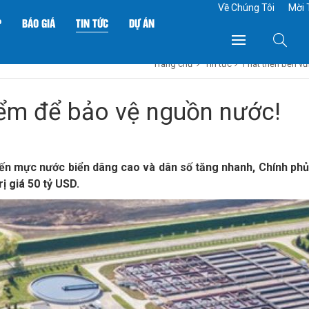
Về Chúng Tôi
Mời 
P
BÁO GIÁ
TIN TỨC
DỰ ÁN
Trang chủ
Tin tức
Phát triển bền v
ểm để bảo vệ nguồn nước!
hiến mực nước biển dâng cao và dân số tăng nhanh, Chính phủ
rị giá 50 tỷ USD.