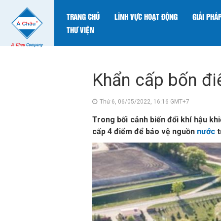
TRANG CHỦ
LĨNH VỰC HOẠT ĐỘNG
GIẢI PHÁ
THƯ VIỆN
Khẩn cấp bốn đi
Thứ 6, 06/05/2022, 16:16 GMT+7
Trong bối cảnh biến đổi khí hậu k
cấp 4 điểm để bảo vệ nguồn
nước
t