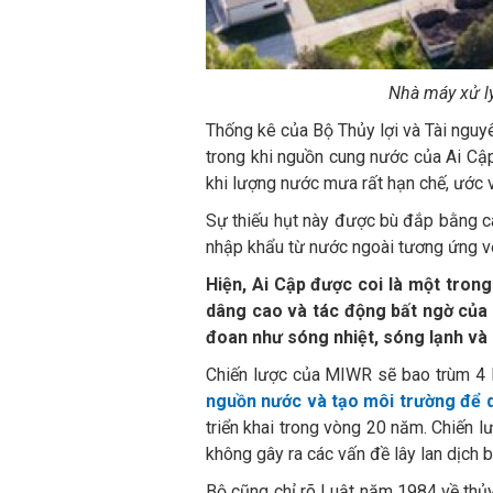
Nhà máy xử lý
Thống kê của Bộ Thủy lợi và Tài nguy
trong khi nguồn cung nước của Ai Cậ
khi lượng nước mưa rất hạn chế, ước 
Sự thiếu hụt này được bù đắp bằng c
nhập khẩu từ nước ngoài tương ứng v
Hiện, Ai Cập được coi là một trong
dâng cao và tác động bất ngờ của t
đoan như sóng nhiệt, sóng lạnh và
Chiến lược của MIWR sẽ bao trùm 4 
nguồn nước và tạo môi trường để q
triển khai trong vòng 20 năm. Chiến 
không gây ra các vấn đề lây lan dịch b
Bộ cũng chỉ rõ Luật năm 1984 về thủy 