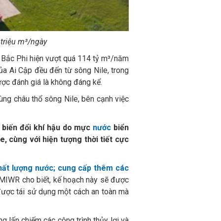
 triệu m³/ngày
a Bắc Phi hiện vượt quá 114 tỷ m³/năm
a Ai Cập đều đến từ sông Nile, trong
ợc đánh giá là không đáng kể.
ng châu thổ sông Nile, bên cạnh việc
i biến đổi khí hậu do mực
nước
biển
, cùng với hiện tượng thời tiết cực
chất lượng nước; cung cấp thêm các
 MIWR cho biết, kế hoạch này sẽ được
 được tái sử dụng một cách an toàn mà
g lấn chiếm các công trình thủy lợi và