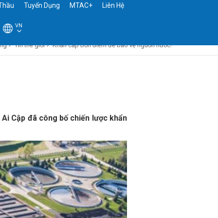
Thầu
Tuyển Dụng
MTAC+
Liên Hệ
VN
ững
Tin thế giới
Khẩn cấp bốn điểm để bảo vệ nguồn nước!
 Ai Cập đã công bố chiến lược khẩn