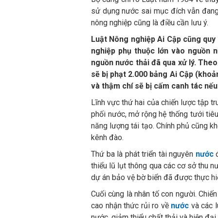
sử dụng nước sai mục đích vẫn đang d
nông nghiệp cũng là điều cần lưu ý.
Luật Nông nghiệp Ai Cập cũng quy 
nghiệp phụ thuộc lớn vào nguồn n
nguồn nước thải đã qua xử lý. Th
sẽ bị phạt 2.000 bảng Ai Cập (khoả
và thậm chí sẽ bị cấm canh tác nếu
Lĩnh vực thứ hai của chiến lược tập t
phối nước, mở rộng hệ thống tưới tiê
năng lượng tái tạo. Chính phủ cũng k
kênh đào.
Thứ ba là phát triển tài nguyên
nước
đ
thiểu lũ lụt thông qua các cơ sở thu 
dự án bảo vệ bờ biển đã được thực hiệ
Cuối cùng là nhân tố con người. Chiế
cao nhận thức rủi ro về
nước
và các l
nước, giảm thiểu chất thải và hiện đại 