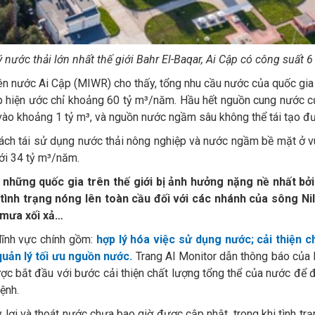
 nước thải lớn nhất thế giới Bahr El-Baqar, Ai Cập có công suất 6
ên nước Ai Cập (MIWR) cho thấy, tổng nhu cầu nước của quốc gi
p hiện ước chỉ khoảng 60 tỷ m³/năm. Hầu hết nguồn cung nước củ
vào khoảng 1 tỷ m³, và nguồn nước ngầm sâu không thể tái tạo đư
ách tái sử dụng nước thải nông nghiệp và nước ngầm bề mặt ở vù
ới 34 tỷ m³/năm.
 những quốc gia trên thế giới bị ảnh hưởng nặng nề nhất bở
ình trạng nóng lên toàn cầu đối với các nhánh của sông Nile
 mưa xối xả…
lĩnh vực chính gồm:
hợp lý hóa việc sử dụng nước; cải thiện 
uản lý tối ưu nguồn nước.
Trang Al Monitor dẫn thông báo của
lược bắt đầu với bước cải thiện chất lượng tổng thể của nước để
ệnh.
lợi và thoát nước chưa bao giờ được cập nhật, trong khi tình trạn