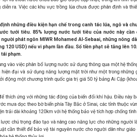
iễn ra. Việc các khu vực trồng lúa chưa được phân định và thiế
định những điều kiện hạn chế trong canh tác lúa, ngô và chu
ước tưới tiêu. 85% lượng nước tưới tiêu của nước này cầ
eo người phát ngôn MIWR Mohamed Al-Sebaai, những nông dân
ng 120 USD) nếu vi phạm lần đầu. Số tiền phạt sẽ tăng lên 
 tái phạm.
rung vào việc phân bổ lượng nước sử dụng thông qua một hệ thống
u hiện đại và sử dụng năng lượng mặt trời như một trong những g
hởi động một chương trình quốc gia trị giá 50 tỷ bảng Ai Cập (kh
ể thích ứng với những tác động của biến đổi khí hậu. Điều này
nước mưa dọc theo bờ biển phía Tây Bắc ở Sinai, các tỉnh thuộc v
n trải dài khoảng 120km với hệ thống bảo vệ tích hợp chống tình t
n lược chú trọng đào tạo và nâng cao năng lực cho những người 
uật cần thiết để bảo vệ tài nguyên nước cho người dân như giáo 
hóa hệ thống thủy lợi.