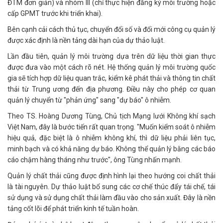
ĐTM đơn giản) và nhóm III (chỉ thực hiện đăng ký môi trường hoặc
cấp GPMT trước khi triển khai).
Bên cạnh cải cách thủ tục, chuyển đổi số và đổi mới công cụ quản lý
được xác định là nền tảng dài hạn của dự thảo luật.
Lần đầu tiên, quản lý môi trường dựa trên dữ liệu thời gian thực
được đưa vào một cách rõ nét. Hệ thống quản lý môi trường quốc
gia sẽ tích hợp dữ liệu quan trắc, kiểm kê phát thải và thông tin chất
thải từ Trung ương đến địa phương. Điều này cho phép cơ quan
quản lý chuyển từ "phản ứng" sang "dự báo" ô nhiễm.
Theo TS. Hoàng Dương Tùng, Chủ tịch Mạng lưới Không khí sạch
Việt Nam, đây là bước tiến rất quan trọng. "Muốn kiểm soát ô nhiễm
hiệu quả, đặc biệt là ô nhiễm không khí, thì dữ liệu phải liên tục,
minh bạch và có khả năng dự báo. Không thể quản lý bằng các báo
cáo chậm hàng tháng như trước", ông Tùng nhấn mạnh.
Quản lý chất thải cũng được định hình lại theo hướng coi chất thải
là tài nguyên. Dự thảo luật bổ sung các cơ chế thúc đẩy tái chế, tái
sử dụng và sử dụng chất thải làm đầu vào cho sản xuất. Đây là nền
tảng cốt lõi để phát triển kinh tế tuần hoàn.