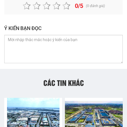
0/5
(
0
đánh giá)
Ý KIẾN BẠN ĐỌC
CÁC TIN KHÁC