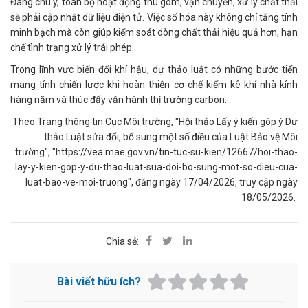
Đáng chú ý, toàn bộ hoạt động thu gom, vận chuyển, xử lý chất thải
sẽ phải cập nhật dữ liệu điện tử. Việc số hóa này không chỉ tăng tính
minh bạch mà còn giúp kiểm soát dòng chất thải hiệu quả hơn, hạn
chế tình trạng xử lý trái phép.
Trong lĩnh vực biến đổi khí hậu, dự thảo luật có những bước tiến
mang tính chiến lược khi hoàn thiện cơ chế kiểm kê khí nhà kính
hàng năm và thúc đẩy vận hành thị trường carbon.
Theo Trang thông tin Cục Môi trường, "Hội thảo Lấy ý kiến góp ý Dự
thảo Luật sửa đổi, bổ sung một số điều của Luật Bảo vệ Môi
trường", "https://vea.mae.gov.vn/tin-tuc-su-kien/12667/hoi-thao-
lay-y-kien-gop-y-du-thao-luat-sua-doi-bo-sung-mot-so-dieu-cua-
luat-bao-ve-moi-truong", đăng ngày 17/04/2026, truy cập ngày
18/05/2026.
Chia sẻ:
Bài viết hữu ích?