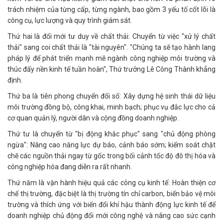
trách nhiệm của từng cấp, từng ngành, bao gồm 3 yếu tố cốt lõi là
công cụ, lực lượng và quy trình giám sát.
Thứ hai là đổi mới tư duy về chất thải: Chuyển từ việc "xử lý chất
thải" sang coi chất thải là "tài nguyên". "Chúng ta sẽ tạo hành lang
pháp lý để phát triển mạnh mẽ ngành công nghiệp môi trường và
thúc đẩy nền kinh tế tuần hoàn", Thứ trưởng Lê Công Thành khẳng
định.
Thứ ba là tiên phong chuyển đổi số: Xây dựng hệ sinh thái dữ liệu
môi trường đồng bộ, công khai, minh bạch; phục vụ đắc lực cho cả
cơ quan quản lý, người dân và cộng đồng doanh nghiệp.
Thứ tư là chuyển từ "bị động khắc phục" sang "chủ động phòng
ngừa": Nâng cao năng lực dự báo, cảnh báo sớm; kiểm soát chặt
chẽ các nguồn thải ngay từ gốc trong bối cảnh tốc độ đô thị hóa và
công nghiệp hóa đang diễn ra rất nhanh.
Thứ năm là vận hành hiệu quả các công cụ kinh tế: Hoàn thiện cơ
chế thị trường, đặc biệt là thị trường tín chỉ carbon, biến bảo vệ môi
trường và thích ứng với biến đổi khí hậu thành động lực kinh tế để
doanh nghiệp chủ động đổi mới công nghệ và nâng cao sức cạnh