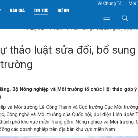
Về Chúng Tôi
Mời 
P
BÁO GIÁ
TIN TỨC
DỰ ÁN
Trang chủ
Tin tức
Tin môi trường
Hội thảo góp ý Dự thảo
ự thảo luật sửa đổi, bổ sung
 trường
Nẵng, Bộ Nông nghiệp và Môi trường tổ chức Hội thảo góp ý
.
iệp và Môi trường Lê Công Thành và Cục trưởng Cục Môi trường 
ọc, Công nghệ và Môi trường của Quốc hội, đại diện Liên đoàn
 thành phố khu vực miền Trung gồm: Nông nghiệp và Môi trường, 
g đồng các doanh nghiệp trên địa bàn khu vực miền Nam.