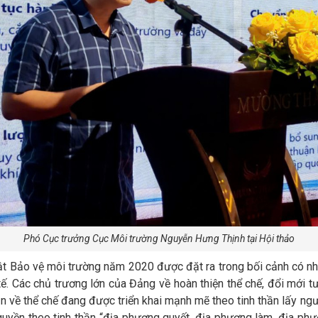
Phó Cục trưởng Cục Môi trường Nguyễn Hưng Thịnh tại Hội thảo
ật Bảo vệ môi trường năm 2020 được đặt ra trong bối cảnh có nhiề
ế. Các chủ trương lớn của Đảng về hoàn thiện thể chế, đổi mới t
n về thể chế đang được triển khai mạnh mẽ theo tinh thần lấy ng
yền theo tinh thần “địa phương quyết, địa phương làm, địa phươ