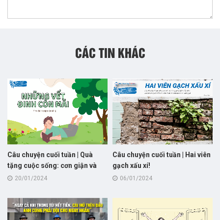
CÁC TIN KHÁC
Câu chuyện cuối tuần | Quà
Câu chuyện cuối tuần | Hai viên
tặng cuộc sống: cơn giận và
gạch xấu xí!
những vết đinh!
20/01/2024
06/01/2024