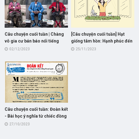
Câu chuyện cuối tuần | Chàng
[Câu chuyện cuối tuần] Hạt
vô gia cư bán báo nổi tiếng
giống tâm hồn: Hạnh phúc đến
nhất New York!
từ đâu?
02/12/2023
25/11/2023
Câu chuyện cuối tuần: Đoàn kết
- Bài học ý nghĩa từ chiếc đồng
hồ quả quýt của Chủ tịch Hồ
27/10/2023
Chí Minh