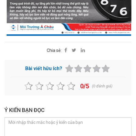
Chia sẻ:
Bài viết hữu ích?
0/5
(
0
đánh giá)
Ý KIẾN BẠN ĐỌC