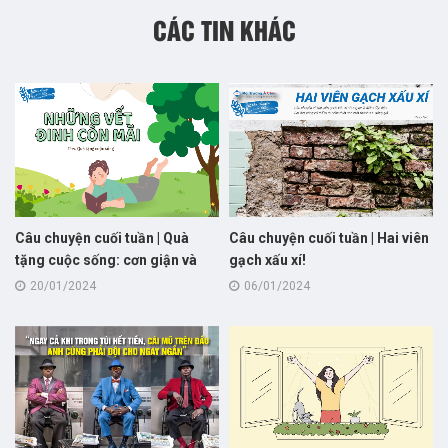
CÁC TIN KHÁC
Câu chuyện cuối tuần | Quà
Câu chuyện cuối tuần | Hai viên
tặng cuộc sống: cơn giận và
gạch xấu xí!
những vết đinh!
20/01/2024
06/01/2024