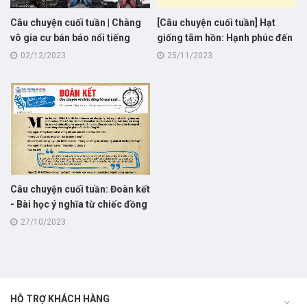
Câu chuyện cuối tuần | Chàng
[Câu chuyện cuối tuần] Hạt
vô gia cư bán báo nổi tiếng
giống tâm hồn: Hạnh phúc đến
nhất New York!
từ đâu?
02/12/2023
25/11/2023
Câu chuyện cuối tuần: Đoàn kết
- Bài học ý nghĩa từ chiếc đồng
hồ quả quýt của Chủ tịch Hồ
27/10/2023
Chí Minh
HỖ TRỢ KHÁCH HÀNG