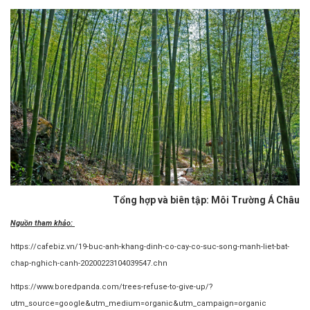
Tổng hợp và biên tập: Môi Trường Á Châu
Nguồn tham khảo:
https://cafebiz.vn/19-buc-anh-khang-dinh-co-cay-co-suc-song-manh-liet-bat-
chap-nghich-canh-20200223104039547.chn
https://www.boredpanda.com/trees-refuse-to-give-up/?
utm_source=google&utm_medium=organic&utm_campaign=organic