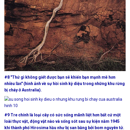
#8 "Thứ gì không giết được bạn sẽ khiến bạn mạnh mẽ hơn
nhiều lần" (hình ảnh về sự hồi sinh kỳ diệu trong những khu rừng
bị cháy ở Australia).
#9 Tre chính là loại cây có sức sống mãnh liệt hơn bất cứ một
loài thực vật, động vật nào và sống sót sau sự kiện n
ăm 1945
khi thành phố Hirosima hầu như bị san bằng bởi bom nguyên tử.