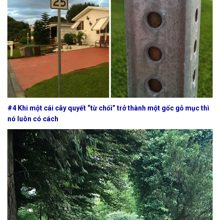
#4 Khi một cái cây quyết “từ chối” trở thành một gốc gỗ mục thì
nó luôn có cách