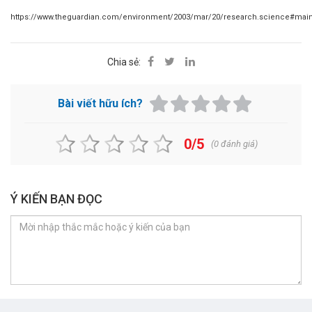
https://www.theguardian.com/environment/2003/mar/20/research.science#mai
Chia sẻ:
Bài viết hữu ích?
0/5
(
0
đánh giá)
Ý KIẾN BẠN ĐỌC