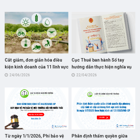
Cắt giảm, đơn giản hóa điều
Cục Thuế ban hành Sổ tay
kiện kinh doanh của 11 lĩnh vực
hướng dẫn thực hiện nghĩa vụ
nông nghiệp và môi trường
thuế dành cho hộ kinh doanh
24/06/2026
22/04/2026
năm 2026
Từ ngày 1/1/2026, Phí bảo vệ
Phân định thẩm quyền giữa