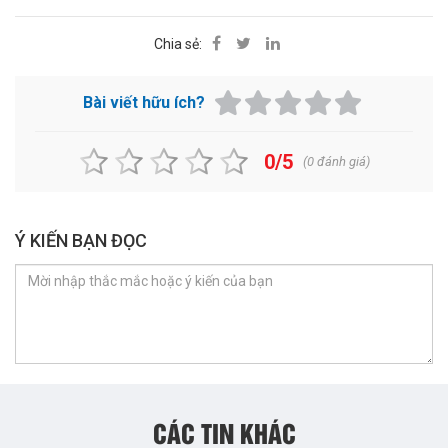
Chia sẻ:
Bài viết hữu ích?
0/5
(
0
đánh giá)
Ý KIẾN BẠN ĐỌC
CÁC TIN KHÁC