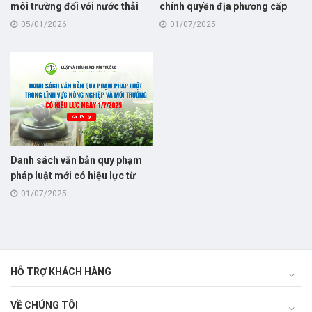
môi trường đối với nước thải
chính quyền địa phương cấp
quy định tại Nghị định số
tỉnh và cấp xã trong lĩnh vực
05/01/2026
01/07/2025
346/2025/NĐ-CP, thay thế cho
môi trường từ ngày 1/7/2025
Nghị định số 53/2020/NĐ-CP
theo Nghị định số
131/2025/NĐ-CP
Danh sách văn bản quy phạm
pháp luật mới có hiệu lực từ
1/7/2025 trong lĩnh vực nông
01/07/2025
nghiệp và môi trường
HỖ TRỢ KHÁCH HÀNG
VỀ CHÚNG TÔI