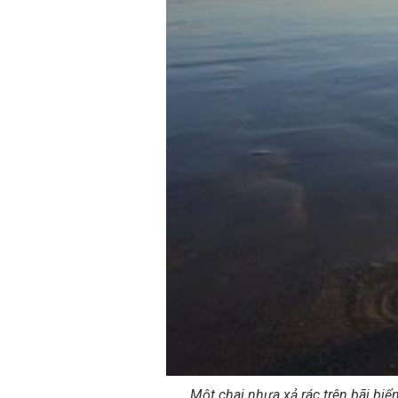
Một chai nhựa xả rác trên bãi biể