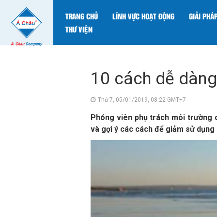
TRANG CHỦ
LĨNH VỰC HOẠT ĐỘNG
GIẢI PHÁ
THƯ VIỆN
10 cách dễ dàng
Thứ 7, 05/01/2019, 08:22 GMT+7
Phóng viên phụ trách môi trường củ
và gợi ý các cách để giảm sử dụng