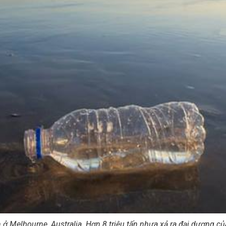
n ở Melbourne, Australia. Hơn 8 triệu tấn nhựa xả ra đại dương 