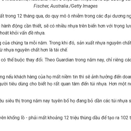
Fischer, Australia./Getty Images
hất trong 12 tháng qua, do quy mô ô nhiễm trong các đại dương ng
 hành động cần thiết, sẽ có nhiều nhựa trên biển hơn với trọng 
thoát khỏi vấn đề nhựa.
ng của chúng ta mỗi năm. Trong khi đó, sản xuất nhựa nguyên chất
 nhựa nguyên chất hơn là tái chế.
có thể buộc thay đổi. Theo Guardian trong năm nay, chỉ riêng các 
ng nếu khách hàng của họ mất niềm tin thì sẽ ảnh hưởng đến doa
ười tiêu dùng cho biết họ rất quan tâm đến túi nhựa. Hơn một 
hiều siêu thị trong năm nay tuyên bố họ đang bỏ dần các túi nhựa
ên khổng lồ - phải mất khoảng 12 triệu thùng dầu để tạo ra 102 