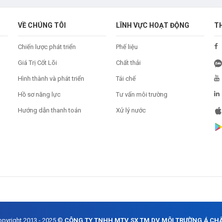
VỀ CHÚNG TÔI
LĨNH VỰC HOẠT ĐỘNG
T
Chiến lược phát triển
Phế liệu
Giá Trị Cốt Lõi
Chất thải
Hình thành và phát triển
Tái chế
Hồ sơ năng lực
Tư vấn môi trường
Hướng dẫn thanh toán
Xử lý nước
opyright 2013 - 2025 ©
CÔNG TY TNHH MTV SX TM DV MÔI TRƯỜNG Á CH