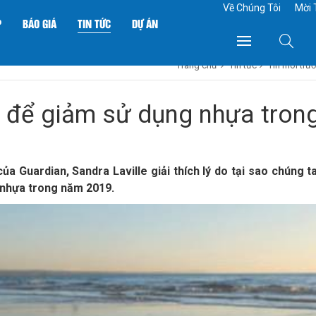
Về Chúng Tôi
Mời 
P
BÁO GIÁ
TIN TỨC
DỰ ÁN
Trang chủ
Tin tức
Tin môi trư
 để giảm sử dụng nhựa tron
a Guardian, Sandra Laville giải thích lý do tại sao chúng 
 nhựa trong năm 2019.