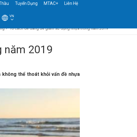
Thầu
Tuyển Dụng
MTAC+
Liên Hệ
VN
ờng
10 cách dễ dàng để giảm sử dụng nhựa trong năm 2019
g năm 2019
ta không thể thoát khỏi vấn đề nhựa