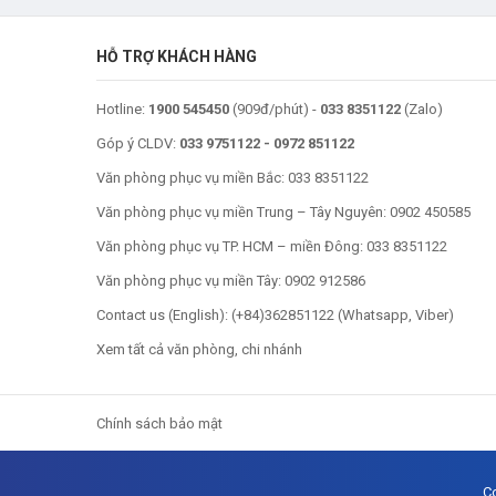
HỖ TRỢ KHÁCH HÀNG
Hotline:
1900 545450
(909đ/phút) -
033 8351122
(Zalo)
Góp ý CLDV:
033 9751122
-
0972 851122
Văn phòng phục vụ miền Bắc:
033 8351122
Văn phòng phục vụ miền Trung – Tây Nguyên:
0902 450585
Văn phòng phục vụ TP. HCM – miền Đông:
033 8351122
Văn phòng phục vụ miền Tây:
0902 912586
Contact us (English): (
+84)362851122
(Whatsapp, Viber)
Xem tất cả văn phòng, chi nhánh
Chính sách bảo mật
C