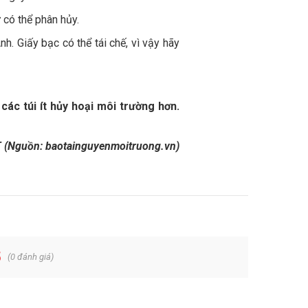
có thể phân hủy.
h. Giấy bạc có thể tái chế, vì vậy hãy
các túi ít hủy hoại môi trường hơn.
(Nguồn: baotainguyenmoitruong.vn)
5
(
0
đánh giá)