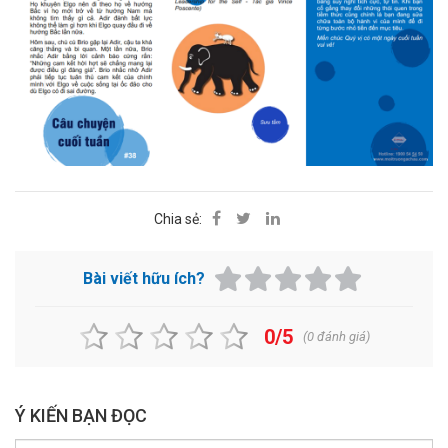
Chia sẻ:
Bài viết hữu ích?
0/5
(
0
đánh giá)
Ý KIẾN BẠN ĐỌC