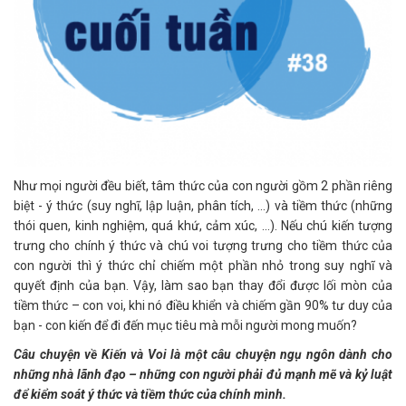
Như mọi người đều biết, tâm thức của con người gồm 2 phần riêng
biệt - ý thức (suy nghĩ, lập luận, phân tích, ...) và tiềm thức (những
thói quen, kinh nghiệm, quá khứ, cảm xúc, ...). Nếu chú kiến tượng
trưng cho chính ý thức và chú voi tượng trưng cho tiềm thức của
con người thì ý thức chỉ chiếm một phần nhỏ trong suy nghĩ và
quyết định của bạn. Vậy, làm sao bạn thay đổi được lối mòn của
tiềm thức – con voi, khi nó điều khiển và chiếm gần 90% tư duy của
bạn - con kiến để đi đến mục tiêu mà mỗi người mong muốn?
Câu chuyện về Kiến và Voi là một câu chuyện ngụ ngôn dành cho
những nhà lãnh đạo – những con người phải đủ mạnh mẽ và kỷ luật
để kiểm soát ý thức và tiềm thức của chính mình.