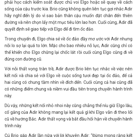
phải học cách kiểm soát được chú voi Elgo hoặc sẽ quay về cách
sống của cậu trước kia. Brio cũng không quên liên tục gợi nhắc Adir
hãy nghĩ đến lý do vì sao bản thân cậu muốn đặt chân đến thiên
đường và nên chọn lấy một mục tiêu lớn lao hơn. Cuối cùng, Adir đã
quyết định sẽ giao tiếp với Elgo để đi tìm ốc đảo.
Trong chuyến đi, Elgo chia sẻ về ốc đảo đầy mơ ước với Adir nhưng
nỗi lo sợ lại quá to lớn. Mặc cho bao nhiêu nỗ lực, Adir cũng chỉ có
thể khiến cho Elgo chững lại chốc lát rồi cuối cùng Elgo cũng đi về
đúng con đường cũ.
Với nỗi thất vọng tràn trề, Adir được Brio liên tục nhắc về việc nên
kết nối và chia sẻ với Elgo về cuộc sống tươi đẹp tại ốc đảo, để cả
hai cùng có chung tầm nhìn về đích đến. Cuối cùng cả hai cũng đã
có những điểm chung và niềm vui đầu tiên trong chuyến hành trình
này.
Dù vậy, những kết nối nhỏ nhoi này cũng chẳng thể níu giữ Elgo lâu,
cố gắng của Adir không mang lại kết quả gì khi Elgo vẫn đi theo lối
cũ về hướng Bắc. Adir thất vọng và bắt đầu hối hận về chuyến hành
trình này.
Cú Brio gặp Adir lần nữa với lời khuyên Adir: “Đừng mong rằng kết