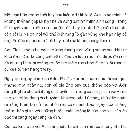
***
Một cơn bão mạnh thổi bay chú kiến Adir khỏi tổ. Adir lo sợ mình sẽ
không thể nào gặp lại bạn bè và vùng đất nơi mình sinh sống. Trong
lúc tuyệt vọng, một con quạ ốm đói bay tới, ăn hết phần thức ăn
còn sót lại và chỉ nói với chú kiến rằng “ở gần vùng khô hạn này có
một ốc đảo ở phía nam” rồi bay mất mà không nói gì thêm.
Còn Elgo - một chú voi con lang thang trên vùng savan sau khi lạc
khỏi đàn. Chú ta cũng biết về ốc đảo và luôn mơ ước được đến nơi
đó nhưng Elgo lại chẳng muốn tìm kiếm mà chọn đi theo lối mòn di
cư của tổ tiên hàng thế kỷ.
Ngày qua ngày, chú kiến Adir đều đi về hướng nam như lời con quạ
nhưng một ngày nọ, con cú già Brio bay qua thông báo với Adir
rằng thật ra chú chỉ đang di chuyển trên lưng của một con voi – mà
con voi thì lại đang di chuyển về hướng bắc. Lúc này, chú kiến nhận
ra rằng toàn bộ nỗ lực nhỏ nhoi của mình bao ngày qua chẳng
thấm tháp gì so với những bước chân khổng lồ của con voi, còn ốc
đảo thì càng ngày càng xa dần.
Con cú Brio báo với Adir rằng cậu ta chỉ còn một cách duy nhất là