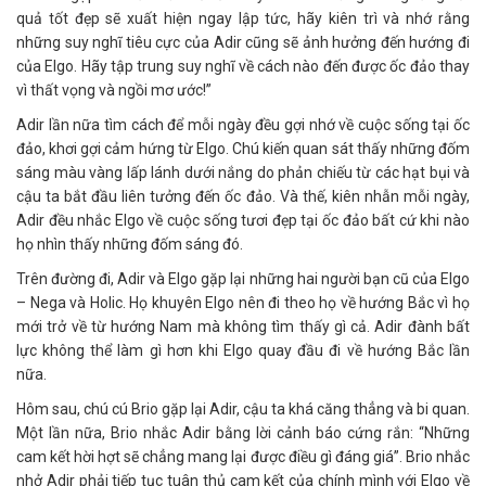
quả tốt đẹp sẽ xuất hiện ngay lập tức, hãy kiên trì và nhớ rằng
những suy nghĩ tiêu cực của Adir cũng sẽ ảnh hưởng đến hướng đi
của Elgo. Hãy tập trung suy nghĩ về cách nào đến được ốc đảo thay
vì thất vọng và ngồi mơ ước!”
Adir lần nữa tìm cách để mỗi ngày đều gợi nhớ về cuộc sống tại ốc
đảo, khơi gợi cảm hứng từ Elgo. Chú kiến quan sát thấy những đốm
sáng màu vàng lấp lánh dưới nắng do phản chiếu từ các hạt bụi và
cậu ta bắt đầu liên tưởng đến ốc đảo. Và thế, kiên nhẫn mỗi ngày,
Adir đều nhắc Elgo về cuộc sống tươi đẹp tại ốc đảo bất cứ khi nào
họ nhìn thấy những đốm sáng đó.
Trên đường đi, Adir và Elgo gặp lại những hai người bạn cũ của Elgo
– Nega và Holic. Họ khuyên Elgo nên đi theo họ về hướng Bắc vì họ
mới trở về từ hướng Nam mà không tìm thấy gì cả. Adir đành bất
lực không thể làm gì hơn khi Elgo quay đầu đi về hướng Bắc lần
nữa.
Hôm sau, chú cú Brio gặp lại Adir, cậu ta khá căng thẳng và bi quan.
Một lần nữa, Brio nhắc Adir bằng lời cảnh báo cứng rắn: “Những
cam kết hời hợt sẽ chẳng mang lại được điều gì đáng giá”. Brio nhắc
nhở Adir phải tiếp tục tuân thủ cam kết của chính mình với Elgo về