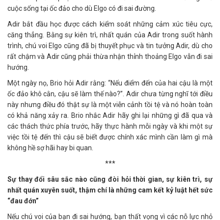
cuộc sống tại ốc đảo cho dù Elgo có đi sai đường.
Adir bắt đầu học được cách kiểm soát những cảm xúc tiêu cực,
căng thẳng. Bằng sự kiên trì, nhất quán của Adir trong suốt hành
trình, chú voi Elgo cũng đã bị thuyết phục và tin tưởng Adir, dù cho
rất chậm và Adir cũng phải thừa nhận thỉnh thoảng Elgo vẫn đi sai
hướng.
Một ngày nọ, Brio hỏi Adir rằng: “Nếu điểm đến của hai cậu là một
ốc đảo khô cằn, cậu sẽ làm thế nào?”. Adir chưa từng nghĩ tới điều
này nhưng điều đó thật sự là một viễn cảnh tồi tệ và nó hoàn toàn
có khả năng xảy ra. Brio nhắc Adir hãy ghi lại những gì đã qua và
các thách thức phía trước, hãy thực hành mỗi ngày và khi một sự
việc tồi tệ đến thì cậu sẽ biết được chính xác mình cần làm gì mà
không hề sợ hãi hay bi quan.
***
Sự thay đổi sâu sắc nào cũng đòi hỏi thời gian, sự kiên trì, sự
nhất quán xuyên suốt, thậm chí là những cam kết kỷ luật hết sức
“đau đớn”
Nếu chú voi của bạn đi sai hướng, bạn thất vọng vì các nỗ lực nhỏ