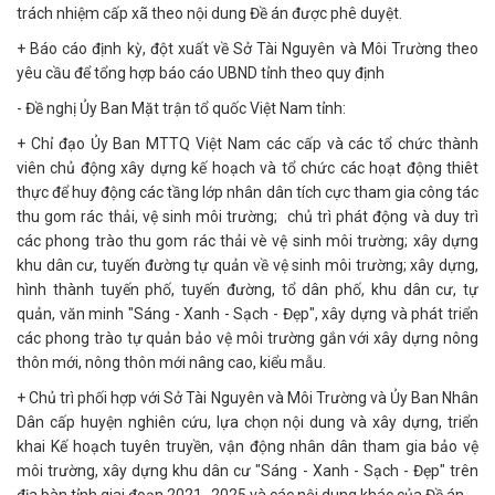
trách nhiệm cấp xã theo nội dung Đề án được phê duyệt.
+ Báo cáo định kỳ, đột xuất về Sở Tài Nguyên và Môi Trường theo
yêu cầu để tổng hợp báo cáo UBND tỉnh theo quy định
- Đề nghị Ủy Ban Mặt trận tổ quốc Việt Nam tỉnh:
+ Chỉ đạo Ủy Ban MTTQ Việt Nam các cấp và các tổ chức thành
viên chủ động xây dựng kế hoạch và tổ chức các hoạt động thiêt
thực để huy động các tầng lớp nhân dân tích cực tham gia công tác
thu gom rác thải, vệ sinh môi trường; chủ trì phát động và duy trì
các phong trào thu gom rác thải vè vệ sinh môi trường; xây dựng
khu dân cư, tuyến đường tự quản về vệ sinh môi trường; xây dựng,
hình thành tuyến phố, tuyến đường, tổ dân phố, khu dân cư, tự
quản, văn minh "Sáng - Xanh - Sạch - Đẹp", xây dựng và phát triển
các phong trào tự quản bảo vệ môi trường gắn với xây dựng nông
thôn mới, nông thôn mới nâng cao, kiểu mẫu.
+ Chủ trì phối hợp với Sở Tài Nguyên và Môi Trường và Ủy Ban Nhân
Dân cấp huyện nghiên cứu, lựa chọn nội dung và xây dựng, triển
khai Kế hoạch tuyên truyền, vận động nhân dân tham gia bảo vệ
môi trường, xây dựng khu dân cư "Sáng - Xanh - Sạch - Đẹp" trên