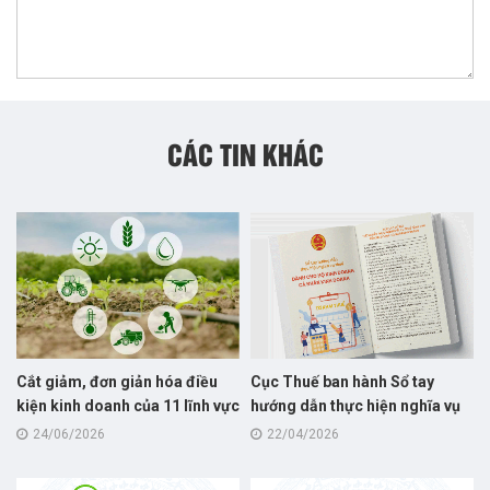
CÁC TIN KHÁC
Cắt giảm, đơn giản hóa điều
Cục Thuế ban hành Sổ tay
kiện kinh doanh của 11 lĩnh vực
hướng dẫn thực hiện nghĩa vụ
nông nghiệp và môi trường
thuế dành cho hộ kinh doanh
24/06/2026
22/04/2026
năm 2026