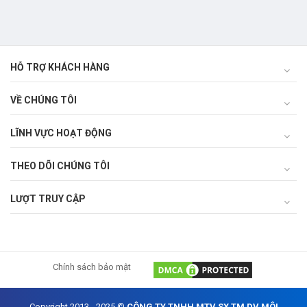
nghiệp và môi trường
HỖ TRỢ KHÁCH HÀNG
VỀ CHÚNG TÔI
LĨNH VỰC HOẠT ĐỘNG
THEO DÕI CHÚNG TÔI
LƯỢT TRUY CẬP
Chính sách bảo mật
Copyright 2013 - 2025 ©
CÔNG TY TNHH MTV SX TM DV MÔI