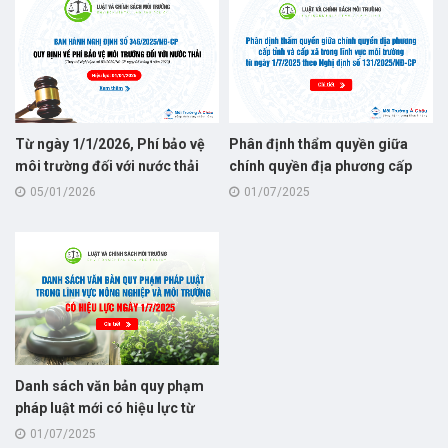
Từ ngày 1/1/2026, Phí bảo vệ
Phân định thẩm quyền giữa
môi trường đối với nước thải
chính quyền địa phương cấp
quy định tại Nghị định số
tỉnh và cấp xã trong lĩnh vực
05/01/2026
01/07/2025
346/2025/NĐ-CP, thay thế cho
môi trường từ ngày 1/7/2025
Nghị định số 53/2020/NĐ-CP
theo Nghị định số
131/2025/NĐ-CP
Danh sách văn bản quy phạm
pháp luật mới có hiệu lực từ
1/7/2025 trong lĩnh vực nông
01/07/2025