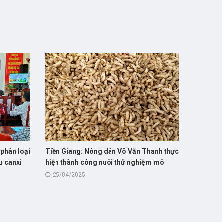
 phân loại
Tiền Giang: Nông dân Võ Văn Thanh thực
âu canxi
hiện thành công nuôi thử nghiệm mô
hình nuôi sâu canxi giúp giảm chi phí và
25/04/2025
cải thiện môi trường trong chăn nuôi