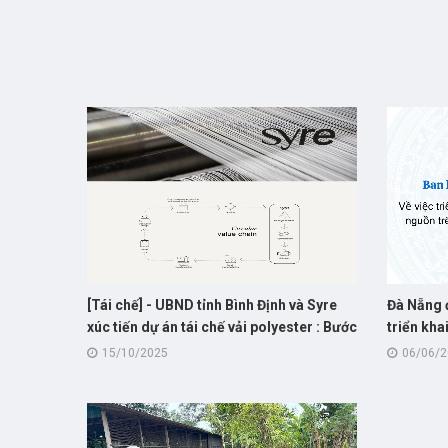
[Tái chế] - UBND tỉnh Bình Định và Syre
Đà Nẵng 
xúc tiến dự án tái chế vải polyester : Bước
triển kha
khởi đầu cho hành trình “xanh hóa”
nguồn tr
15/10/2025
06/06/
ngành dệt may Việt Nam