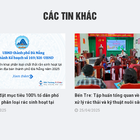
CÁC TIN KHÁC
đặt mục tiêu 100% tổ dân phố
Bến Tre: Tập huấn tổng quan về
i phân loại rác sinh hoạt tại
xử lý rác thải và kỹ thuật nuôi s
ong năm 2025
cho hội viên nông dân
2025
25/04/2025