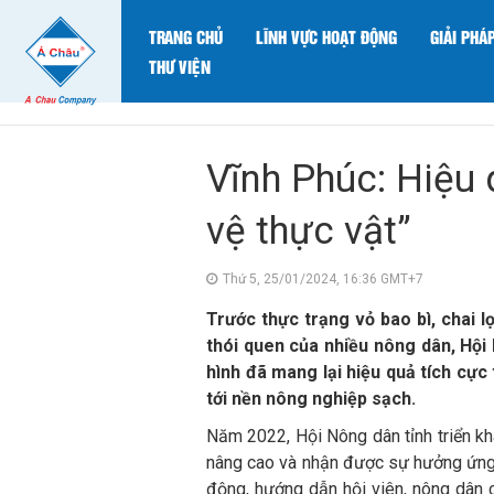
TRANG CHỦ
LĨNH VỰC HOẠT ĐỘNG
GIẢI PHÁ
THƯ VIỆN
Vĩnh Phúc: Hiệu
vệ thực vật”
Thứ 5, 25/01/2024, 16:36 GMT+7
Trước thực trạng vỏ bao bì, chai l
thói quen của nhiều nông dân, Hộ
hình đã mang lại hiệu quả tích cực
tới nền nông nghiệp sạch.
Năm 2022, Hội Nông dân tỉnh triển k
nâng cao và nhận được sự hưởng ứng t
động, hướng dẫn hội viên, nông dân 