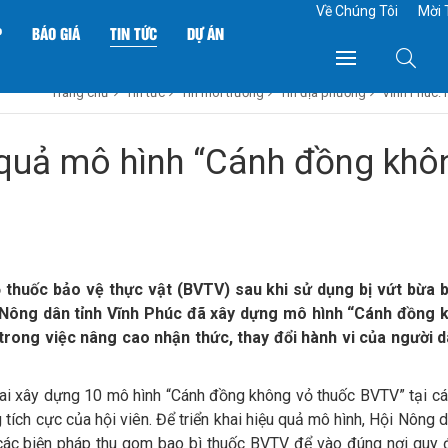
Về Chúng Tôi
Mời 
P
BÁO GIÁ
TIN TỨC
DỰ ÁN
Trang chủ
Tin tức
Tin môi trường
Tin địa phương
Vĩnh Phúc: 
 quả mô hình “Cánh đồng khô
ọ thuốc bảo vệ thực vật (BVTV) sau khi sử dụng bị vứt bừa 
i Nông dân tỉnh Vĩnh Phúc đã xây dựng mô hình “Cánh đồng 
 trong việc nâng cao nhận thức, thay đổi hành vi của người
hai xây dựng 10 mô hình “Cánh đồng không vỏ thuốc BVTV” tại c
ích cực của hội viên. Để triển khai hiệu quả mô hình, Hội Nông d
các biện pháp thu gom bao bì thuốc BVTV để vào đúng nơi quy đ