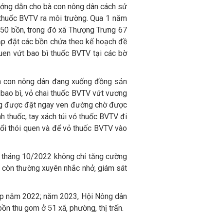
hướng dẫn cho bà con nông dân cách sử
 thuốc BVTV ra môi trường. Qua 1 năm
 850 bồn, trong đó xã Thượng Trưng 67
lắp đặt các bồn chứa theo kế hoạch đề
uen vứt bao bì thuốc BVTV tại các bờ
à con nông dân đang xuống đồng sản
 bao bì, vỏ chai thuốc BVTV vứt vương
ăng được đặt ngay ven đường chờ được
h thuốc, tay xách túi vỏ thuốc BVTV đi
 đổi thói quen và để vỏ thuốc BVTV vào
 tháng 10/2022 không chỉ tăng cường
ã còn thường xuyên nhắc nhở, giám sát
lập năm 2022; năm 2023, Hội Nông dân
ồn thu gom ở 51 xã, phường, thị trấn.