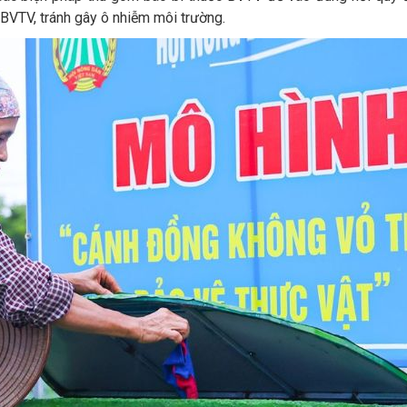
 BVTV, tránh gây ô nhiễm môi trường.