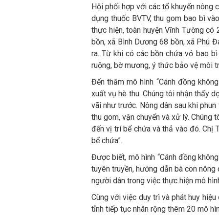
Hội phối hợp với các tổ khuyến nông 
dụng thuốc BVTV, thu gom bao bì vào
thực hiện, toàn huyện Vĩnh Tường có 
bồn, xã Bình Dương 68 bồn, xã Phú Đa
ra. Từ khi có các bồn chứa vỏ bao b
ruộng, bờ mương, ý thức bảo vệ môi tr
Đến thăm mô hình “Cánh đồng không
xuất vụ hè thu. Chúng tôi nhận thấy 
vãi như trước. Nông dân sau khi phu
thu gom, vận chuyển và xử lý. Chúng t
đến vị trí bể chứa và thả vào đó. Chị
bể chứa”.
Được biết, mô hình “Cánh đồng khôn
tuyên truyền, hướng dẫn bà con nông 
người dân trong việc thực hiện mô hìn
Cùng với việc duy trì và phát huy h
tỉnh tiếp tục nhân rộng thêm 20 mô hì