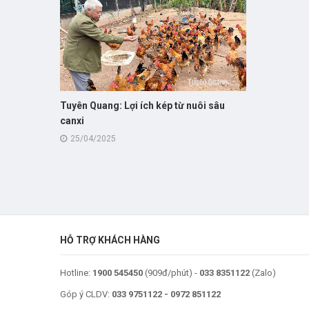
Tuyên Quang: Lợi ích kép từ nuôi sâu
canxi
25/04/2025
HỖ TRỢ KHÁCH HÀNG
Hotline:
1900 545450
(909đ/phút) -
033 8351122
(Zalo)
Góp ý CLDV:
033 9751122
-
0972 851122