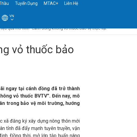
Thầu
Tuyển Dụng
MTAC+
Liên Hệ
VN
Hiệu quả mô hình “Cánh đồng không vỏ thuốc bảo vệ thực vật”
ng vỏ thuốc bảo
bãi ngay tại cánh đồng đã trở thành
không vỏ thuốc BVTV”. Đến nay, mô
 dân trong bảo vệ môi trường, hướng
ác xã đăng ký xây dựng nông thôn mới
ân tỉnh đã đẩy mạnh tuyên truyền, vận
ịnh. Đồng thời, mở lớp tập huấn nâng