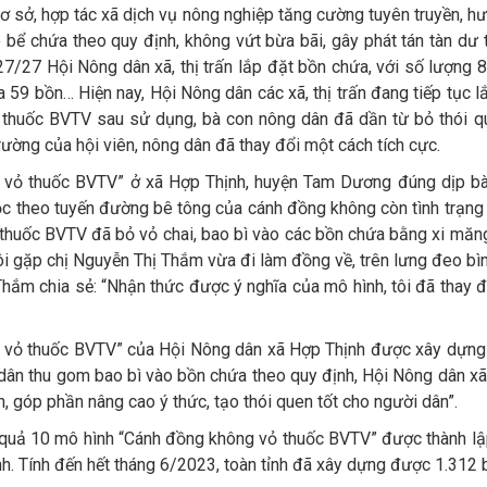
cơ sở, hợp tác xã dịch vụ nông nghiệp tăng cường tuyên truyền, 
 bể chứa theo quy định, không vứt bừa bãi, gây phát tán tàn dư
27/27 Hội Nông dân xã, thị trấn lắp đặt bồn chứa, với số lượng
 59 bồn… Hiện nay, Hội Nông dân các xã, thị trấn đang tiếp tục 
ì thuốc BVTV sau sử dụng, bà con nông dân đã dần từ bỏ thói q
ường của hội viên, nông dân đã thay đổi một cách tích cực.
 vỏ thuốc BVTV” ở xã Hợp Thịnh, huyện Tam Dương đúng dịp b
dọc theo tuyến đường bê tông của cánh đồng không còn tình trạng
n thuốc BVTV đã bỏ vỏ chai, bao bì vào các bồn chứa bằng xi m
ôi gặp chị Nguyễn Thị Thắm vừa đi làm đồng về, trên lưng đeo bìn
 Thắm chia sẻ: “Nhận thức được ý nghĩa của mô hình, tôi đã thay
g vỏ thuốc BVTV” của Hội Nông dân xã Hợp Thịnh được xây dựng
dân thu gom bao bì vào bồn chứa theo quy định, Hội Nông dân x
h, góp phần nâng cao ý thức, tạo thói quen tốt cho người dân”.
iệu quả 10 mô hình “Cánh đồng không vỏ thuốc BVTV” được thành 
nh. Tính đến hết tháng 6/2023, toàn tỉnh đã xây dựng được 1.312 b