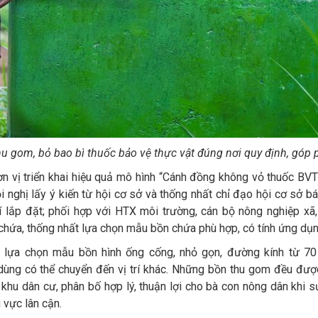
u gom, bỏ bao bì thuốc bảo vệ thực vật đúng nơi quy định, góp 
 vị triển khai hiệu quả mô hình “Cánh đồng không vỏ thuốc BVT
 nghị lấy ý kiến từ hội cơ sở và thống nhất chỉ đạo hội cơ sở b
hí lắp đặt; phối hợp với HTX môi trường, cán bộ nông nghiệp xã, 
hứa, thống nhất lựa chọn mẫu bồn chứa phù hợp, có tính ứng dụn
ã lựa chọn mẫu bồn hình ống cống, nhỏ gọn, đường kính từ 70 
ùng có thể chuyển đến vị trí khác. Những bồn thu gom đều được 
khu dân cư, phân bố hợp lý, thuận lợi cho bà con nông dân khi
 vực lân cận.