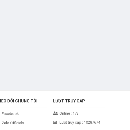
HEO DÕI CHÚNG TÔI
LƯỢT TRUY CẬP
Online :
173
Facebook
Lượt truy cập :
10287674
Zalo Officials