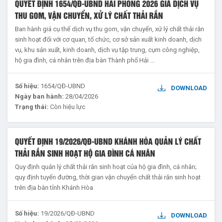
QUYẾT ĐỊNH 1654/QĐ-UBND HẢI PHÒNG 2026 GIÁ DỊCH VỤ
THU GOM, VẬN CHUYỂN, XỬ LÝ CHẤT THẢI RẮN
Ban hành giá cụ thể dịch vụ thu gom, vận chuyển, xử lý chất thải rắn
sinh hoạt đối với cơ quan, tổ chức, cơ sở sản xuất kinh doanh, dịch
vụ, khu sản xuất, kinh doanh, dịch vụ tập trung, cụm công nghiệp,
hộ gia đình, cá nhân trên địa bàn Thành phố Hải ...
Số hiệu:
1654/QĐ-UBND
DOWNLOAD
Ngày ban hành:
28/04/2026
Trạng thái:
Còn hiệu lực
QUYẾT ĐỊNH 19/2026/QĐ-UBND KHÁNH HÒA QUẢN LÝ CHẤT
THẢI RẮN SINH HOẠT HỘ GIA ĐÌNH CÁ NHÂN
Quy định quản lý chất thải rắn sinh hoạt của hộ gia đình, cá nhân;
quy định tuyến đường, thời gian vận chuyển chất thải rắn sinh hoạt
trên địa bàn tỉnh Khánh Hòa
Số hiệu:
19/2026/QĐ-UBND
DOWNLOAD