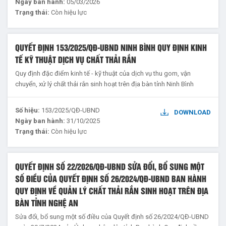
Ngày ban hành:
05/03/2026
Trạng thái:
Còn hiệu lực
QUYẾT ĐỊNH 153/2025/QĐ-UBND NINH BÌNH QUY ĐỊNH KINH
TẾ KỸ THUẬT DỊCH VỤ CHẤT THẢI RẮN
Quy định đặc điểm kinh tế - kỹ thuật của dịch vụ thu gom, vận
chuyển, xử lý chất thải rắn sinh hoạt trên địa bàn tỉnh Ninh Bình
Số hiệu:
153/2025/QĐ-UBND
DOWNLOAD
Ngày ban hành:
31/10/2025
Trạng thái:
Còn hiệu lực
QUYẾT ĐỊNH SỐ 22/2026/QĐ-UBND SỬA ĐỔI, BỔ SUNG MỘT
SỐ ĐIỀU CỦA QUYẾT ĐỊNH SỐ 26/2024/QĐ-UBND BAN HÀNH
QUY ĐỊNH VỀ QUẢN LÝ CHẤT THẢI RẮN SINH HOẠT TRÊN ĐỊA
BÀN TỈNH NGHỆ AN
Sửa đổi, bổ sung một số điều của Quyết định số 26/2024/QĐ-UBND