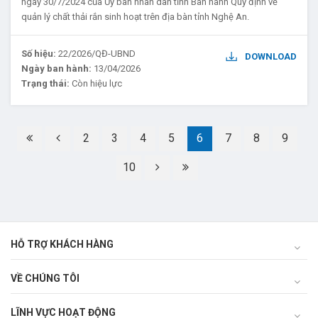
ngày 30/7/2024 của Ủy ban nhân dân tỉnh Ban hành Quy định về
quản lý chất thải rắn sinh hoạt trên địa bàn tỉnh Nghệ An.
Số hiệu:
22/2026/QĐ-UBND
DOWNLOAD
Ngày ban hành:
13/04/2026
Trạng thái:
Còn hiệu lực
2
3
4
5
6
7
8
9
10
HỖ TRỢ KHÁCH HÀNG
VỀ CHÚNG TÔI
LĨNH VỰC HOẠT ĐỘNG