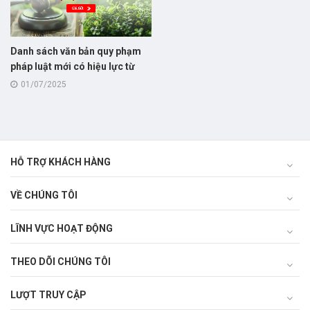
Danh sách văn bản quy phạm
pháp luật mới có hiệu lực từ
1/7/2025 trong lĩnh vực nông
01/07/2025
nghiệp và môi trường
HỖ TRỢ KHÁCH HÀNG
VỀ CHÚNG TÔI
LĨNH VỰC HOẠT ĐỘNG
THEO DÕI CHÚNG TÔI
LƯỢT TRUY CẬP