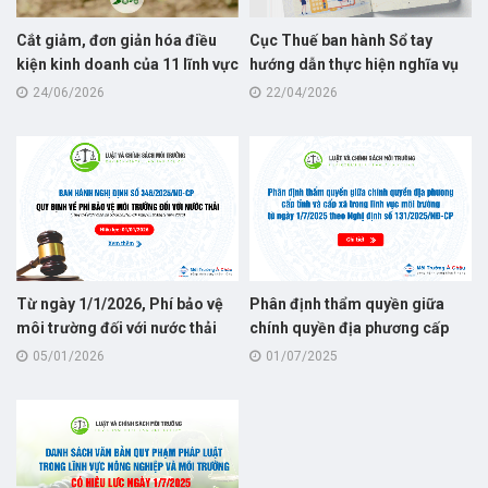
Cắt giảm, đơn giản hóa điều
Cục Thuế ban hành Sổ tay
kiện kinh doanh của 11 lĩnh vực
hướng dẫn thực hiện nghĩa vụ
nông nghiệp và môi trường
thuế dành cho hộ kinh doanh
24/06/2026
22/04/2026
năm 2026
Từ ngày 1/1/2026, Phí bảo vệ
Phân định thẩm quyền giữa
môi trường đối với nước thải
chính quyền địa phương cấp
quy định tại Nghị định số
tỉnh và cấp xã trong lĩnh vực
05/01/2026
01/07/2025
346/2025/NĐ-CP, thay thế cho
môi trường từ ngày 1/7/2025
Nghị định số 53/2020/NĐ-CP
theo Nghị định số
131/2025/NĐ-CP