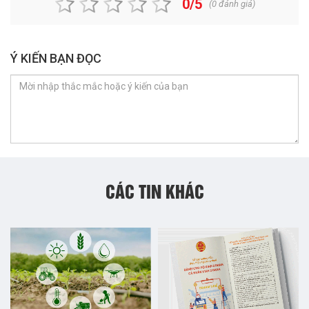
0/5
(
0
đánh giá)
Ý KIẾN BẠN ĐỌC
CÁC TIN KHÁC