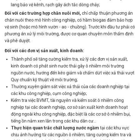
lang bảo vệ kênh, rạch gây ách tắc dòng chảy;
Đối với các trường hợp chăn nuôi mới,
chỉ chấp thuận phương án
chăn nuôi theo mô hình công nghiệp, có hầm biogas đảm bảo hợp
vệ sinh (hoặc mô hình vườn - ao - chuồng). Trước khi đầu tư phải có
phương án xử lý môi trường, được cơ quan chuyên môn thẩm định
và phê duyệt.
Đối với các đơn vị sản xuất, kinh doanh:
Thành phố sẽ tăng cường kiểm tra, xử lý các đơn vị sản xuất,
kinh doanh có phát sinh nước thải gây ô nhiễm môi trường
nguồn nước, hướng đến kéo giảm và chấm dứt việc xả thải vượt
Quy chuẩn kỹ thuật về môi trường;
Thường xuyên giám sát việc xả thải của các doanh nghiệp tại
các khu công nghiệp, cụm công nghiệp;
Kiểm tra việc BVMT, tài nguyên và kiểm soát ô nhiễm công
nghiệp tại các doanh nghiệp, cơ sở sản xuất kinh doanh hoạt
động ngoài khu công nghiệp, đặc biệt là các cơ sở ô nhiễm bụi,
tiếng ồn nằm xen lẫn trong các khu dân cư...
Thực hiện quan trắc chất lượng nước ngầm
tại các khu vực
chịu ảnh hưởng từ các nguồn ô nhiễm; tăng cường kiểm tra và