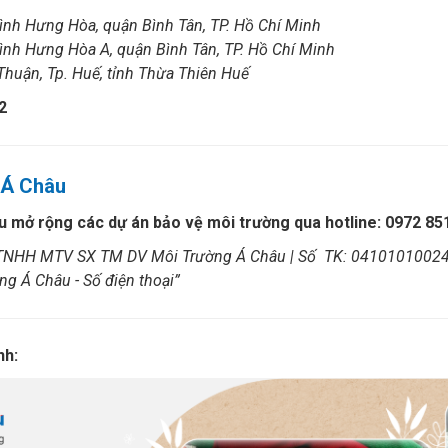
nh Hưng Hòa, quận Bình Tân, TP. Hồ Chí Minh
nh Hưng Hòa A, quận Bình Tân, TP. Hồ Chí Minh
huận, Tp. Huế, tỉnh Thừa Thiên Huế
2
 Á Châu
 mở rộng các dự án bảo vệ môi trường qua hotline: 0972 85
ty TNHH MTV SX TM DV Môi Trường Á Châu | Số TK: 0410101002
g Á Châu - Số điện thoại”
nh: