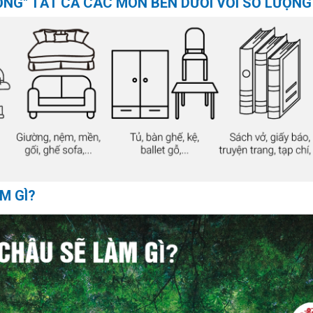
ỒNG" TẤT CẢ CÁC MÓN BÊN DƯỚI VỚI SỐ LƯỢNG
M GÌ?