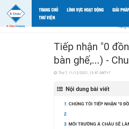
TRANG CHỦ
LĨNH VỰC HOẠT ĐỘNG
GIẢI PHÁ
THƯ VIỆN
Trang 
Tiếp nhận "0 đồn
bàn ghế,...) - C
Thứ 7, 11/12/2021, 15:47 GMT+7
Nội dung bài viết
1.
CHÚNG TÔI TIẾP NHẬN "0 Đ
2.
3.
MÔI TRƯỜNG Á CHÂU SẼ LÀM