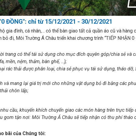
ĐỒNG": chỉ từ 15/12/2021 - 30/12/2021
ộ gia đình, cá nhân,… có thể bàn giao tất cả quần áo cũ và hàng
nh bỏ đi, Môi Trường Á Châu triển khai chương trình “TIẾP NH
i trang có thể tái sử dụng cho mục đích quyên góp/chia sẻ và c
a, mền, nệm, thảm, bàn ghế, …);
 rác thải được phân loại, chia sẻ phục vụ tái sử dụng, tháo dỡ, 
và mang lại giá trị mới cho những vật dụng bỏ đi bằng các phươn
thải chôn lấp;
ó nhu cầu, khuyến khích chuyển giao các món hàng trên trực tiếp
 gom tận nơi: Môi Trường Á Châu sẽ tiếp nhận có thu phí tháo 
ho bãi của Chúng tôi: