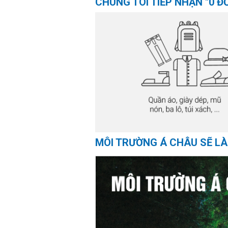
CHÚNG TÔI TIẾP NHẬN "0 Đ
MÔI TRƯỜNG Á CHÂU SẼ LÀ