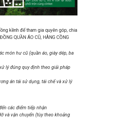
 cồng kềnh để tham gia quyên góp, chia
ẬN 0 ĐỒNG QUẦN ÁO CŨ, HÀNG CỒNG
ác món hư cũ (quần áo, giày dép, ba
xử lý đúng quy định theo giải pháp
g án tái sử dụng, tái chế và xử lý
 đến các điểm tiếp nhận
dỡ và vận chuyển (tùy theo khoảng