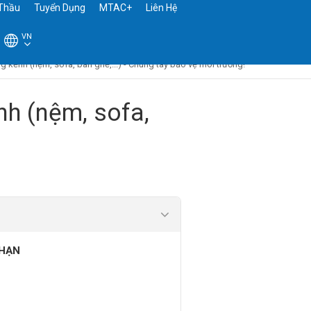
Thầu
Tuyển Dụng
MTAC+
Liên Hệ
VN
 kềnh (nệm, sofa, bàn ghế,...) - Chung tay bảo vệ môi trường!
nh (nệm, sofa,
 HẠN