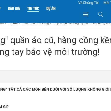
Về Chúng Tôi
Mời 
P
BÁO GIÁ
TIN TỨC
DỰ ÁN
chủ
Tin tức
Phát triển bền vững
Tiếp nhận "0 đồng" quần áo cũ, hàng cồng
g" quần áo cũ, hàng cồng kề
hung tay bảo vệ môi trường!
ỒNG" TẤT CẢ CÁC MÓN BÊN DƯỚI VỚI SỐ LƯỢNG KHÔNG GIỚI
 GÌ?