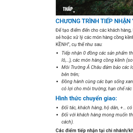
CHƯƠNG TRÌNH TIẾP NHẬN "0 
Để tạo điểm đến cho các khách hàng, h
sẻ hoặc xử lý các món hàng cồng kề
KỀNH”, cụ thể như sau:
Tiếp nhận 0 đồng các sản phẩm thờ
lô,…), các món hàng cồng kềnh (sof
Môi Trường Á Châu đảm bảo các loại
bên trên;
Đồng hành cùng các bạn sống xanh 
có lợi cho môi trường; hạn chế rác 
Hình thức chuyển giao:
Đối tác, khách hàng, hộ dân, +… c
Đối với khách hàng mong muốn thu
cách).
Các điểm tiếp nhận tại chi nhánh/k