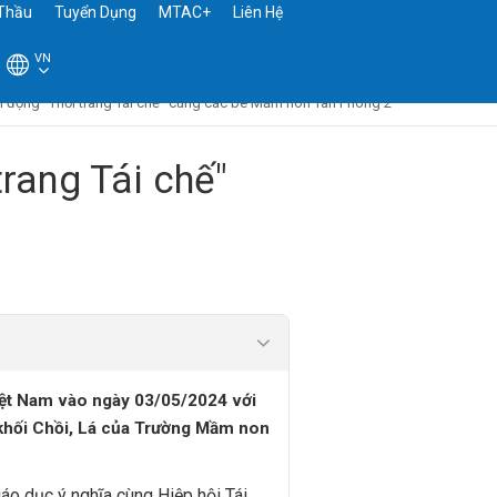
Thầu
Tuyển Dụng
MTAC+
Liên Hệ
VN
ôi động "Thời trang Tái chế" cùng các bé Mầm non Tân Phong 2
trang Tái chế"
Việt Nam vào ngày 03/05/2024 với
é khối Chồi, Lá của Trường Mầm non
áo dục ý nghĩa cùng Hiệp hội Tái