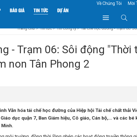
Về Chúng Tôi
Mời 
P
BÁO GIÁ
TIN TỨC
DỰ ÁN
Trang chủ
Tin tức
Tin công ty
Tái chế học đường - Trạm 06: S
g - Trạm 06: Sôi động "Thời 
m non Tân Phong 2
ình Văn hóa tái chế học đường của Hiệp hội Tái chế chất thải 
 Giáo dục quận 7, Ban Giám hiệu, Cô giáo, Cán bộ,... và các b
 Minh.
 môi trường, đồng thời lồng ghép các hoạt động truyền thông gi