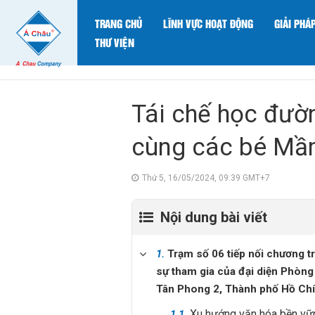
TRANG CHỦ
LĨNH VỰC HOẠT ĐỘNG
GIẢI PHÁ
THƯ VIỆN
Tái chế học đườn
cùng các bé Mầ
Thứ 5, 16/05/2024, 09:39 GMT+7
Nội dung bài viết
1.
Trạm số 06 tiếp nối chương tr
sự tham gia của đại diện Phòng
Tân Phong 2, Thành phố Hồ Chí
Xu hướng văn hóa bền vững
1.1.