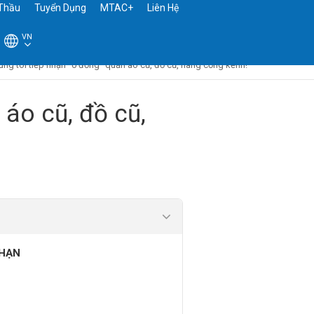
Thầu
Tuyển Dụng
MTAC+
Liên Hệ
VN
ng tôi tiếp nhận "0 đồng" quần áo cũ, đồ cũ, hàng cồng kềnh!
 áo cũ, đồ cũ,
 HẠN