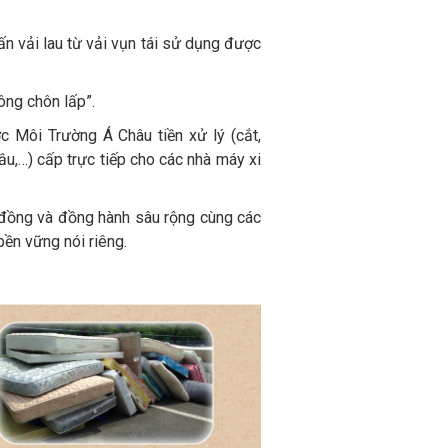
ấn vải lau từ vải vụn tái sử dụng được
ông chôn lấp”.
ợc Môi Trường Á Châu tiền xử lý (cắt,
ầu,…) cấp trực tiếp cho các nhà máy xi
 đồng và đồng hành sâu rộng cùng các
bền vững nói riêng.