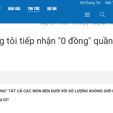
Về Chúng Tôi
Mời 
P
BÁO GIÁ
TIN TỨC
DỰ ÁN
Trang chủ
Tin tức
Tin công ty
Sống xanh: Chú
 tôi tiếp nhận "0 đồng" quần
ỒNG" TẤT CẢ CÁC MÓN BÊN DƯỚI VỚI SỐ LƯỢNG KHÔNG GIỚI
 GÌ?