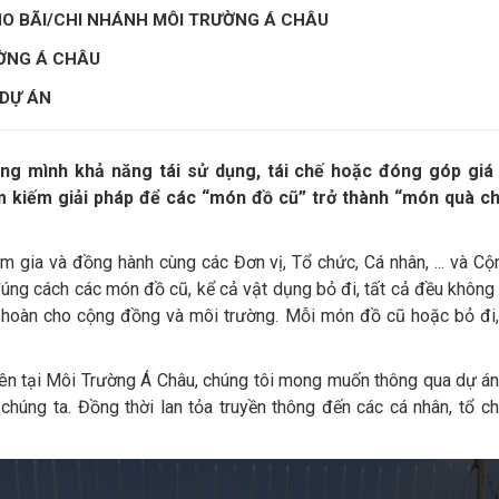
HO BÃI/CHI NHÁNH MÔI TRƯỜNG Á CHÂU
ỜNG Á CHÂU
 DỰ ÁN
 mình khả năng tái sử dụng, tái chế hoặc đóng góp giá trị
m kiếm giải pháp để các “món đồ cũ” trở thành “món quà ch
m gia và đồng hành cùng các Đơn vị, Tổ chức, Cá nhân, ... và Cộ
 đúng cách các món đồ cũ, kể cả vật dụng bỏ đi, tất cả đều không b
 hoàn cho cộng đồng và môi trường. Mỗi món đồ cũ hoặc bỏ đi, 
iên tại Môi Trường Á Châu, chúng tôi mong muốn thông qua dự á
húng ta. Đồng thời lan tỏa truyền thông đến các cá nhân, tổ 