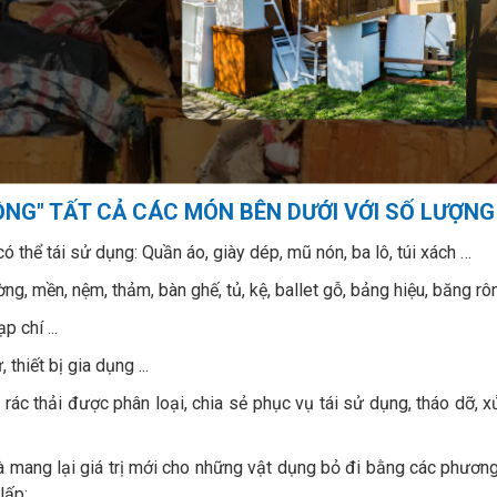
ỒNG" TẤT CẢ CÁC MÓN BÊN DƯỚI VỚI SỐ LƯỢNG
ó thể tái sử dụng: Quần áo, giày dép, mũ nón, ba lô, túi xách …
g, mền, nệm, thảm, bàn ghế, tủ, kệ, ballet gỗ, bảng hiệu, băng rô
p chí ...
 thiết bị gia dụng ...
ác thải được phân loại, chia sẻ phục vụ tái sử dụng, tháo dỡ, x
mang lại giá trị mới cho những vật dụng bỏ đi bằng các phương án
lấp;