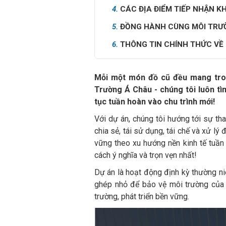
4.
CÁC ĐỊA ĐIỂM TIẾP NHẬN K
5.
ĐỒNG HÀNH CÙNG MÔI TRƯ
6.
THÔNG TIN CHÍNH THỨC VỀ
Mỗi một món đồ cũ đều mang trong
Trường Á Châu - chúng tôi luôn tì
tục tuần hoàn vào chu trình mới!
Với dự án, chúng tôi hướng tới sự tha
chia sẻ, tái sử dụng, tái chế và xử lý
vững theo xu hướng nền kinh tế tuần
cách ý nghĩa và trọn vẹn nhất!
Dự án là hoạt động định kỳ thường n
ghép nhỏ để bảo vệ môi trường của c
trường, phát triển bền vững.