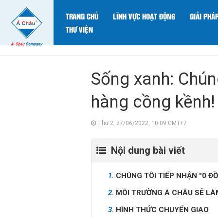
TRANG CHỦ
LĨNH VỰC HOẠT ĐỘNG
GIẢI PHÁ
THƯ VIỆN
Sống xanh: Chúng
hàng cồng kềnh!
Thứ 2, 27/06/2022, 10:09 GMT+7
Nội dung bài viết
1.
CHÚNG TÔI TIẾP NHẬN "0 Đ
2.
MÔI TRƯỜNG Á CHÂU SẼ LÀM
3.
HÌNH THỨC CHUYỂN GIAO