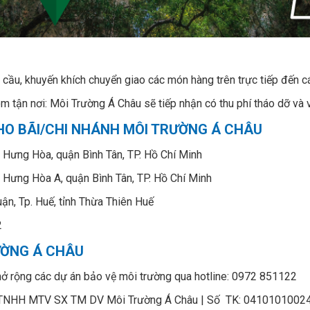
u cầu, khuyến khích chuyển giao các món hàng trên trực tiếp đến c
 tận nơi: Môi Trường Á Châu sẽ tiếp nhận có thu phí tháo dỡ và 
KHO BÃI/CHI NHÁNH MÔI TRƯỜNG Á CHÂU
 Hưng Hòa, quận Bình Tân, TP. Hồ Chí Minh
 Hưng Hòa A, quận Bình Tân, TP. Hồ Chí Minh
ận, Tp. Huế, tỉnh Thừa Thiên Huế
2
ƯỜNG Á CHÂU
 rộng các dự án bảo vệ môi trường qua hotline: 0972 851122
ty TNHH MTV SX TM DV Môi Trường Á Châu | Số TK: 0410101002