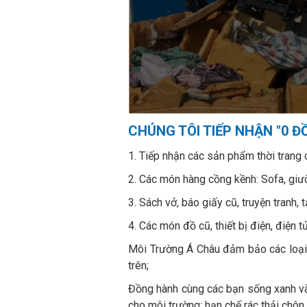
CHÚNG TÔI TIẾP NHẬN "0 Đ
1. Tiếp nhận các sản phẩm thời trang c
2. Các món hàng cồng kềnh: Sofa, giườn
3. Sách vở, báo giấy cũ, truyện tranh, tạ
4. Các món đồ cũ, thiết bị điện, điện tử,
Môi Trường Á Châu đảm bảo các loại r
trên;
Đồng hành cùng các bạn sống xanh và 
cho môi trường; hạn chế rác thải chôn 