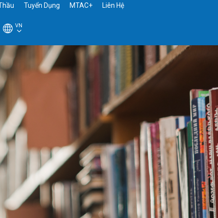
Thầu
Tuyển Dụng
MTAC+
Liên Hệ
VN