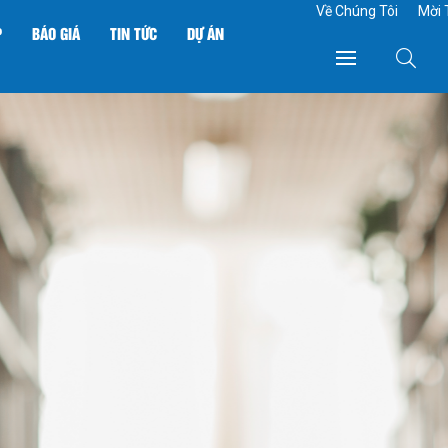
Về Chúng Tôi
Mời 
P
BÁO GIÁ
TIN TỨC
DỰ ÁN