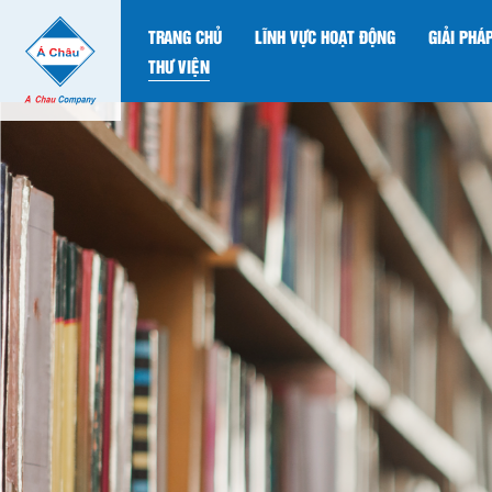
TRANG CHỦ
LĨNH VỰC HOẠT ĐỘNG
GIẢI PHÁ
THƯ VIỆN