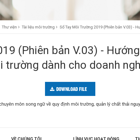
Thư viện
Tài liệu môi trường
Sổ Tay Môi Trường 2019 (Phiên bản V.03) - 
19 (Phiên bản V.03) - Hướng
i trường dành cho doanh ngh
DOWNLOAD FILE
 chuyên môn song ngữ về quy định môi trường, quản lý chất thải nguy
VỀ CHÚNG TÔI
LĨNH VỰC HOẠT ĐỘNG
T