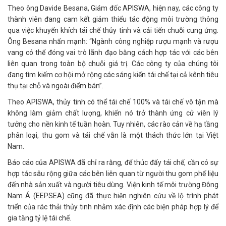
Theo ông Davide Besana, Giám đốc APISWA, hiện nay, các công ty
thành viên đang cam kết giảm thiểu tác động môi trường thông
qua việc khuyến khích tái chế thủy tinh và cải tiến chuỗi cung ứng.
Ông Besana nhấn mạnh: “Ngành công nghiệp rượu mạnh và rượu
vang có thể đóng vai trò lãnh đạo bằng cách hợp tác với các bên
liên quan trong toàn bộ chuỗi giá trị. Các công ty của chúng tôi
đang tìm kiếm cơ hội mở rộng các sáng kiến tái chế tại cả kênh tiêu
thụ tại chỗ và ngoài điểm bán”.
Theo APISWA, thủy tinh có thể tái chế 100% và tái chế vô tận mà
không làm giảm chất lượng, khiến nó trở thành ứng cử viên lý
tưởng cho nền kinh tế tuần hoàn. Tuy nhiên, các rào cản về hạ tầng
phân loại, thu gom và tái chế vẫn là một thách thức lớn tại Việt
Nam.
Báo cáo của APISWA đã chỉ ra rằng, để thúc đẩy tái chế, cần có sự
hợp tác sâu rộng giữa các bên liên quan từ người thu gom phế liệu
đến nhà sản xuất và người tiêu dùng. Viện kinh tế môi trường Đông
Nam Á (EEPSEA) cũng đã thực hiện nghiên cứu về lộ trình phát
triển của rác thải thủy tinh nhằm xác định các biện pháp hợp lý để
gia tăng tỷ lệ tái chế.