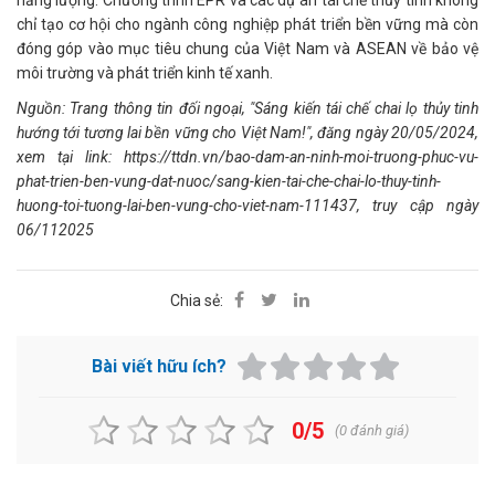
năng lượng. Chương trình EPR và các dự án tái chế thủy tinh không
chỉ tạo cơ hội cho ngành công nghiệp phát triển bền vững mà còn
đóng góp vào mục tiêu chung của Việt Nam và ASEAN về bảo vệ
môi trường và phát triển kinh tế xanh.
Nguồn: Trang thông tin đối ngoại, "Sáng kiến tái chế chai lọ thủy tinh
hướng tới tương lai bền vững cho Việt Nam!", đăng ngày 20/05/2024,
xem tại link:
https://ttdn.vn/bao-dam-an-ninh-moi-truong-phuc-vu-
phat-trien-ben-vung-dat-nuoc/sang-kien-tai-che-chai-lo-thuy-tinh-
huong-toi-tuong-lai-ben-vung-cho-viet-nam-111437
, t
ruy cập ngày
06/112025
Chia sẻ:
Bài viết hữu ích?
0/5
(
0
đánh giá)