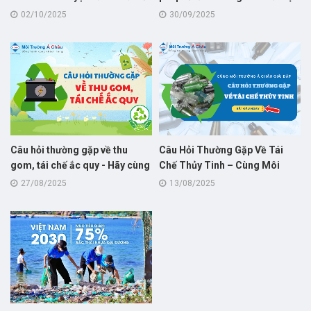
sở may công nghiệp người
Đà Nẵng
02/10/2025
30/09/2025
khuyết tật – Thành phố Đà
Nẵng
Câu hỏi thường gặp về thu
Câu Hỏi Thường Gặp Về Tái
gom, tái chế ắc quy - Hãy cùng
Chế Thủy Tinh – Cùng Môi
Môi Trường Á Châu giải đáp!
Trường Á Châu Giải Đáp!
27/08/2025
13/08/2025