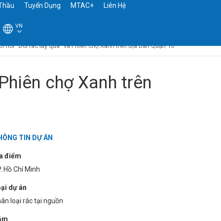
Thầu
Tuyển Dụng
MTAC+
Liên Hệ
VN
sôi nổi “Đổi rác lấy quà” và Phiên chợ Xanh trên địa bàn Quận 10
à Phiên chợ Xanh trên
HÔNG TIN DỰ ÁN
a điểm
. Hồ Chí Minh
ại dự án
ân loại rác tại nguồn
ăm