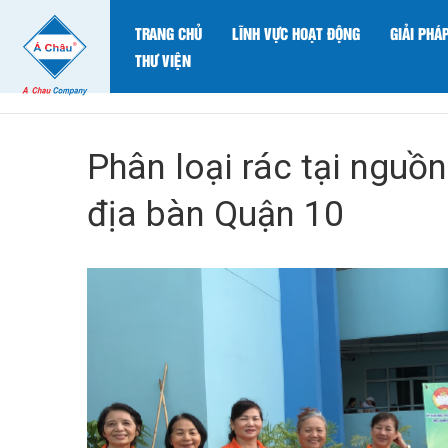
TRANG CHỦ
LĨNH VỰC HOẠT ĐỘNG
GIẢI PHÁ
THƯ VIỆN
Phân loại rác tại nguồn
địa bàn Quận 10