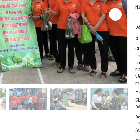
N
Tì
Đã
Gi
Ch
gh
cu
nh
và
mô
Th
CL
Đả
Đơ
di
(