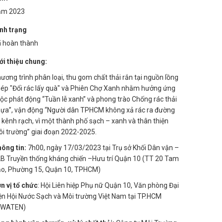
ăm 2023
nh trạng
 hoàn thành
ới thiệu chung:
ương trình phân loại, thu gom chất thải rắn tại nguồn lồng
ép "Đổi rác lấy quà" và Phiên Chợ Xanh nhằm hưởng ứng
ộc phát động “Tuần lễ xanh” và phong trào Chống rác thải
ựa”, vận động “Người dân TPHCM không xả rác ra đường
 kênh rạch, vì một thành phố sạch – xanh và thân thiện
i trường” giai đoạn 2022-2025.
ông tin:
7h00, ngày 17/03/2023 tại Trụ sở Khối Dân vận –
B Truyền thống kháng chiến –Hưu trí Quận 10 (TT 20 Tam
o, Phường 15, Quận 10, TPHCM)
n vị tổ chức
: Hội Liên hiệp Phụ nữ Quận 10, Văn phòng Đại
ện Hội Nước Sạch và Môi trường Việt Nam tại TP.HCM
AWATEN)