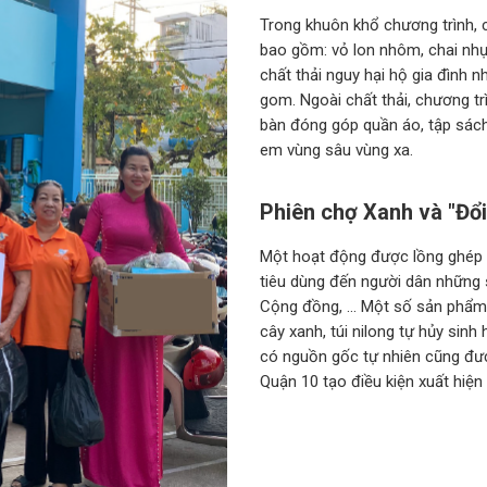
Trong khuôn khổ chương trình, 
bao gồm: vỏ lon nhôm, chai nhựa,
chất thải nguy hại hộ gia đình n
gom. Ngoài chất thải, chương tr
bàn đóng góp quần áo, tập sách,
em vùng sâu vùng xa.
Phiên chợ Xanh và "Đổi
Một hoạt động được lồng ghép n
tiêu dùng đến người dân những 
Cộng đồng, ... Một số sản phẩm
cây xanh, túi nilong tự hủy sinh
có nguồn gốc tự nhiên cũng đượ
Quận 10 tạo điều kiện xuất hiện