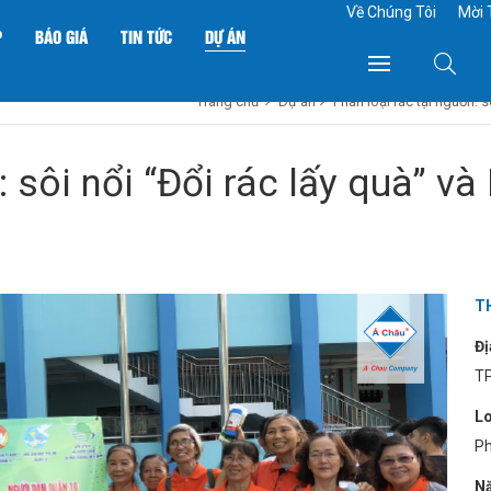
Về Chúng Tôi
Mời 
P
BÁO GIÁ
TIN TỨC
DỰ ÁN
Trang chủ
Dự án
Phân loại rác tại nguồn: 
: sôi nổi “Đổi rác lấy quà” v
T
Đị
TP
Lo
Ph
N