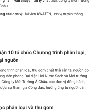
ng hành vận chuyển, xử lý chất thải:
Công ty Môi Trường
 Châu
ng các đơn vị
: Hội viên AWATEN, Đơn vị truyền thông,....
uận 10 tổ chức Chương trình phân loại,
tại nguồn
ng trình phân loại, thu gom chất thải rắn tại nguồn do
ùng Văn phòng Đại diện Hội Nước Sạch và Môi trường
 Công ty Môi Trường Á Châu, các đơn vị đồng hành,
n được sự tham gia đông đảo, hưởng ứng từ người dân
ợc phân loại và thu gom