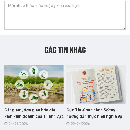
CÁC TIN KHÁC
Cắt giảm, đơn giản hóa điều
Cục Thuế ban hành Sổ tay
kiện kinh doanh của 11 lĩnh vực
hướng dẫn thực hiện nghĩa vụ
nông nghiệp và môi trường
thuế dành cho hộ kinh doanh
24/06/2026
22/04/2026
năm 2026