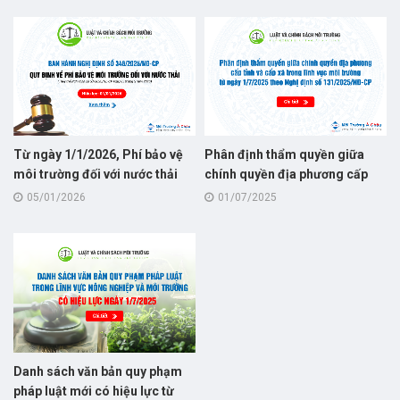
Từ ngày 1/1/2026, Phí bảo vệ
Phân định thẩm quyền giữa
môi trường đối với nước thải
chính quyền địa phương cấp
quy định tại Nghị định số
tỉnh và cấp xã trong lĩnh vực
05/01/2026
01/07/2025
346/2025/NĐ-CP, thay thế cho
môi trường từ ngày 1/7/2025
Nghị định số 53/2020/NĐ-CP
theo Nghị định số
131/2025/NĐ-CP
Danh sách văn bản quy phạm
pháp luật mới có hiệu lực từ