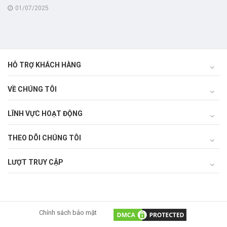
1/7/2025 trong lĩnh vực nông
01/07/2025
nghiệp và môi trường
HỖ TRỢ KHÁCH HÀNG
VỀ CHÚNG TÔI
LĨNH VỰC HOẠT ĐỘNG
THEO DÕI CHÚNG TÔI
LƯỢT TRUY CẬP
Chính sách bảo mật