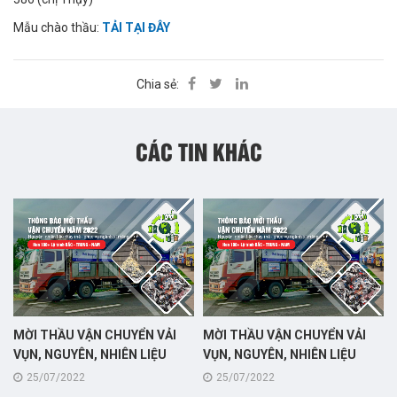
Mẫu chào thầu:
TẢI TẠI ĐÂY
Chia sẻ:
CÁC TIN KHÁC
MỜI THẦU VẬN CHUYỂN VẢI
MỜI THẦU VẬN CHUYỂN VẢI
VỤN, NGUYÊN, NHIÊN LIỆU
VỤN, NGUYÊN, NHIÊN LIỆU
THAY THẾ - PHỤC VỤ NGÀNH
THAY THẾ - PHỤC VỤ NGÀNH
25/07/2022
25/07/2022
XI MĂNG, +++TẠI KHU VỰC
XI MĂNG, +++TẠI KHU VỰC