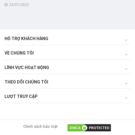
THAY THẾ - PHỤC VỤ NGÀNH
23/07/2022
XI MĂNG, +++TẠI KHU VỰC
MIỀN TÂY (TUYẾN TIỀN GIANG
- KIÊN GIANG)
HỖ TRỢ KHÁCH HÀNG
VỀ CHÚNG TÔI
LĨNH VỰC HOẠT ĐỘNG
THEO DÕI CHÚNG TÔI
LƯỢT TRUY CẬP
Chính sách bảo mật