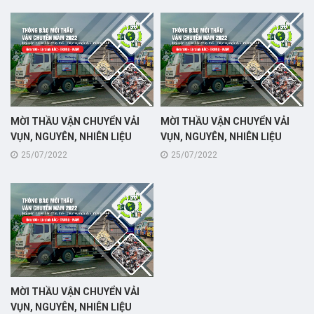
MIỀN TÂY (TUYẾN TIỀN GIANG
MIỀN TÂY (TUYẾN TIỀN GIANG
- TÂY NINH)
- ĐỒNG NAI)
MỜI THẦU VẬN CHUYỂN VẢI
MỜI THẦU VẬN CHUYỂN VẢI
VỤN, NGUYÊN, NHIÊN LIỆU
VỤN, NGUYÊN, NHIÊN LIỆU
THAY THẾ - PHỤC VỤ NGÀNH
THAY THẾ - PHỤC VỤ NGÀNH
25/07/2022
25/07/2022
XI MĂNG, +++TẠI KHU VỰC
XI MĂNG, +++TẠI KHU VỰC
MIỀN TÂY (TUYẾN TIỀN GIANG
MIỀN TÂY (TUYẾN TIỀN GIANG
- BÌNH PHƯỚC)
- TP. HỒ CHÍ MINH)
MỜI THẦU VẬN CHUYỂN VẢI
VỤN, NGUYÊN, NHIÊN LIỆU