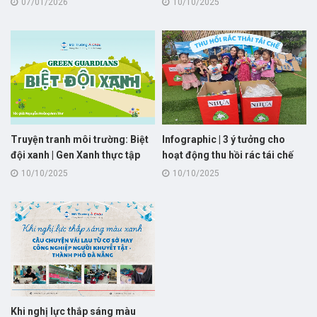
07/01/2026
10/10/2025
với nước thải sinh hoạt và công
nghiệp
Truyện tranh môi trường: Biệt
Infographic | 3 ý tưởng cho
đội xanh | Gen Xanh thực tập
hoạt động thu hồi rác tái chế
dành cho "trường học xanh"
10/10/2025
10/10/2025
Khi nghị lực thắp sáng màu