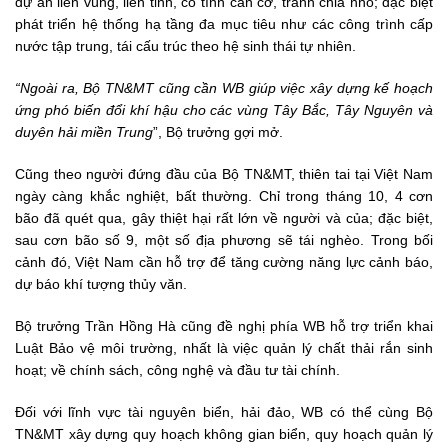
dự án liên vùng, liên tỉnh, có tính căn cơ, tránh chia nhỏ; đặc biệt
phát triển hệ thống hạ tầng đa mục tiêu như các công trình cấp
nước tập trung, tái cấu trúc theo hệ sinh thái tự nhiên.
“Ngoài ra, Bộ TN&MT cũng cần WB giúp việc xây dựng kế hoạch
ứng phó biến đổi khí hậu cho các vùng Tây Bắc, Tây Nguyên và
duyên hải miền Trung
”, Bộ trưởng gợi mở.
Cũng theo người đứng đầu của Bộ TN&MT, thiên tai tại Việt Nam
ngày càng khắc nghiệt, bất thường. Chỉ trong tháng 10, 4 cơn
bão đã quét qua, gây thiệt hại rất lớn về người và của; đặc biệt,
sau cơn bão số 9, một số địa phương sẽ tái nghèo. Trong bối
cảnh đó, Việt Nam cần hỗ trợ để tăng cường năng lực cảnh báo,
dự báo khí tượng thủy văn.
Bộ trưởng Trần Hồng Hà cũng đề nghị phía WB hỗ trợ triển khai
Luật Bảo vệ môi trường, nhất là việc quản lý chất thải rắn sinh
hoạt; về chính sách, công nghệ và đầu tư tài chính.
Đối với lĩnh vực tài nguyên biển, hải đảo, WB có thể cùng Bộ
TN&MT xây dựng quy hoạch không gian biển, quy hoạch quản lý