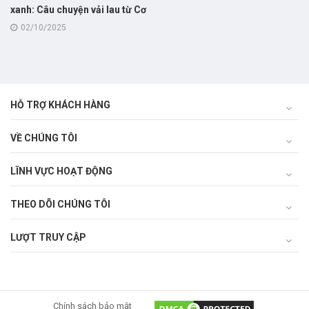
xanh: Câu chuyện vải lau từ Cơ
sở may công nghiệp người
02/10/2025
khuyết tật – Thành phố Đà
Nẵng
HỖ TRỢ KHÁCH HÀNG
VỀ CHÚNG TÔI
LĨNH VỰC HOẠT ĐỘNG
THEO DÕI CHÚNG TÔI
LƯỢT TRUY CẬP
Chính sách bảo mật