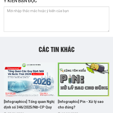
Ý KIẾN BẠN ĐỌC
CÁC TIN KHÁC
[Infographics] Tổng quan Nghị
[Infographic] Pin - Xử lý sao
định số 346/2025/NĐ-CP Quy
cho đúng?
định phí bảo vệ môi trường đối