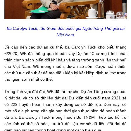
Bà Carolyn Tuck, tân Giám đốc quốc gia Ngân hàng Thế giới tại
Việt Nam
Đề cập đến các dự án cụ thể, bà Carolyn Tuck cho biết, tháng
6/2020, WB đã thông qua khoản vay Dự án “Chương trình phát
triển chính sách biến đổi khí hậu và tăng trưởng xanh lần thứ hai”
cho Việt Nam. WB mong muốn, dự án sẽ sớm được hoàn thiện
các thủ tục cần thiết để tạo điều kiện ký kết Hiệp định tài trợ trong
thời gian sớm nhất có thể.
Trong lĩnh vực đất đai, WB đã tài trợ cho Dự án Tăng cường quản
lý đất đai và cơ sở dữ liệu đất đai Dự kiến đến cuối năm 2021 sẽ
có 229 huyện hoàn thành xây dựng cơ sở dữ liệu. Đến nay, có
một số địa phương cần gia hạn thời gian thực hiện để hoàn thành
dự án. Bà Carolyn Tuck mong muốn Bộ TN&MT tiếp tục hỗ trợ
các tỉnh có thể số hóa, lưu trữ dữ liệu cơ sở dữ liệu đất đai để
đảm bảo sự liên thông hoạt động một cách hiệu quả.