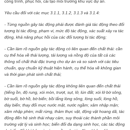
công trình, phục hồi, cải tạo môi trường khu vực dự án.
Yêu cầu đối với các mục 3.1.1, 3.1.2, 3.1.3 và 3.1.4:
- Từng nguồn gây tác động phải được đánh giá tác động theo đối
tượng bị tác động, phạm vi, mức độ tác động, xác suất xảy ra tác
động, khả năng phục hồi của các đối tượng bị tác động;
- Cần làm rõ nguồn gây tác động có liên quan đến chất thải: cần
cụ thể hóa về thải lượng, tải lượng và nồng độ của tất cả các
thông số chất thải đặc trưng cho dự án và so sánh với các tiêu
chuẩn, quy chuẩn kỹ thuật hiện hành, cụ thể hóa về không gian
và thời gian phát sinh chất thải;
- Cần làm rõ nguồn gây tác động không liên quan đến chất thải
(tiếng ồn, độ rung, xói mòn, trượt, sụt, lở, lún đất; xói lở bờ sông,
bờ suối, bờ hồ, bờ biển; bồi lắng lòng sông, lòng suối, lòng hồ,
đáy biển; thay đổi mực nước mặt, nước ngầm; xâm nhập mặn;
xâm nhập phèn; mất rừng, thảm thực vật, động vật hoang dã, tác
động đến hệ sinh thái nhạy cảm, suy thoái các thành phần môi
trường vật lý và sinh học; biến đổi đa dạng sinh học, các tác động