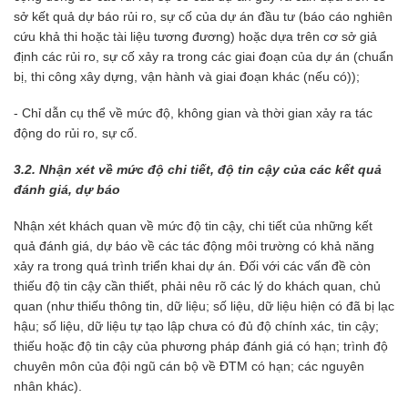
sở kết quả dự báo rủi ro, sự cố của dự án đầu tư (báo cáo nghiên
cứu khả thi hoặc tài liệu tương đương) hoặc dựa trên cơ sở giả
định các rủi ro, sự cố xảy ra trong các giai đoạn của dự án (chuẩn
bị, thi công xây dựng, vận hành và giai đoạn khác (nếu có));
- Chỉ dẫn cụ thể về mức độ, không gian và thời gian xảy ra tác
động do rủi ro, sự cố.
3.2. Nhận xét về mức độ chi tiết, độ tin cậy của các kết quả
đánh giá, dự báo
Nhận xét khách quan về mức độ tin cậy, chi tiết của những kết
quả đánh giá, dự báo về các tác động môi trường có khả năng
xảy ra trong quá trình triển khai dự án. Đối với các vấn đề còn
thiếu độ tin cậy cần thiết, phải nêu rõ các lý do khách quan, chủ
quan (như thiếu thông tin, dữ liệu; số liệu, dữ liệu hiện có đã bị lạc
hậu; số liệu, dữ liệu tự tạo lập chưa có đủ độ chính xác, tin cậy;
thiếu hoặc độ tin cậy của phương pháp đánh giá có hạn; trình độ
chuyên môn của đội ngũ cán bộ về ĐTM có hạn; các nguyên
nhân khác).