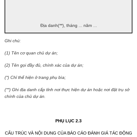
Địa danh(**), tháng ... năm ...
Ghi chú:
(1) Tên cơ quan chủ dự án;
(2) Tên gọi đầy đủ, chính xác của dự án;
(*) Chỉ thể hiện ở trang phụ bìa;
(**) Ghi địa danh cấp tỉnh nơi thực hiện dự án hoặc nơi đặt trụ sở
chính của chủ dự án.
PHỤ LỤC 2.3
CẤU TRÚC VÀ NỘI DUNG CỦA BÁO CÁO ĐÁNH GIÁ TÁC ĐỘNG