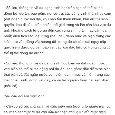
- Số liệu, thông tin về đa dạng sinh học trên cạn có thể bị tác
động bởi dự án, bao gồm: nơi cư trú, các vùng sinh thái nhạy cảm
(đất ngập nước nội địa, khu bảo tồn thiên nhiên, khu dự trữ sinh
quyển, khu di sản thiên nhiên thế giới trong và lân cận khu vực dự
án); khoảng cách từ dự án đến các vùng sinh thái nhạy cảm gần
nhất; diện tích các loại rừng (nếu có); danh mục và hiện trạng các
loài thực vật, động vật hoang dã, trong đó có các loài nguy cấp,
quý, hiếm được ưu tiên bảo vệ, các loài đặc hữu có trong vùng có
thể bị tác động do dự án;
- Số liệu, thông tin về đa dạng sinh học biển và đất ngập nước
ven biển có thể bị tác động bởi dự án, bao gồm: đặc điểm hệ sinh
thái biển và đất ngập nước ven biển, danh mục và hiện trạng các
loài phiêu sinh, động vật đáy, cá và tài nguyên thủy, hải sản khác
(nếu có).
Yêu cầu đối với mục 2.1:
- Cần có số liệu mới nhất về điều kiện môi trường tự nhiên trên cơ
sở khảo sát thực tế do chủ đầu tư hoặc đơn vị tư vấn thực hiện.