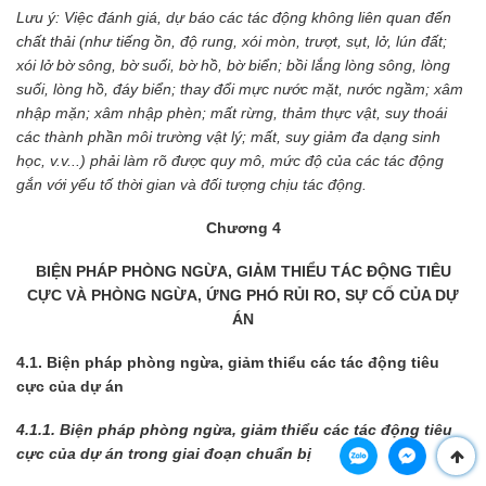
Lưu ý: Việc đánh giá, dự báo các tác động không liên quan đến
chất thải (như tiếng ồn, độ rung, xói mòn, trượt, sụt, lở, lún đất;
xói lở bờ sông, bờ suối, bờ hồ, bờ biển; bồi lắng lòng sông, lòng
suối, lòng hồ, đáy biển; thay đổi mực nước mặt, nước ngầm; xâm
nhập mặn; xâm nhập phèn; mất rừng, thảm thực vật, suy thoái
các thành phần môi trường vật lý; mất, suy giảm đa dạng sinh
học, v.v...) phải làm rõ được quy mô, mức độ của các tác động
gắn với yếu tố thời gian và đối tượng chịu tác động.
Chương 4
BIỆN PHÁP PHÒNG NGỪA, GIẢM THIỂU TÁC ĐỘNG TIÊU
CỰC VÀ PHÒNG NGỪA, ỨNG PHÓ RỦI RO, SỰ CỐ CỦA DỰ
ÁN
4.1. Biện pháp phòng ngừa, giảm thiểu các tác động tiêu
cực của dự án
4.1.1. Biện pháp phòng ngừa, giảm thiểu các tác động tiêu
cực của dự án trong giai đoạn chuẩn bị