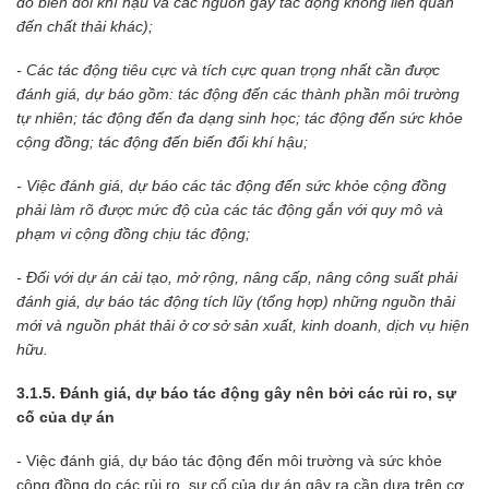
do biến đổi khí hậu và các nguồn gây tác động không liên quan
đến chất thải khác);
- Các tác động tiêu cực và tích cực quan trọng nhất cần được
đánh giá, dự báo gồm: tác động đến các thành phần môi trường
tự nhiên; tác động đến đa dạng sinh học; tác động đến sức khỏe
cộng đồng; tác động đến biến đổi khí hậu;
- Việc đánh giá, dự báo các tác động đến sức khỏe cộng đồng
phải làm rõ được mức độ của các tác động gắn với quy mô và
phạm vi cộng đồng chịu tác động;
- Đối với dự án cải tạo, mở rộng, nâng cấp, nâng công suất phải
đánh giá, dự báo tác động tích lũy (tổng hợp) những nguồn thải
mới và nguồn phát thải ở cơ sở sản xuất, kinh doanh, dịch vụ hiện
hữu.
3.1.5. Đánh giá, dự báo tác động gây nên bởi các rủi ro, sự
cố của dự án
- Việc đánh giá, dự báo tác động đến môi trường và sức khỏe
cộng đồng do các rủi ro, sự cố của dự án gây ra cần dựa trên cơ