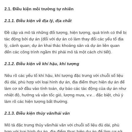
2.1. Điều kiện môi trường tự nhiên
2.1.1. Điều kiện về địa lý, địa chất
Đề cập và mô tả những đối tượng, hiện tượng, quá trình có thể bị
tác động bởi dự án (đối với dự án có làm thay đổi các yếu tố địa
lý, cảnh quan; dự án khai thác khoáng sản và dự án liên quan
đến các công trình ngầm thì phải mô tả một cách chi tiết).
2.1.2. Điều kiện về khí hậu, khí tượng
Nêu rõ các yếu tố khí hậu, khí tượng đặc trưng với chuỗi số liệu
đủ dài, phù hợp với loại hình dự án, địa điểm thực hiện dự án để
làm cơ sở đầu vào tính toán, dự báo các tác động của dự án như
nhiệt độ, hướng và vận tốc gió, lượng mưa, v.v... đặc biệt, chú ý
làm rõ các hiện tượng bất thường.
2.1.3. Điều kiện thủy văn/hải văn
Mô tả đặc trưng thủy văn/hải văn với chuỗi số liệu đủ dài, phù
hợp với loại hình dự án, địa điểm thực hiện dự án để làm cơ sở