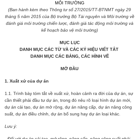
MÔI TRƯỜNG
(Ban hành kèm theo Thông tư số 27/2015/TT-BTNMT ngày 29
tháng 5 năm 2015 của Bộ trưởng Bộ Tài nguyên và Môi trường về
đánh giá môi trường chiến lược, đánh giá tác động môi trường và
kế hoạch bảo vệ môi trường)
MỤC LỤC
DANH MỤC CÁC TỪ VÀ CÁC KÝ HIỆU VIẾT TẮT
DANH MỤC CÁC BẢNG, CÁC HÌNH VẼ
MỞ ĐẦU
1. Xuất xứ của dự án
1.1. Trình bày tóm tắt về xuất xứ, hoàn cảnh ra đời của dự án, sự
cần thiết phải đầu tư dự án, trong đó nêu rõ loại hình dự án mới,
dự án cải tạo, dự án mở rộng, dự án nâng cấp, dự án nâng công
suất, dự án điều chỉnh, dự án bổ sung hay dự án loại khác.
Lưu ý:
- Đối với dự án cải tạo, mở rộng, nâng cấp, nâng công suất phải