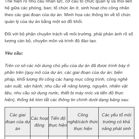
Thể hiện rõ nhu cầu nhân lực, cơ cấu tổ chức quản lý và mối liên
hệ giữa các phòng, ban; tổ chức ăn ở, sinh hoạt cho công nhân
theo các giai đoạn của dự án. Minh họa các thông tin về tổ chức
quản lý của dự án bằng một sơ đồ khối.
Đối với bộ phận chuyên trách về môi trường, phải phản ánh rõ số
lượng cán bộ, chuyên môn và trình độ đào tạo.
Yêu cầu:
Trên cơ sở các nội dung chủ yếu của dự án đã được trình bày ở
phần trên (quy mô của dự án; các giai đoạn của dự án; biện
pháp, khối lượng thi công các hạng mục công trình; công nghệ
sản xuất, vận hành; nhu cầu về năng lượng, nguyên, nhiên vật
liệu, nhu cầu sử dụng nước, thiết bị máy móc và tiến độ thực
hiện), thống kê tóm tắt các thông tin chính dưới dạng bảng sau:
Các giai
Công
Các yếu tố môi
Các hoạt
Tiến
độ
đoạn của dự
nghệ/cách thức
trường có khả
động
thực hiện
án
thực hiện
năng phát sinh