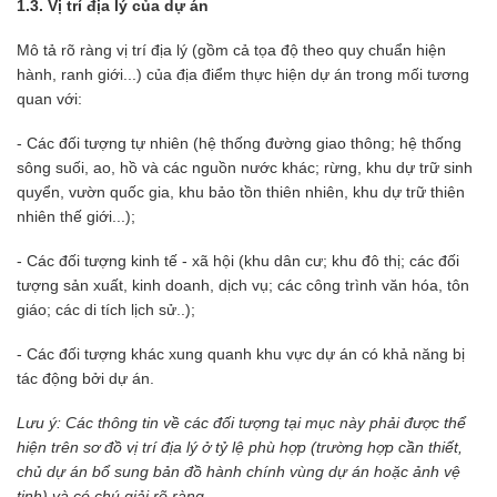
1.3. Vị trí địa lý của dự án
Mô tả rõ ràng vị trí địa lý (gồm cả tọa độ theo quy chuẩn hiện
hành, ranh giới...) của địa điểm thực hiện dự án trong mối tương
quan với:
- Các đối tượng tự nhiên (hệ thống đường giao thông; hệ thống
sông suối, ao, hồ và các nguồn nước khác; rừng, khu dự trữ sinh
quyển, vườn quốc gia, khu bảo tồn thiên nhiên, khu dự trữ thiên
nhiên thế giới...);
- Các đối tượng kinh tế - xã hội (khu dân cư; khu đô thị; các đối
tượng sản xuất, kinh doanh, dịch vụ; các công trình văn hóa, tôn
giáo; các di tích lịch sử..);
- Các đối tượng khác xung quanh khu vực dự án có khả năng bị
tác động bởi dự án.
Lưu ý: Các thông tin về các đối tượng tại mục này phải được thể
hiện trên sơ đồ vị trí địa lý ở tỷ lệ phù hợp (trường hợp cần thiết,
chủ dự án bổ sung bản đồ hành chính vùng dự án hoặc ảnh vệ
tinh) và có chú giải rõ ràng.