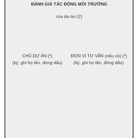
ĐÁNH GIÁ TÁC ĐỘNG MÔI TRƯỜNG
của
dự án
(2)
CHỦ DỰ ÁN
(
*
)
ĐƠN VỊ TƯ VẤN
(nếu có)
(*)
(ký, ghi họ tên, đóng dấu)
(ký, ghi họ tên, đóng dấu)