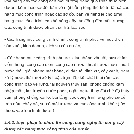
khả năng gây tác động đến môi trường trong quá trình thực hiện
dự án, kèm theo sơ đồ, bản vẽ mặt bằng tổng thể bố trí tất cả các
hạng mục công trình hoặc các sơ đồ, bản vẽ riêng lẻ cho từng
hạng mục công trình có khả năng gây tác động đến môi trường.
Các công trình được phân thành 2 loại sau:
- Các hạng mục công trình chính: công trình phục vụ mục đích
sản xuất, kinh doanh, dịch vụ của dự án;
- Các hạng mục công trình phụ trợ: giao thông vận tải, bưu chính
viễn thông, cung cấp điện, cung cấp nước, thoát nước mưa, thoát
nước thải, giải phóng mặt bằng, di dân tái định cư, cây xanh, trạm
xử lý nước thải, nơi xử lý hoặc trạm tập kết chất thải rắn, các
công trình bảo vệ rừng, tài nguyên thủy sản, phòng chống xâm
nhập mặn, lan truyền nước phèn, ngăn ngừa thay đổi chế độ thủy
văn, phòng chống xói lở, bồi lắng; các công trình ứng phó sự cố
tràn dầu, cháy nổ, sự cố môi trường và các công trình khác (tùy
thuộc vào loại hình dự án).
1.4.3. Biện pháp tổ chức thi công, công nghệ thi công xây
dựng các hạng mục công trình của dự án.