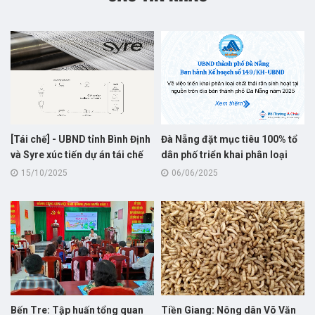
[Tái chế] - UBND tỉnh Bình Định
Đà Nẵng đặt mục tiêu 100% tổ
và Syre xúc tiến dự án tái chế
dân phố triển khai phân loại
vải polyester : Bước khởi đầu
rác sinh hoạt tại nguồn trong
15/10/2025
06/06/2025
cho hành trình “xanh hóa”
năm 2025
ngành dệt may Việt Nam
Bến Tre: Tập huấn tổng quan
Tiền Giang: Nông dân Võ Văn