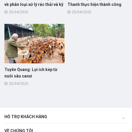
về phân loại xử lý rác thải và kỹ
Thanh thực hiện thành công
thuật nuôi sâu canxi cho hội
nuôi thử nghiệm mô hình nuôi
25/04/2025
25/04/2025
viên nông dân
sâu canxi giúp giảm chi phí và
cải thiện môi trường trong
chăn nuôi
Tuyên Quang: Lợi ích kép từ
nuôi sâu canxi
25/04/2025
HỖ TRỢ KHÁCH HÀNG
VỀ CHÚNG TÔI