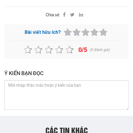
Chia sẻ:
Bài viết hữu ích?
0/5
(
0
đánh giá)
Ý KIẾN BẠN ĐỌC
CÁC TIN KHÁC