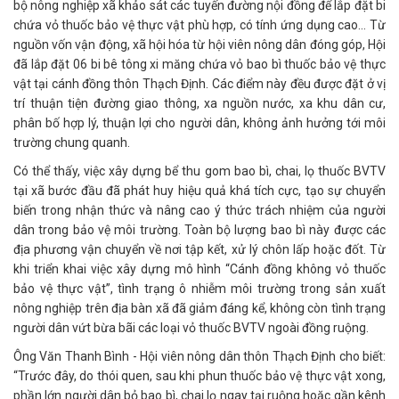
bộ nông nghiệp xã khảo sát các tuyến đường nội đồng để lắp đặt bi
chứa vỏ thuốc bảo vệ thực vật phù hợp, có tính ứng dụng cao… Từ
nguồn vốn vận động, xã hội hóa từ hội viên nông dân đóng góp, Hội
đã lắp đặt 06 bi bê tông xi măng chứa vỏ bao bì thuốc bảo vệ thực
vật tại cánh đồng thôn Thạch Định. Các điểm này đều được đặt ở vị
trí thuận tiện đường giao thông, xa nguồn nước, xa khu dân cư,
phân bố hợp lý, thuận lợi cho người dân, không ảnh hưởng tới môi
trường chung quanh.
Có thể thấy, việc xây dựng bể thu gom bao bì, chai, lọ thuốc BVTV
tại xã bước đầu đã phát huy hiệu quả khá tích cực, tạo sự chuyển
biến trong nhận thức và nâng cao ý thức trách nhiệm của người
dân trong bảo vệ môi trường. Toàn bộ lượng bao bì này được các
địa phương vận chuyển về nơi tập kết, xử lý chôn lấp hoặc đốt. Từ
khi triển khai việc xây dựng mô hình “Cánh đồng không vỏ thuốc
bảo vệ thực vật”, tình trạng ô nhiễm môi trường trong sản xuất
nông nghiệp trên địa bàn xã đã giảm đáng kể, không còn tình trạng
người dân vứt bừa bãi các loại vỏ thuốc BVTV ngoài đồng ruộng.
Ông Văn Thanh Bình - Hội viên nông dân thôn Thạch Định cho biết:
“Trước đây, do thói quen, sau khi phun thuốc bảo vệ thực vật xong,
phần lớn người dân bỏ bao bì, chai lọ ngay tại ruộng hoặc gần kênh