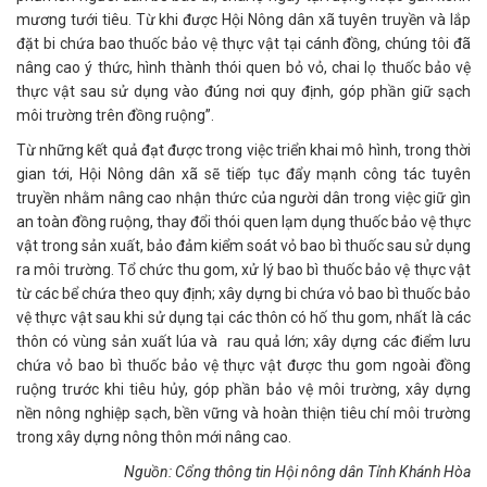
mương tưới tiêu. Từ khi được Hội Nông dân xã tuyên truyền và lắp
đặt bi chứa bao thuốc bảo vệ thực vật tại cánh đồng, chúng tôi đã
nâng cao ý thức, hình thành thói quen bỏ vỏ, chai lọ thuốc bảo vệ
thực vật sau sử dụng vào đúng nơi quy định, góp phần giữ sạch
môi trường trên đồng ruộng”.
Từ những kết quả đạt được trong việc triển khai mô hình, trong thời
gian tới, Hội Nông dân xã sẽ tiếp tục đẩy mạnh công tác tuyên
truyền nhằm nâng cao nhận thức của người dân trong việc giữ gìn
an toàn đồng ruộng, thay đổi thói quen lạm dụng thuốc bảo vệ thực
vật trong sản xuất, bảo đảm kiểm soát vỏ bao bì thuốc sau sử dụng
ra môi trường. Tổ chức thu gom, xử lý bao bì thuốc bảo vệ thực vật
từ các bể chứa theo quy định; xây dựng bi chứa vỏ bao bì thuốc bảo
vệ thực vật sau khi sử dụng tại các thôn có hố thu gom, nhất là các
thôn có vùng sản xuất lúa và rau quả lớn; xây dựng các điểm lưu
chứa vỏ bao bì thuốc bảo vệ thực vật được thu gom ngoài đồng
ruộng trước khi tiêu hủy, góp phần bảo vệ môi trường, xây dựng
nền nông nghiệp sạch, bền vững và hoàn thiện tiêu chí môi trường
trong xây dựng nông thôn mới nâng cao.
Nguồn: Cổng thông tin Hội nông dân Tỉnh Khánh Hòa