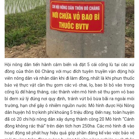
Hội nông dân tiến hành cắm biển và đặt 5 cái cống lù tại các xứ
đồng của thôn Đô Chàng với mục đích tuyên truyền vận động hội
viên nông dân và nhân dân khi đi làm đồng, nhất là khi phun thuốc
bảo vệ thực vật cần thu gom các vỏ chai, lọ, bao bì bỏ vào trong
cống lù để hàng tháng, các thành viên mô hình sẽ thu gom vỏ bao
bì đem xử lý đúng nơi quy định, tránh vứt bỏ bừa bãi ra ngoài môi
trường, hạn chế gây ô nhiễm nguồn nước. Mô hình được Hội Nông
dân huyện hỗ trợ kinh phí khoảng 5 triệu đồng. Đến nay, toàn huyện
đã có 20 chi hội nông dân xây dựng thành công 20 Mô hình “Cánh
đồng không rác thải” trên diện tích hơn 250ha. Các mô hình đi vào
hoạt động sẽ phát huy hiệu quả góp phần đáng kể vào việc bảo vệ