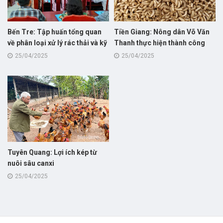
Bến Tre: Tập huấn tổng quan
Tiền Giang: Nông dân Võ Văn
về phân loại xử lý rác thải và kỹ
Thanh thực hiện thành công
thuật nuôi sâu canxi cho hội
nuôi thử nghiệm mô hình nuôi
25/04/2025
25/04/2025
viên nông dân
sâu canxi giúp giảm chi phí và
cải thiện môi trường trong
chăn nuôi
Tuyên Quang: Lợi ích kép từ
nuôi sâu canxi
25/04/2025