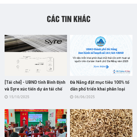
CÁC TIN KHÁC
[Tái chế] - UBND tỉnh Bình Định
Đà Nẵng đặt mục tiêu 100% tổ
và Syre xúc tiến dự án tái chế
dân phố triển khai phân loại
vải polyester : Bước khởi đầu
rác sinh hoạt tại nguồn trong
15/10/2025
06/06/2025
cho hành trình “xanh hóa”
năm 2025
ngành dệt may Việt Nam