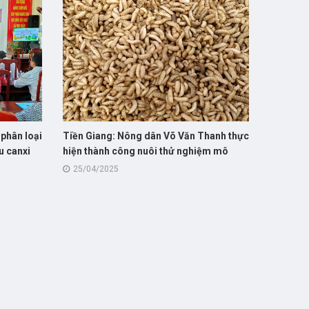
 phân loại
Tiền Giang: Nông dân Võ Văn Thanh thực
âu canxi
hiện thành công nuôi thử nghiệm mô
hình nuôi sâu canxi giúp giảm chi phí và
25/04/2025
cải thiện môi trường trong chăn nuôi