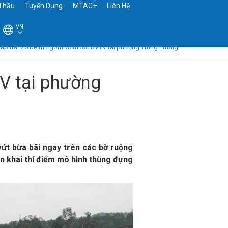
Thầu
Tuyển Dụng
MTAC+
Liên Hệ
VN
Lắp đặt 20 bể thu gom vỏ thuốc BVTV tại phường Trung Lương!
TV tại phường
vứt bừa bãi ngay trên các bờ ruộng
n khai thí điểm mô hình thùng đựng