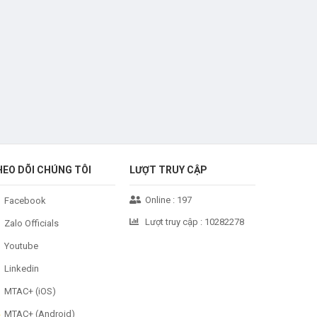
HEO DÕI CHÚNG TÔI
LƯỢT TRUY CẬP
Online :
197
Facebook
Lượt truy cập :
10282278
Zalo Officials
Youtube
Linkedin
MTAC+ (iOS)
MTAC+ (Android)