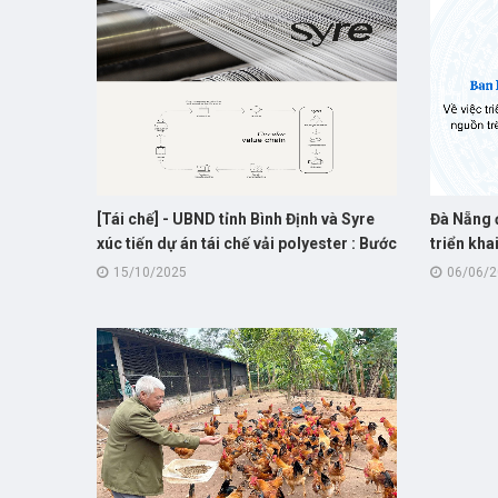
[Tái chế] - UBND tỉnh Bình Định và Syre
Đà Nẵng 
xúc tiến dự án tái chế vải polyester : Bước
triển kha
khởi đầu cho hành trình “xanh hóa”
nguồn tr
15/10/2025
06/06/
ngành dệt may Việt Nam