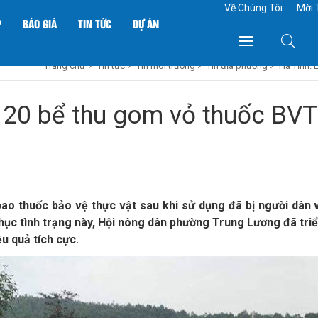
Về Chúng Tôi
Mời 
P
BÁO GIÁ
TIN TỨC
DỰ ÁN
Trang chủ
Tin tức
Tin môi trường
Tin địa phương
Hà Tĩnh: 
t 20 bể thu gom vỏ thuốc BV
ao thuốc bảo vệ thực vật sau khi sử dụng đã bị người dân 
hục tình trạng này, Hội nông dân phường Trung Lương đã triể
ệu quả tích cực.