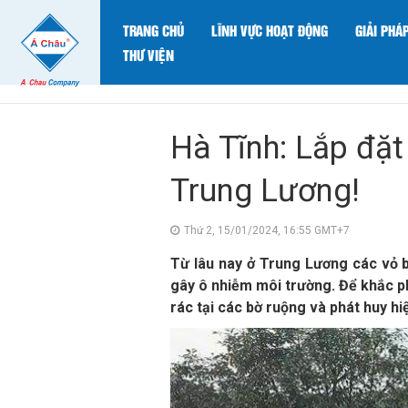
TRANG CHỦ
LĨNH VỰC HOẠT ĐỘNG
GIẢI PHÁ
THƯ VIỆN
Hà Tĩnh: Lắp đặ
Trung Lương!
Thứ 2, 15/01/2024, 16:55 GMT+7
Từ lâu nay ở Trung Lương các vỏ b
gây ô nhiễm môi trường. Để khắc p
rác tại các bờ ruộng và phát huy hi