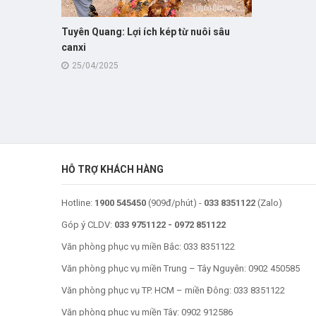
Tuyên Quang: Lợi ích kép từ nuôi sâu
canxi
25/04/2025
HỖ TRỢ KHÁCH HÀNG
Hotline:
1900 545450
(909đ/phút) -
033 8351122
(Zalo)
Góp ý CLDV:
033 9751122
-
0972 851122
Văn phòng phục vụ miền Bắc:
033 8351122
Văn phòng phục vụ miền Trung – Tây Nguyên:
0902 450585
Văn phòng phục vụ TP. HCM – miền Đông:
033 8351122
Văn phòng phục vụ miền Tây:
0902 912586