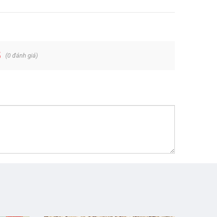
5
(
0
đánh giá)