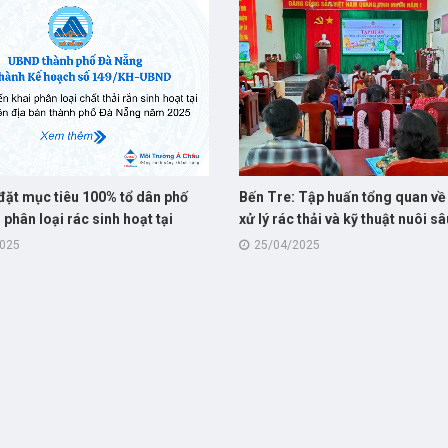
đặt mục tiêu 100% tổ dân phố
Bến Tre: Tập huấn tổng quan về
i phân loại rác sinh hoạt tại
xử lý rác thải và kỹ thuật nuôi s
ong năm 2025
cho hội viên nông dân
2025
25/04/2025