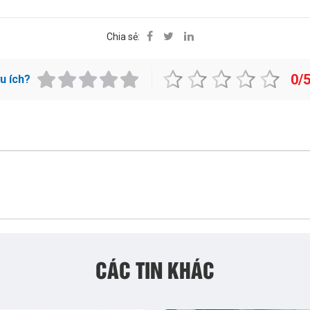
Chia sẻ:
0/
ữu ích?
CÁC TIN KHÁC