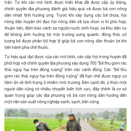
trấn. Từ khi các mô hình được triển khai đã được cấp ủy Đảng,
chính quyền địa phương đánh giá hiệu quả và được bà con nông
dân nhiệt tình hưởng ứng. Trước khi xây dựng các bể chứa, hội
nông dân huyện chỉ đạo hội nông dân xã lựa chọn vị trí phù hợp,
thuận tiện, đảm bảo cách xa nguồn nước sinh hoạt, xa khu dân cư
để không ảnh hưởng tới môi trường xung quanh; đồng thời, số
lượng bể được phân bố hợp lý giúp bà con nông dân thuận lợi khi
tiến hành pha chế thuốc...
Từ hiệu quả đạt được của các mô hình, các cấp hội trong huyện đã
phối hợp với chính quyền địa phương xây dựng 700 “Bể thu gom rác
thải nguy hại trên đồng ruộng” trên các cánh đồng. Các “Bể thu
gom rác thải nguy hại trên đồng ruộng” đã hạn chế được nguy cơ
tiềm ẩn về tình trạng ô nhiễm môi trường. Bên cạnh đó, ý thức mỗi
người dân cũng có nhiều chuyển biến tích cực, đây chính là cơ sở
quan trọng giúp các địa phương và bà con nông dân hướng đến
một nền sản xuất nông nghiệp xanh, sạch, bền vững.