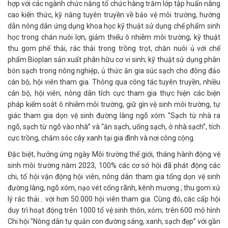
hợp với các ngành chức năng tổ chức hàng trăm lớp tập huấn nâng
cao kiến thức, kỹ năng tuyên truyền về bảo vệ môi trường, hướng
dẫn nông dân ứng dụng khoa học kỹ thuật sử dụng chế phẩm sinh
học trong chăn nuôi lợn, giảm thiểu ô nhiễm môi trường; kỹ thuật
thu gom phế thải, rác thải trong trồng trọt, chăn nuôi ủ với chế
phẩm Bioplan sản xuất phân hữu cơ vi sinh; kỹ thuật sử dụng phân
bón sạch trong nông nghiệp, ủ thức ăn gia súc sạch cho đông đảo
cán bộ, hội viên tham gia. Thông qua công tác tuyên truyền, nhiều
cán bộ, hội viên, nông dân tích cực tham gia thực hiện các biện
pháp kiểm soát ô nhiễm môi trường, giữ gìn vệ sinh môi trường, tự
giác tham gia dọn vệ sinh đường làng ngõ xóm “Sạch từ nhà ra
ngõ, sạch từ ngõ vào nhà” và “ăn sạch, uống sạch, ở nhà sạch”, tích
cực trồng, chăm sóc cây xanh tại gia đình và nơi công cộng.
Đặc biệt, hưởng ứng ngày Môi trường thế giới, tháng hành động vệ
sinh môi trường năm 2023, 100% các cơ sở hội đã phát động các
chi, tổ hội vận động hội viên, nông dân tham gia tổng dọn vệ sinh
đường làng, ngõ xóm, nạo vét cống rãnh, kênh mương ; thu gom xử
lý rác thải… với hơn 50.000 hội viên tham gia. Cùng đó, các cấp hội
duy trì hoạt động trên 1000 tổ vệ sinh thôn, xóm; trên 600 mô hình
Chi hội "Nông dân tự quản con đường sáng, xanh, sạch đẹp” với gần