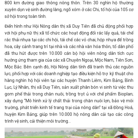
800 km đường giao thông nông thôn. Trên 30 nghìn hộ thường
xuyên dọn vệ sinh đường làng, ngõ xóm ở các Chi, tổ hội của 105 cơ
sở hội trong toàn tỉnh.
Điển hình như Hội Nông dân thị xã Duy Tiên đã chủ động phối hợp
với hội phụ nữ thị xã tổ chức các hoạt động đổi rác lấy quả, tái chế
rác thải nhựa tại các chi hội, tái chế các vỏ chai, hộp nhựa để trồng
hoa, cây cảnh trang trí tại nhà và các nhà văn hóa thôn, tổ dân phố
đã thu hút được trên 10.000 cán bộ hội viên nông dân tích cực
hưởng ứng tham gia của các xã Chuyên Ngoại, Mộc Nam, Tiên Sơn,
Mộc Bắc. Bên cạnh đó, Hội Nông dân tỉnh đã tranh thủ các nguồn
lực, phối hợp với các doanh nghiệp tạo điều kiện hỗ trợ kỹ thuật cho
hàng nghìn hộ hội viên tại các huyện Thanh Liêm, Kim Bảng, Bình
Lục, Lý Nhân, thị xã Duy Tiên, sản xuất phân bón vi sinh từ việc thu
gom phế thải trong chăn nuôi, trồng trọt ủ với chế phẩm Bioplan;
xây dựng “Mô hình xử lý chất thải trong chăn nuôi lợn, bảo vệ môi
trường, phát triển kinh tế trang trại của nông dân” tại xã Đồng Hoá,
huyện Kim Bảng; giúp trên 10.000 hộ nông dân cải tạo các công
trình vệ sinh, cải thiện môi trường…