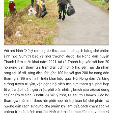
Với mô hình “Xử lý rơm, rạ dư thừa sau thu hoạch bằng chế phẩm
sinh học Sumitri bảo vệ môi trường” được Hội Nông dân huyện
Thanh Liêm triển khai năm 2021 tại xã Thanh Nguyên với hơn 20
hộ nông dân tham gia trên diện tích hơn 5 ha. Đến nay đã nhân
rộng tại 16 xã, tổng diện tích gần 100 ha với gần 200 hộ nông dân
tham gia. Để mô hình triển khai hiệu quả, Hội Nông dân đã tăng
cường tuyên truyền, vận động hội viên tích cực tham gia; phối hợp
tổ chức tập huấn, giới thiệu, phổ biến những lợi ích của việc sử dụng
chế phẩm vi sinh Sumitri để xử lý rơm, rạ sau thu hoạch. Các hộ
tham gia mô hình được hội phối hợp hỗ trợ toàn bộ chế phẩm và
hướng dẫn cách sử dụng chế phẩm khi làm đất, cách chăm sóc và
phòng trừ sâu bệnh cho lúa. Nhờ chăm sóc theo đúng quy trình kỹ