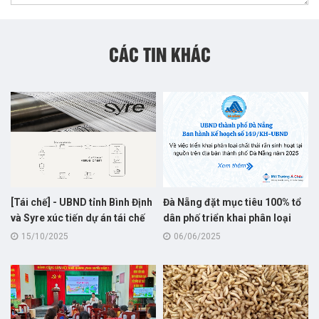
CÁC TIN KHÁC
[Tái chế] - UBND tỉnh Bình Định
Đà Nẵng đặt mục tiêu 100% tổ
và Syre xúc tiến dự án tái chế
dân phố triển khai phân loại
vải polyester : Bước khởi đầu
rác sinh hoạt tại nguồn trong
15/10/2025
06/06/2025
cho hành trình “xanh hóa”
năm 2025
ngành dệt may Việt Nam