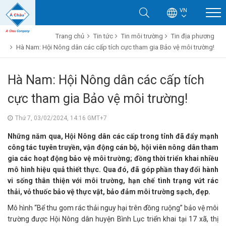
VN
Trang chủ
Tin tức
Tin môi trường
Tin địa phương
Hà Nam: Hội Nông dân các cấp tích cực tham gia Bảo vệ môi trường!
Hà Nam: Hội Nông dân các cấp tích
cực tham gia Bảo vệ môi trường!
Thứ 7, 03/02/2024, 14:16 GMT+7
Những năm qua, Hội Nông dân các cấp trong tỉnh đã đẩy mạnh
công tác tuyên truyền, vận động cán bộ, hội viên nông dân tham
gia các hoạt động bảo vệ môi trường; đồng thời triển khai nhiều
mô hình hiệu quả thiết thực. Qua đó, đã góp phần thay đổi hành
vi sống thân thiện với môi trường, hạn chế tình trạng vứt rác
thải, vỏ thuốc bảo vệ thực vật, bảo đảm môi trường sạch, đẹp.
Mô hình “Bể thu gom rác thải nguy hại trên đồng ruộng” bảo vệ môi
trường được Hội Nông dân huyện Bình Lục triển khai tại 17 xã, thị