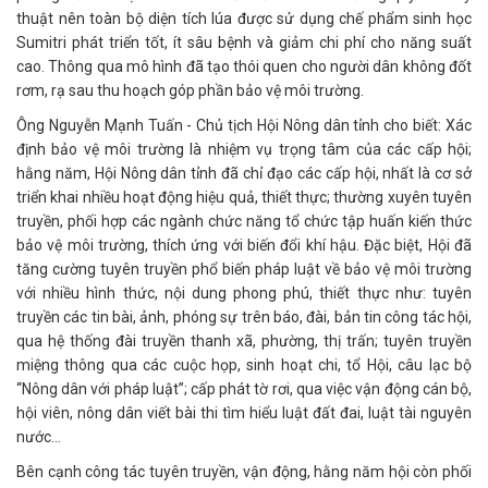
thuật nên toàn bộ diện tích lúa được sử dụng chế phẩm sinh học
Sumitri phát triển tốt, ít sâu bệnh và giảm chi phí cho năng suất
cao. Thông qua mô hình đã tạo thói quen cho người dân không đốt
rơm, rạ sau thu hoạch góp phần bảo vệ môi trường.
Ông Nguyễn Mạnh Tuấn - Chủ tịch Hội Nông dân tỉnh cho biết: Xác
định bảo vệ môi trường là nhiệm vụ trọng tâm của các cấp hội;
hằng năm, Hội Nông dân tỉnh đã chỉ đạo các cấp hội, nhất là cơ sở
triển khai nhiều hoạt động hiệu quả, thiết thực; thường xuyên tuyên
truyền, phối hợp các ngành chức năng tổ chức tập huấn kiến thức
bảo vệ môi trường, thích ứng với biến đổi khí hậu. Đặc biệt, Hội đã
tăng cường tuyên truyền phổ biến pháp luật về bảo vệ môi trường
với nhiều hình thức, nội dung phong phú, thiết thực như: tuyên
truyền các tin bài, ảnh, phóng sự trên báo, đài, bản tin công tác hội,
qua hệ thống đài truyền thanh xã, phường, thị trấn; tuyên truyền
miệng thông qua các cuộc họp, sinh hoạt chi, tổ Hội, câu lạc bộ
“Nông dân với pháp luật”; cấp phát tờ rơi, qua việc vận động cán bộ,
hội viên, nông dân viết bài thi tìm hiểu luật đất đai, luật tài nguyên
nước…
Bên cạnh công tác tuyên truyền, vận động, hằng năm hội còn phối