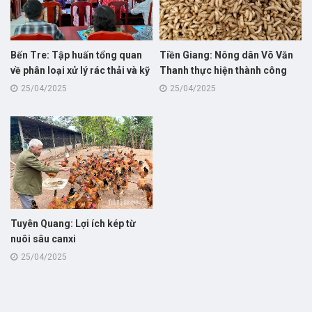
Bến Tre: Tập huấn tổng quan
Tiền Giang: Nông dân Võ Văn
về phân loại xử lý rác thải và kỹ
Thanh thực hiện thành công
thuật nuôi sâu canxi cho hội
nuôi thử nghiệm mô hình nuôi
25/04/2025
25/04/2025
viên nông dân
sâu canxi giúp giảm chi phí và
cải thiện môi trường trong
chăn nuôi
Tuyên Quang: Lợi ích kép từ
nuôi sâu canxi
25/04/2025