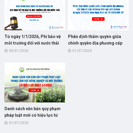
Từ ngày 1/1/2026, Phí bảo vệ
Phân định thẩm quyền giữa
môi trường đối với nước thải
chính quyền địa phương cấp
quy định tại Nghị định số
tỉnh và cấp xã trong lĩnh vực
05/01/2026
01/07/2025
346/2025/NĐ-CP, thay thế cho
môi trường từ ngày 1/7/2025
Nghị định số 53/2020/NĐ-CP
theo Nghị định số
131/2025/NĐ-CP
Danh sách văn bản quy phạm
pháp luật mới có hiệu lực từ
1/7/2025 trong lĩnh vực nông
01/07/2025
nghiệp và môi trường