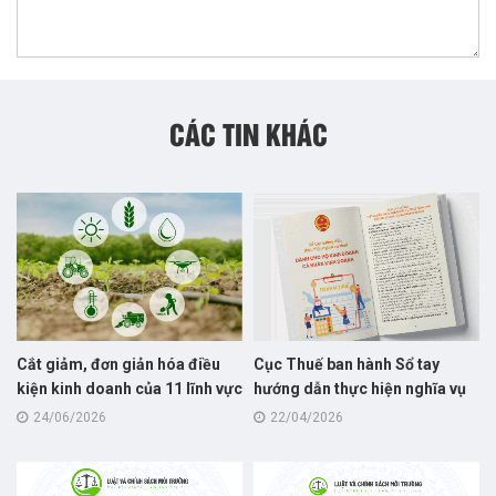
CÁC TIN KHÁC
Cắt giảm, đơn giản hóa điều
Cục Thuế ban hành Sổ tay
kiện kinh doanh của 11 lĩnh vực
hướng dẫn thực hiện nghĩa vụ
nông nghiệp và môi trường
thuế dành cho hộ kinh doanh
24/06/2026
22/04/2026
năm 2026