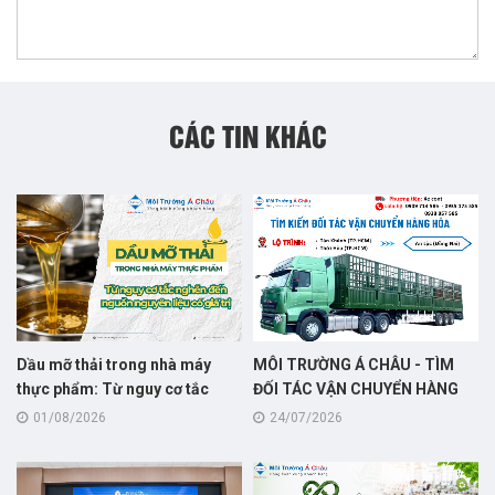
CÁC TIN KHÁC
Dầu mỡ thải trong nhà máy
MÔI TRƯỜNG Á CHÂU - TÌM
thực phẩm: Từ nguy cơ tắc
ĐỐI TÁC VẬN CHUYỂN HÀNG
nghẽn đến nguồn nguyên liệu
HÓA
01/08/2026
24/07/2026
có giá trị