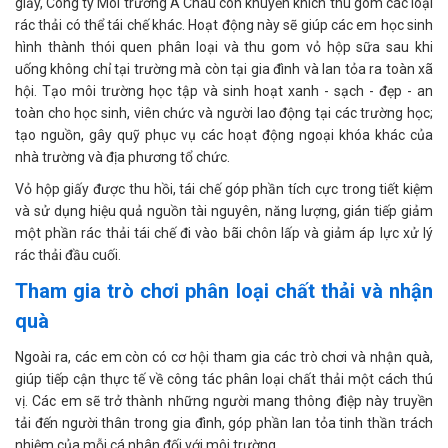
giấy, Công ty Môi trường Á Châu còn khuyến khích thu gom các loại
rác thải có thể tái chế khác. Hoạt động này sẽ giúp các em học sinh
hình thành thói quen phân loại và thu gom vỏ hộp sữa sau khi
uống không chỉ tại trường mà còn tại gia đình và lan tỏa ra toàn xã
hội. Tạo môi trường học tập và sinh hoạt xanh - sạch - đẹp - an
toàn cho học sinh, viên chức và người lao động tại các trường học;
tạo nguồn, gây quỹ phục vụ các hoạt động ngoại khóa khác của
nhà trường và địa phương tổ chức.
Vỏ hộp giấy được thu hồi, tái chế góp phần tích cực trong tiết kiệm
và sử dụng hiệu quả nguồn tài nguyên, năng lượng, gián tiếp giảm
một phần rác thải tái chế đi vào bãi chôn lấp và giảm áp lực xử lý
rác thải đầu cuối.
Tham gia trò chơi phân loại chất thải và nhận
quà
Ngoài ra, các em còn có cơ hội tham gia các trò chơi và nhận quà,
giúp tiếp cận thực tế về công tác phân loại chất thải một cách thú
vị. Các em sẽ trở thành những người mang thông điệp này truyền
tải đến người thân trong gia đình, góp phần lan tỏa tinh thần trách
nhiệm của mỗi cá nhân đối với môi trường.