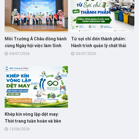
Môi Trường Á Châu đồng hành
Từ sợi chỉ đến thành phẩm:
cùng Ngày hội việc làm Sinh
Hành trình quản lý chất thải
viên 2026 tại trường Đại học Sư
trong ngành may mặc
04/07/2026
03/07/2026
phạm – Đại học Đà Nẵng
Khép kín vòng lặp dệt may:
Thời trang tuần hoàn và bền
vững
13/06/2026