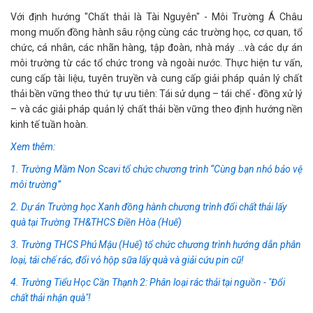
Với định hướng "Chất thải là Tài Nguyên" - Môi Trường Á Châu
mong muốn đồng hành sâu rộng cùng các trường học, cơ quan, tổ
chức, cá nhân, các nhãn hàng, tập đoàn, nhà máy …và các dự án
môi trường từ các tổ chức trong và ngoài nước. Thực hiện tư vấn,
cung cấp tài liệu, tuyên truyền và cung cấp giải pháp quản lý chất
thải bền vững theo thứ tự ưu tiên: Tái sử dụng – tái chế - đồng xử lý
– và các giải pháp quản lý chất thải bền vững theo định hướng nền
kinh tế tuần hoàn.
Xem thêm:
1. Trường Mầm Non Scavi tổ chức chương trình “Cùng bạn nhỏ bảo vệ
môi trường”
2. Dự án Trường học Xanh đồng hành chương trình đổi chất thải lấy
quà tại Trường TH&THCS Điền Hòa (Huế)
3. Trường THCS Phú Mậu (Huế) tổ chức chương trình hướng dẫn phân
loại, tái chế rác, đổi vỏ hộp sữa lấy quà và giải cứu pin cũ!
4. Trường Tiểu Học Cần Thạnh 2: Phân loại rác thải tại nguồn - "Đổi
chất thải nhận quà"!