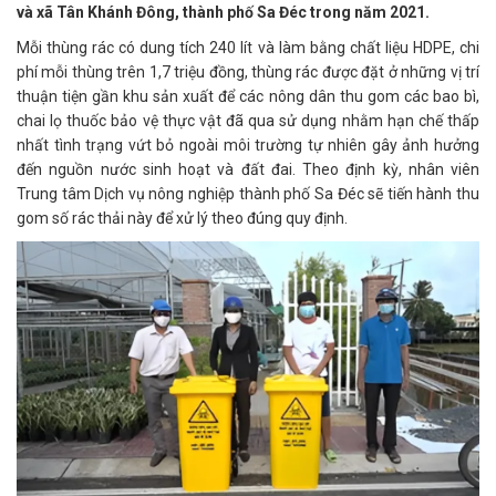
và xã Tân Khánh Đông, thành phố Sa Đéc trong năm 2021.
Mỗi thùng rác có dung tích 240 lít và làm bằng chất liệu HDPE, chi
phí mỗi thùng trên 1,7 triệu đồng, thùng rác được đặt ở những vị trí
thuận tiện gần khu sản xuất để các nông dân thu gom các bao bì,
chai lọ thuốc bảo vệ thực vật đã qua sử dụng nhằm hạn chế thấp
nhất tình trạng vứt bỏ ngoài môi trường tự nhiên gây ảnh hưởng
đến nguồn nước sinh hoạt và đất đai. Theo định kỳ, nhân viên
Trung tâm Dịch vụ nông nghiệp thành phố Sa Đéc sẽ tiến hành thu
gom số rác thải này để xử lý theo đúng quy định.