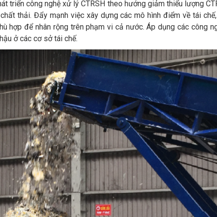
át triển công nghệ xử lý CTRSH theo hướng giảm thiểu lượng CTRS
 chất thải. Đẩy mạnh việc xây dựng các mô hình điểm về tái chế,
 hợp để nhân rộng trên phạm vi cả nước. Áp dụng các công nghệ 
hậu ở các cơ sở tái chế.