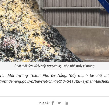
Chất thải tiền xử lý cấp nguyên liệu cho nhà máy xi măng
yên Môi Trường Thành Phố Đà Nẵng, "Đẩy mạnh tái chế, biến
/tnmt.danang.gov.vn/bai-viet/chi-tiet?id=3410&u=aymanhtaicheb
Chia sẻ: