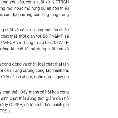
p ứng yêu cầu; công suất xử lý CTRSH
ựng mới hoặc mở rộng dự án còn thiếu
ậm; các địa phương còn lúng túng trong
ng nhất và có sự chung tay của nhiều
chất thải, thời gian tới, Bộ TN&MT sẽ
022/NĐ-CP và Thông tư số 02/2022/TT-
ờng tái chế, tái sử dụng chất thải và
 cộng đồng về phân loại chất thải rắn
ời dân. Tăng cường công tác thanh tra,
 xử lý các vi phạm, ngăn ngừa nguy cơ
ý chất thải. Đẩy mạnh xã hội hoá công
 sinh chất thải đồng thời giảm dần hỗ
 lý CTRSH, có lộ trình điều chỉnh giá
CTRSH.