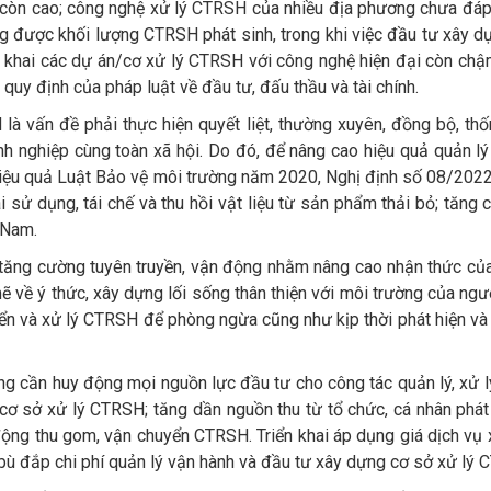
 còn cao; công nghệ xử lý CTRSH của nhiều địa phương chưa đá
g được khối lượng CTRSH phát sinh, trong khi việc đầu tư xây d
iển khai các dự án/cơ xử lý CTRSH với công nghệ hiện đại còn ch
quy định của pháp luật về đầu tư, đấu thầu và tài chính.
à vấn đề phải thực hiện quyết liệt, thường xuyên, đồng bộ, thố
nh nghiệp cùng toàn xã hội. Do đó, để nâng cao hiệu quả quản lý 
bộ hiệu quả Luật Bảo vệ môi trường năm 2020, Nghị định số 08/2
ử dụng, tái chế và thu hồi vật liệu từ sản phẩm thải bỏ; tăng cư
 Nam.
 tăng cường tuyên truyền, vận động nhằm nâng cao nhận thức của
 về ý thức, xây dựng lối sống thân thiện với môi trường của ngư
ển và xử lý CTRSH để phòng ngừa cũng như kịp thời phát hiện và
ng cần huy động mọi nguồn lực đầu tư cho công tác quản lý, xử l
cơ sở xử lý CTRSH; tăng dần nguồn thu từ tổ chức, cá nhân phát
ộng thu gom, vận chuyển CTRSH. Triển khai áp dụng giá dịch vụ xử
̀ đắp chi phí quản lý vận hành và đầu tư xây dựng cơ sở xử lý 