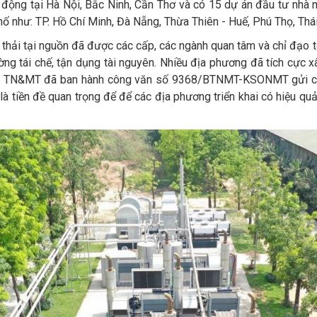
 động tại Hà Nội, Bắc Ninh, Cần Thơ và có 15 dự án đầu tư nhà 
phố như: TP. Hồ Chí Minh, Đà Nẵng, Thừa Thiên - Huế, Phú Thọ, Thá
t thải tại nguồn đã được các cấp, các ngành quan tâm và chỉ đạo 
ờng tái chế, tận dụng tài nguyên. Nhiều địa phương đã tích cực 
, Bộ TN&MT đã ban hành công văn số 9368/BTNMT-KSONMT gửi c
 là tiền đề quan trọng để để các địa phương triển khai có hiệu qu