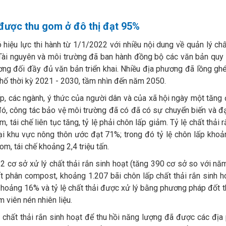
t được thu gom ở đô thị đạt 95%
iệu lực thi hành từ 1/1/2022 với nhiều nội dung về quản lý chất
 Tài nguyên và môi trường đã ban hành đồng bộ các văn bản quy đ
ng đối đầy đủ văn bản triển khai. Nhiều địa phương đã lồng g
hố thời kỳ 2021 - 2030, tầm nhìn đến năm 2050.
, các ngành, ý thức của người dân và của xã hội ngày một tăng 
đó, công tác bảo vệ môi trường đã có đã có sự chuyển biến và đạ
m, tái chế liên tục tăng, tỷ lệ phải chôn lấp giảm. Tỷ lệ chất thải
ại khu vực nông thôn ước đạt 71%; trong đó tỷ lệ chôn lấp kho
m, tái chế khoảng 2,4 triệu tấn.
2 cơ sở xử lý chất thải rắn sinh hoạt (tăng 390 cơ sở so với nă
t phân compost, khoảng 1.207 bãi chôn lấp chất thải rắn sinh hoạ
hoảng 16% và tỷ lệ chất thải được xử lý bằng phương pháp đốt t
 viên nén nhiên liệu.
chất thải rắn sinh hoạt để thu hồi năng lượng đã được các địa