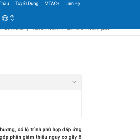
Thầu
Tuyển Dụng
MTAC+
Liên Hệ
VN
t triển bền vững
Đẩy mạnh tái chế, biến rác thành tài nguyên
phương, có lộ trình phù hợp đáp ứng
, góp phần giảm thiểu nguy cơ gây ô