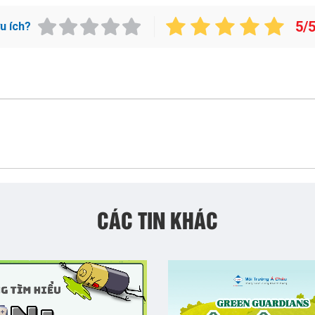
5/
ữu ích?
CÁC TIN KHÁC