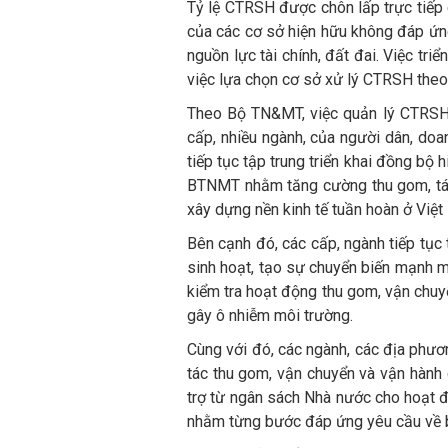
Tỷ lệ CTRSH được chôn lấp trực tiếp
của các cơ sở hiện hữu không đáp ứn
nguồn lực tài chính, đất đai. Việc tr
việc lựa chọn cơ sở xử lý CTRSH theo 
Theo Bộ TN&MT, việc quản lý CTRSH l
cấp, nhiều ngành, của người dân, doa
tiếp tục tập trung triển khai đồng 
BTNMT nhằm tăng cường thu gom, tái s
xây dựng nền kinh tế tuần hoàn ở Việt
Bên cạnh đó, các cấp, ngành tiếp tục
sinh hoạt, tạo sự chuyển biến mạnh mẽ
kiểm tra hoạt động thu gom, vận chuy
gây ô nhiễm môi trường.
Cùng với đó, các ngành, các địa phươ
tác thu gom, vận chuyển và vận hành 
trợ từ ngân sách Nhà nước cho hoạt đ
nhằm từng bước đáp ứng yêu cầu về bu