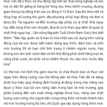
Hòa Tiến đã ý thức và chủ động tập kết rác thải nông nghiệp về các
nơi có đặt 60 giếng bi bằng bê-tông dọc theo kênh mương, đường
giao thông nội đồng trên các xứ đồng ở 12 thôn. Sau khi theo dõi và
tổng hợp số lượng thu gom, địa phương sẽ ký hợp đồng với đơn vị
được Bộ Tài nguyên và Môi trường cấp phép xử lý chất thải nguy
hại, đến từng thôn vận chuyển, đưa đi xử lý theo quy định về quản lý
chất thải nguy hại... Lão nông Nguyễn Tuất (thôn Nam Sơn) cho biết
thêm: “Nếu tập quán xử lý bao bì hóa chất sau sử dụng trên ruộng
đồng của bà con được tiến hành đúng quy trình, đảm bảo vệ sinh
môi trường thì sẽ hạn chế tình trạng ô nhiễm nguồn nước, hay
không còn ám ảnh cảnh đàn vịt khi thả đồng phải chết hàng loạt do
uống phải nước, ăn phải cá bị nhiễm thuốc trừ sâu như trước đây
nữa”.
Có thể nói, mô hình thu gom bao bì, vỏ chai thuốc bảo vệ thực vật
ngay trên đồng ruộng của Hội Nông dân xã Hòa Tiến đã và đang
phát huy hiệu quả, khẳng định hướng đi đúng trong việc nâng cao
được ý thức của bà con nông dân trong bảo vệ môi trường, góp
phần hướng đến sản xuất nông nghiệp khoa học, nâng cao chất
lượng cuộc sống cho người dân vùng nông thôn và hoàn thành tiêu
chí môi trường trong Bộ tiêu chí Quốc gia xây dựng nông thôn mới.