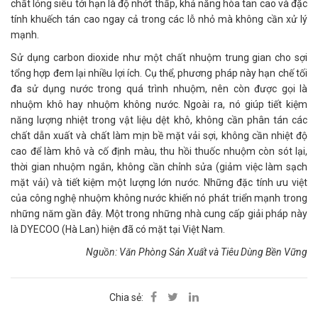
chất lỏng siêu tới hạn là độ nhớt thấp, khả năng hòa tan cao và đặc
tính khuếch tán cao ngay cả trong các lỗ nhỏ mà không cần xử lý
mạnh.
Sử dụng carbon dioxide như một chất nhuộm trung gian cho sợi
tổng hợp đem lại nhiều lợi ích. Cụ thể, phương pháp này hạn chế tối
đa sử dụng nước trong quá trình nhuộm, nên còn được gọi là
nhuộm khô hay nhuộm không nước. Ngoài ra, nó giúp tiết kiệm
năng lượng nhiệt trong vật liệu dệt khô, không cần phân tán các
chất dẫn xuất và chất làm mịn bề mặt vải sợi, không cần nhiệt độ
cao để làm khô và cố định màu, thu hồi thuốc nhuộm còn sót lại,
thời gian nhuộm ngắn, không cần chỉnh sửa (giảm việc làm sạch
mặt vải) và tiết kiệm một lượng lớn nước. Những đặc tính ưu việt
của công nghệ nhuộm không nước khiến nó phát triển mạnh trong
những năm gần đây. Một trong những nhà cung cấp giải pháp này
là DYECOO (Hà Lan) hiện đã có mặt tại Việt Nam.
Nguồn: Văn Phòng Sản Xuất và Tiêu Dùng Bền Vững
Chia sẻ: