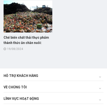
Chế biến chất thải thực phẩm
thành thức ăn chăn nuôi:
hướng đi mới giúp nâng cao
19/08/2024
hiệu quả kinh tế và giảm thiểu
ô nhiễm môi trường!
HỖ TRỢ KHÁCH HÀNG
VỀ CHÚNG TÔI
LĨNH VỰC HOẠT ĐỘNG