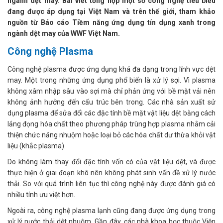
ngành dệt may. Bài viết tổng hợp một số công nghệ tiêu biểu
đang được áp dụng tại Việt Nam và trên thế giới, tham khảo
nguồn từ Báo cáo Tiềm năng ứng dụng tín dụng xanh trong
ngành dệt may của WWF Việt Nam.
Công nghệ Plasma
Công nghệ plasma được ứng dụng khá đa dạng trong lĩnh vực dệt
may. Một trong những ứng dụng phổ biến là xử lý sợi. Vì plasma
không xâm nhập sâu vào sợi mà chỉ phản ứng với bề mặt vải nên
không ảnh hưởng đến cấu trúc bên trong. Các nhà sản xuất sử
dụng plasma để sửa đổi các đặc tính bề mặt vật liệu dệt bằng cách
lắng đọng hóa chất theo phương pháp trùng hợp plasma nhằm cải
thiện chức năng nhuộm hoặc loại bỏ các hóa chất dư thừa khỏi vật
liệu (khắc plasma).
Do không làm thay đổi đặc tính vốn có của vật liệu dệt, và được
thực hiện ở giai đoạn khô nên không phát sinh vấn đề xử lý nước
thải. So với quá trình liên tục thì công nghệ này được đánh giá có
nhiều tính ưu việt hơn.
Ngoài ra, công nghệ plasma lạnh cũng đang được ứng dụng trong
xử lý nước thải dệt nhuộm. Gần đây, các nhà khoa học thuộc Viện