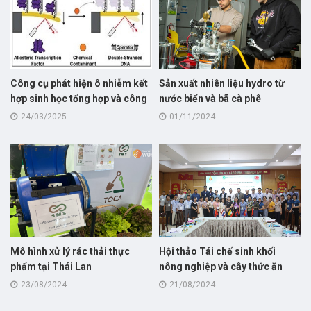
Công cụ phát hiện ô nhiễm kết
Sản xuất nhiên liệu hydro từ
hợp sinh học tổng hợp và công
nước biển và bã cà phê
nghệ nano phát hiện các chất ô
24/03/2025
01/11/2024
nhiễm trong nước với độ nhạy
cực cao
Mô hình xử lý rác thải thực
Hội thảo Tái chế sinh khối
phẩm tại Thái Lan
nông nghiệp và cây thức ăn
cho chăn nuôi bò thịt!
23/08/2024
21/08/2024