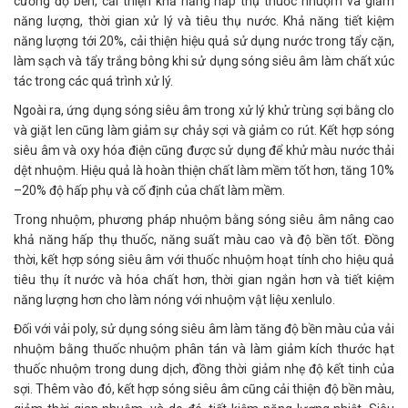
cường độ bền, cải thiện khả năng hấp thụ thuốc nhuộm và giảm
năng lượng, thời gian xử lý và tiêu thụ nước. Khả năng tiết kiệm
năng lượng tới 20%, cải thiện hiệu quả sử dụng nước trong tẩy cặn,
làm sạch và tẩy trắng bông khi sử dụng sóng siêu âm làm chất xúc
tác trong các quá trình xử lý.
Ngoài ra, ứng dụng sóng siêu âm trong xử lý khử trùng sợi bằng clo
và giặt len cũng làm giảm sự chảy sợi và giảm co rút. Kết hợp sóng
siêu âm và oxy hóa điện cũng được sử dụng để khử màu nước thải
dệt nhuộm. Hiệu quả là hoàn thiện chất làm mềm tốt hơn, tăng 10%
–20% độ hấp phụ và cố định của chất làm mềm.
Trong nhuộm, phương pháp nhuộm bằng sóng siêu âm nâng cao
khả năng hấp thụ thuốc, năng suất màu cao và độ bền tốt. Đồng
thời, kết hợp sóng siêu âm với thuốc nhuộm hoạt tính cho hiệu quả
tiêu thụ ít nước và hóa chất hơn, thời gian ngắn hơn và tiết kiệm
năng lượng hơn cho làm nóng với nhuộm vật liệu xenlulo.
Đối với vải poly, sử dụng sóng siêu âm làm tăng độ bền màu của vải
nhuộm bằng thuốc nhuộm phân tán và làm giảm kích thước hạt
thuốc nhuộm trong dung dịch, đồng thời giảm nhẹ độ kết tinh của
sợi. Thêm vào đó, kết hợp sóng siêu âm cũng cải thiện độ bền màu,