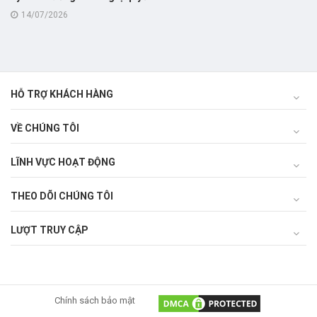
66.19/2026/NQ-CP ngày
14/07/2026
18/05/2026
HỖ TRỢ KHÁCH HÀNG
VỀ CHÚNG TÔI
LĨNH VỰC HOẠT ĐỘNG
THEO DÕI CHÚNG TÔI
LƯỢT TRUY CẬP
Chính sách bảo mật