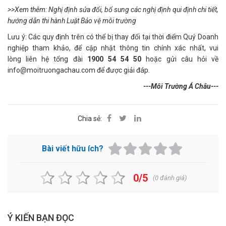
>>Xem thêm:
Nghị định sửa đổi,
bổ sung các nghị định qui định chi tiết,
hướng dẫn thi hành
L
uật
B
ảo vệ môi trường
Lưu ý: Các quy định trên có thể bị thay đổi tại thời điểm Quý Doanh
nghiệp tham khảo, để cập nhật thông tin chính xác nhất, vui
lòng liên hệ tổng đài
1900 54 54 50
hoặc gửi câu hỏi về
info@moitruongachau.com
để được giải đáp.
---Môi Trường Á Châu---
Chia sẻ:
Bài viết hữu ích?
0/5
(
0
đánh giá)
Ý KIẾN BẠN ĐỌC