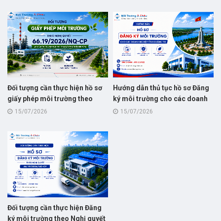
Đối tượng cần thực hiện hồ sơ
Hướng dẫn thủ tục hồ sơ Đăng
giấy phép môi trường theo
ký môi trường cho các doanh
nghị quyết số 66.19/2026/NQ-
nghiệp tại tỉnh Quảng Trị
15/07/2026
15/07/2026
CP
Đối tượng cần thực hiện Đăng
ký môi trường theo Nghị quyết